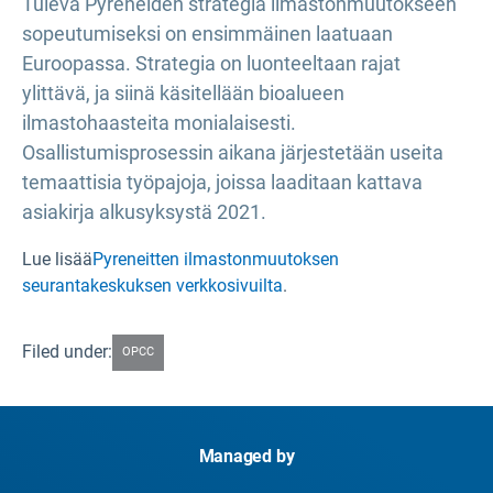
Tuleva Pyreneiden strategia ilmastonmuutokseen
sopeutumiseksi on ensimmäinen laatuaan
Euroopassa. Strategia on luonteeltaan rajat
ylittävä, ja siinä käsitellään bioalueen
ilmastohaasteita monialaisesti.
Osallistumisprosessin aikana järjestetään useita
temaattisia työpajoja, joissa laaditaan kattava
asiakirja alkusyksystä 2021.
Lue lisää
Pyreneitten ilmastonmuutoksen
seurantakeskuksen verkkosivuilta
.
Filed under:
OPCC
Managed by