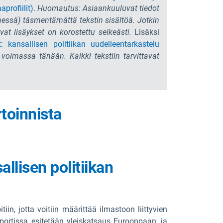
rofiilit).
Huomautus: Asiaankuuluvat tiedot
nessä) täsmentämättä tekstin sisältöä. Jotkin
vat lisäykset on korostettu selkeästi.
Lisäksi
 kansallisen politiikan uudelleentarkastelu
voimassa tänään. Kaikki tekstiin tarvittavat
toinnista
llisen politiikan
in, jotta voitiin määrittää ilmastoon liittyvien
aportissa
esitetään yleiskatsaus Eurooppaan, ja