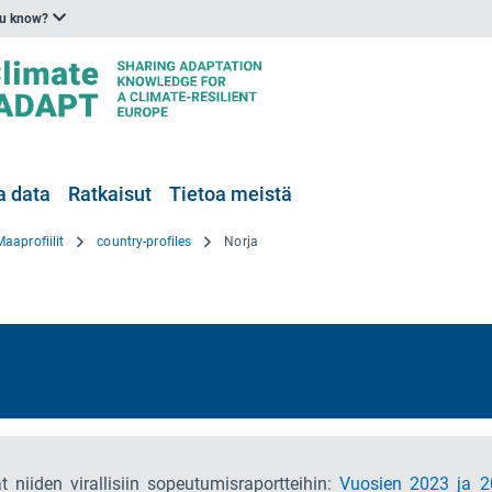
ou know?
a data
Ratkaisut
Tietoa meistä
Maaprofiilit
country-profiles
Norja
t niiden virallisiin sopeutumisraportteihin:
Vuosien 2023 ja 20