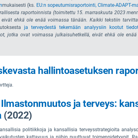
n
mukaisesti
(ks.
EU:n sopeutumisraportointi,
Climate-ADAPT-maap
allisesta raportoinnista (toimitettu 15. marraskuuta 2023 men
, eivät ehkä ole enää voimassa tänään. Kaikki tekstiin tarvitta
uutoksesta
ja terveydestä tekemään analyysiin kootut tiedot:
t, jotka ovat voimassa julkaisuhetkellä, eivät ehkä ole enää 
kevasta hallintoasetuksen rapor
rtteja.
.
Ilmastonmuutos ja terveys: kansa
a
(2022)
lisia politiikkoja ja kansallisia terveysstrategioita analysoiti
ysvaikutusten kattavuus ja niihin puuttuvat toimenpidetyypit. R