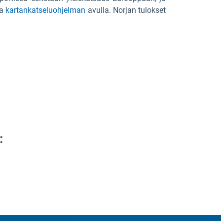
da
kartankatseluohjelman
avulla. Norjan tulokset
: