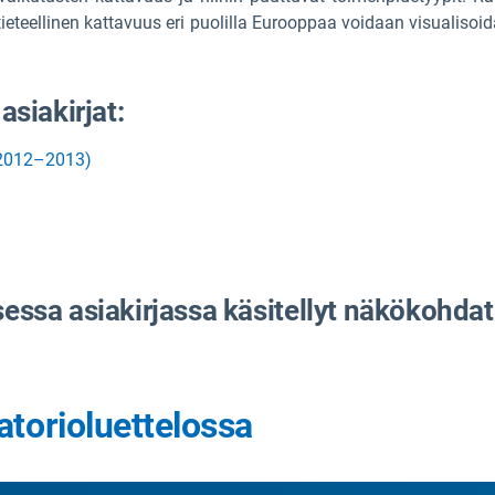
tieteellinen kattavuus eri puolilla Eurooppaa voidaan visualisoi
asiakirjat:
(2012–2013)
sessa asiakirjassa käsitellyt näkökohdat
atorioluettelossa