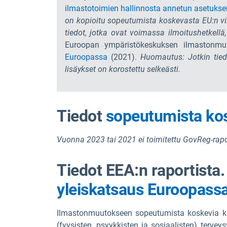
ilmastotoimien hallinnosta annetun asetukse
on kopioitu sopeutumista koskevasta EU:n vir
tiedot, jotka ovat voimassa ilmoitushetkellä
Euroopan ympäristökeskuksen ilmastonm
Euroopassa
(2021).
Huomautus: Jotkin tiedo
lisäykset on korostettu selkeästi.
Tiedot
sopeutumista kos
Vuonna 2023 tai 2021 ei toimitettu GovReg-rapo
Tiedot EEA:n raportista
yleiskatsaus Euroopass
Ilmastonmuutokseen sopeutumista koskevia kansal
(fyysisten, psyykkisten ja sosiaalisten) terve