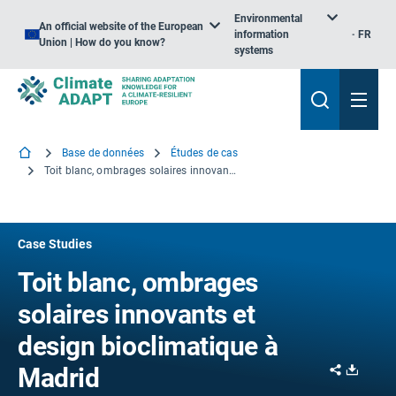
Environmental
An official website of the European
information
FR
Union | How do you know?
systems
Base de données
Études de cas
Toit blanc, ombrages solaires innovants et design bioclimatique à Madrid
Case Studies
Toit blanc, ombrages
solaires innovants et
design bioclimatique à
Share
Downl
Madrid