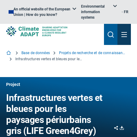
Environmental
An official website of the European
information
FR
Union | How do you know?
systems
Base de données
Projets de recherche et de connaissance
Infrastructures vertes et bleues pour les paysages périurbains gris
Project
Infrastructures vertes et
bleues pour les
paysages périurbains
Share
Downl
gris (LIFE Green4Grey)