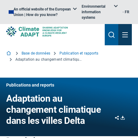
Environmental
An official website of the European
information
FR
Union | How do you know?
systems
Base de données
Publication et rapports
Adaptation au changement climatique dans les villes Delta
Publications and reports
Adaptation au
changement climatique
Share
Downl
dans les villes Delta