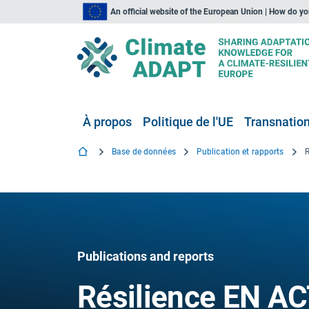
An official website of the European Union | How do y
À propos
Politique de l'UE
Transnationa
Base de données
Publication et rapports
Publications and reports
Résilience EN AC