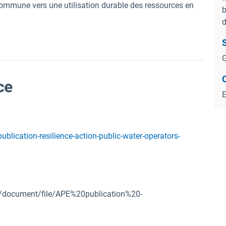
commune vers une utilisation durable des ressources en
b
d
S
G
ce
lication-resilience-action-public-water-operators-
es/document/file/APE%20publication%20-