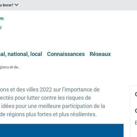
ou know?
l, national, local
Connaissances
Réseaux
Semaine européenne des régions et des villes — Résilience numérique: Technologies et outils de réduction des risques de catastrophe au niveau local
ns et des villes 2022 sur l’importance de
ctés pour lutter contre les risques de
 idées pour une meilleure participation de la
e régions plus fortes et plus résilientes.
E