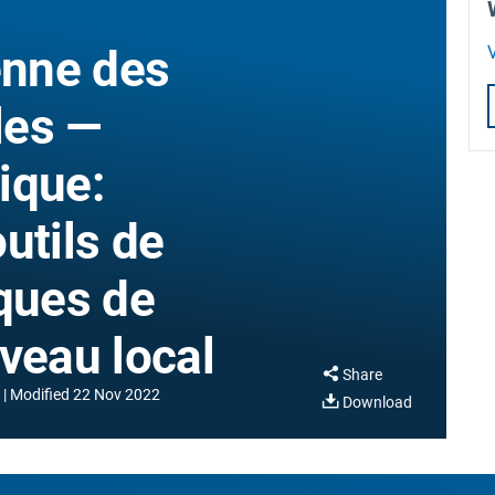
nne des
V
les —
ique:
utils de
sques de
veau local
Share
Modified
22 Nov 2022
Download