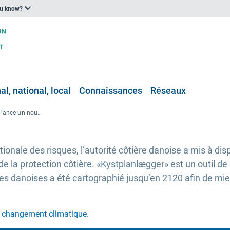
ou know?
l, national, local
Connaissances
Réseaux
L’autorité côtière danoise lance un nouvel outil de planification destiné aux municipalités côtières
ionale des risques, l’autorité côtière danoise a mis à dis
 de la protection côtière. «Kystplanlægger» est un outil de
es danoises a été cartographié jusqu’en 2120 afin de mieu
au changement climatique
.