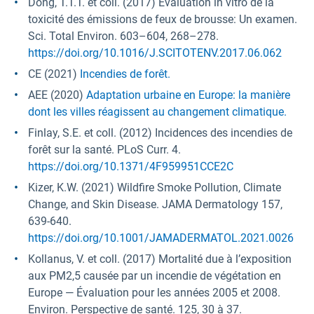
Dong, T.T.T. et coll. (2017) Évaluation in vitro de la
toxicité des émissions de feux de brousse: Un examen.
Sci. Total Environ. 603–604, 268–278.
https://doi.org/10.1016/J.SCITOTENV.2017.06.062
CE (2021)
Incendies de forêt.
AEE (2020)
Adaptation urbaine en Europe: la manière
dont les villes réagissent au changement climatique.
Finlay, S.E. et coll. (2012) Incidences des incendies de
forêt sur la santé. PLoS Curr. 4.
https://doi.org/10.1371/4F959951CCE2C
Kizer, K.W. (2021) Wildfire Smoke Pollution, Climate
Change, and Skin Disease. JAMA Dermatology 157,
639-640.
https://doi.org/10.1001/JAMADERMATOL.2021.0026
Kollanus, V. et coll. (2017) Mortalité due à l’exposition
aux PM2,5 causée par un incendie de végétation en
Europe — Évaluation pour les années 2005 et 2008.
Environ. Perspective de santé. 125, 30 à 37.