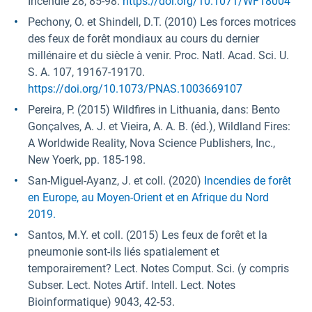
Incendie 28, 85-98.
https://doi.org/10.1071/WF18004
Pechony, O. et Shindell, D.T. (2010) Les forces motrices
des feux de forêt mondiaux au cours du dernier
millénaire et du siècle à venir. Proc. Natl. Acad. Sci. U.
S. A. 107, 19167-19170.
https://doi.org/10.1073/PNAS.1003669107
Pereira, P. (2015) Wildfires in Lithuania, dans: Bento
Gonçalves, A. J. et Vieira, A. A. B. (éd.), Wildland Fires:
A Worldwide Reality, Nova Science Publishers, Inc.,
New Yoerk, pp. 185-198.
San-Miguel-Ayanz, J. et coll. (2020)
Incendies de forêt
en Europe, au Moyen-Orient et en Afrique du Nord
2019.
Santos, M.Y. et coll. (2015) Les feux de forêt et la
pneumonie sont-ils liés spatialement et
temporairement? Lect. Notes Comput. Sci. (y compris
Subser. Lect. Notes Artif. Intell. Lect. Notes
Bioinformatique) 9043, 42-53.