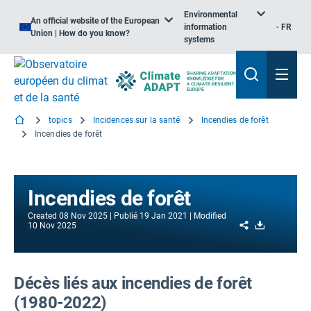
Environmental
An official website of the European
information
FR
Union | How do you know?
systems
topics
Incidences sur la santé
Incendies de forêt
Incendies de forêt
Incendies de forêt
Created
08 Nov 2025
Publié
19 Jan 2021
Modified
Share
Download
10 Nov 2025
Décès liés aux incendies de forêt
(1980-2022)