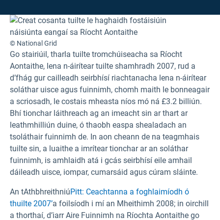
© National Grid
Go stairiúil, tharla tuilte tromchúiseacha sa Ríocht
Aontaithe, lena n-áirítear tuilte shamhradh 2007, rud a
d’fhág gur cailleadh seirbhísí riachtanacha lena n-áirítear
soláthar uisce agus fuinnimh, chomh maith le bonneagair
a scriosadh, le costais mheasta níos mó ná £3.2 billiún.
Bhí tionchar láithreach ag an imeacht sin ar thart ar
leathmhilliún duine, ó thaobh easpa shealadach an
tsoláthair fuinnimh de. In aon cheann de na teagmhais
tuilte sin, a luaithe a imrítear tionchar ar an soláthar
fuinnimh, is amhlaidh atá i gcás seirbhísí eile amhail
dáileadh uisce, iompar, cumarsáid agus cúram sláinte.
An tAthbhreithniú
Pitt: Ceachtanna a foghlaimíodh ó
thuilte 2007’
a foilsíodh i mí an Mheithimh 2008; in oirchill
a thorthaí, d’iarr Aire Fuinnimh na Ríochta Aontaithe go