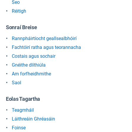
Seo
Réitigh
Sonraí Breise
Rannpháirtíocht geallsealbhóirí
Fachtóirí ratha agus teorannacha
Costais agus sochair
Gnéithe dlíthiúla
Am forfheidhmithe
Saol
Eolas Tagartha
Teagmháil
Láithreáin Ghréasáin
Foinse