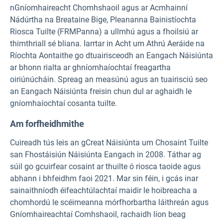
nGníomhaireacht Chomhshaoil agus ar Acmhainní
Nádúrtha na Breataine Bige, Pleananna Bainistíochta
Riosca Tuilte (FRMPanna) a ullmhú agus a fhoilsiú ar
thimthriall sé bliana. Iarrtar in Acht um Athrú Aeráide na
Ríochta Aontaithe go dtuairisceodh an Eangach Náisiúnta
ar bhonn rialta ar ghníomhaíochtaí freagartha
oiriúnúcháin. Spreag an measúnú agus an tuairisciú seo
an Eangach Náisiúnta freisin chun dul ar aghaidh le
gníomhaíochtaí cosanta tuilte.
Am forfheidhmithe
Cuireadh tús leis an gCreat Náisiúnta um Chosaint Tuilte
san Fhostáisiún Náisiúnta Eangach in 2008. Táthar ag
súil go gcuirfear cosaint ar thuilte ó riosca taoide agus
abhann i bhfeidhm faoi 2021. Mar sin féin, i gcás inar
sainaithníodh éifeachtúlachtaí maidir le hoibreacha a
chomhordú le scéimeanna mórfhorbartha láithreán agus
Gníomhaireachtaí Comhshaoil, rachaidh líon beag