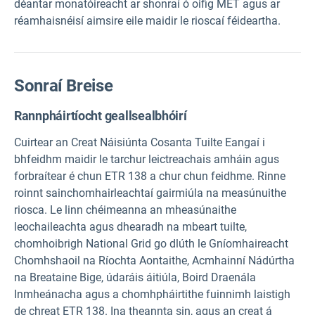
déantar monatóireacht ar shonraí ó oifig MET agus ar
réamhaisnéisí aimsire eile maidir le rioscaí féideartha.
Sonraí Breise
Rannpháirtíocht geallsealbhóirí
Cuirtear an Creat Náisiúnta Cosanta Tuilte Eangaí i
bhfeidhm maidir le tarchur leictreachais amháin agus
forbraítear é chun ETR 138 a chur chun feidhme. Rinne
roinnt sainchomhairleachtaí gairmiúla na measúnuithe
riosca. Le linn chéimeanna an mheasúnaithe
leochaileachta agus dhearadh na mbeart tuilte,
chomhoibrigh National Grid go dlúth le Gníomhaireacht
Chomhshaoil na Ríochta Aontaithe, Acmhainní Nádúrtha
na Breataine Bige, údaráis áitiúla, Boird Draenála
Inmheánacha agus a chomhpháirtithe fuinnimh laistigh
de chreat ETR 138. Ina theannta sin, agus an creat á