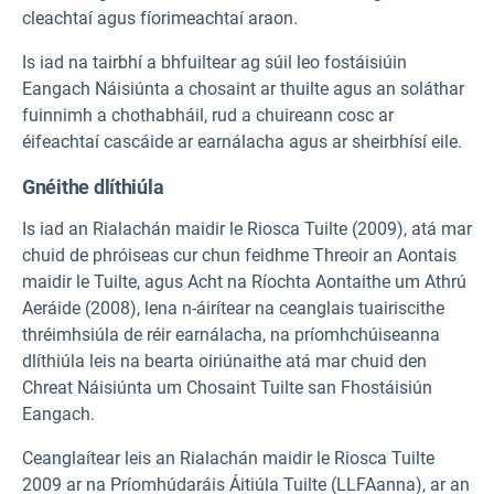
cleachtaí agus fíorimeachtaí araon.
Is iad na tairbhí a bhfuiltear ag súil leo fostáisiúin
Eangach Náisiúnta a chosaint ar thuilte agus an soláthar
fuinnimh a chothabháil, rud a chuireann cosc ar
éifeachtaí cascáide ar earnálacha agus ar sheirbhísí eile.
Gnéithe dlíthiúla
Is iad an Rialachán maidir le Riosca Tuilte (2009), atá mar
chuid de phróiseas cur chun feidhme Threoir an Aontais
maidir le Tuilte, agus Acht na Ríochta Aontaithe um Athrú
Aeráide (2008), lena n-áirítear na ceanglais tuairiscithe
thréimhsiúla de réir earnálacha, na príomhchúiseanna
dlíthiúla leis na bearta oiriúnaithe atá mar chuid den
Chreat Náisiúnta um Chosaint Tuilte san Fhostáisiún
Eangach.
Ceanglaítear leis an Rialachán maidir le Riosca Tuilte
2009 ar na Príomhúdaráis Áitiúla Tuilte (LLFAanna), ar an