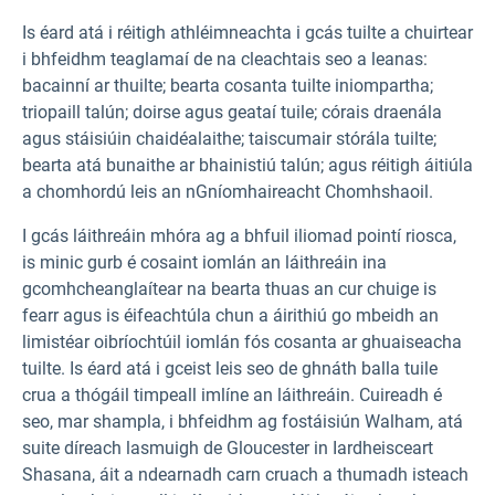
Is éard atá i réitigh athléimneachta i gcás tuilte a chuirtear
i bhfeidhm teaglamaí de na cleachtais seo a leanas:
bacainní ar thuilte; bearta cosanta tuilte iniompartha;
triopaill talún; doirse agus geataí tuile; córais draenála
agus stáisiúin chaidéalaithe; taiscumair stórála tuilte;
bearta atá bunaithe ar bhainistiú talún; agus réitigh áitiúla
a chomhordú leis an nGníomhaireacht Chomhshaoil.
I gcás láithreáin mhóra ag a bhfuil iliomad pointí riosca,
is minic gurb é cosaint iomlán an láithreáin ina
gcomhcheanglaítear na bearta thuas an cur chuige is
fearr agus is éifeachtúla chun a áirithiú go mbeidh an
limistéar oibríochtúil iomlán fós cosanta ar ghuaiseacha
tuilte. Is éard atá i gceist leis seo de ghnáth balla tuile
crua a thógáil timpeall imlíne an láithreáin. Cuireadh é
seo, mar shampla, i bhfeidhm ag fostáisiún Walham, atá
suite díreach lasmuigh de Gloucester in Iardheisceart
Shasana, áit a ndearnadh carn cruach a thumadh isteach