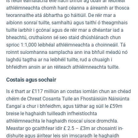
Is féidir earnálacha eile nach bhfuil ag obair ar leibhéal
athléimneachta chomh hard céanna a áireamh ar thosca
teorannaithe atá ábhartha go háitiúil. De réir mar a
aibíonn sonraí tuilte, samhaltú agus taithí ó theagmhais
tuilte iarbhír i gcónaí agus de réir mar a dhéantar iad a
bheachtú, cruthaíonn sé seo staid dhúshlánach chun
sprioc 1:1,000 leibhéal athléimneachta a choinneáil. Tá
roinnt suíomhanna samplacha ann ina bhfuil méadú nó
laghdú tagtha ar na leibhéil tuilte, rud a chuaigh i
bhfeidhm ansin ar an réiteach athléimneachta tuilte.
Costais agus sochair
Is é thart ar £117 milliún an costas iomlán chun an chéad
chéim de Chreat Cosanta Tuile an Fhostáisiúin Náisiúnta
Eangaí a chur i bhfeidhm, agus táthar ag súil le £59m
breise le haghaidh tuilleadh infheistíochta
athléimneachta le haghaidh rioscaí uisce dromchla.
Meastar go gcaithfear idir £ 2.5 – £3m ar chosaintí in-
díshuite agus áirítear leis sin imscaradh le haghaidh