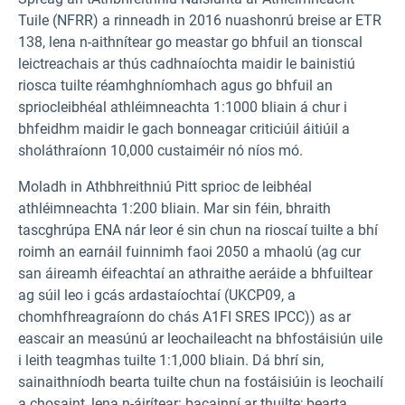
Tuile (NFRR) a rinneadh in 2016 nuashonrú breise ar ETR
138, lena n-aithnítear go meastar go bhfuil an tionscal
leictreachais ar thús cadhnaíochta maidir le bainistiú
riosca tuilte réamhghníomhach agus go bhfuil an
spriocleibhéal athléimneachta 1:1000 bliain á chur i
bhfeidhm maidir le gach bonneagar criticiúil áitiúil a
sholáthraíonn 10,000 custaiméir nó níos mó.
Moladh in Athbhreithniú Pitt sprioc de leibhéal
athléimneachta 1:200 bliain. Mar sin féin, bhraith
tascghrúpa ENA nár leor é sin chun na rioscaí tuilte a bhí
roimh an earnáil fuinnimh faoi 2050 a mhaolú (ag cur
san áireamh éifeachtaí an athraithe aeráide a bhfuiltear
ag súil leo i gcás ardastaíochtaí (UKCP09, a
chomhfhreagraíonn do chás A1FI SRES IPCC)) as ar
eascair an measúnú ar leochaileacht na bhfostáisiún uile
i leith teagmhas tuilte 1:1,000 bliain. Dá bhrí sin,
sainaithníodh bearta tuilte chun na fostáisiúin is leochailí
a chosaint, lena n-áirítear: bacainní ar thuilte; bearta