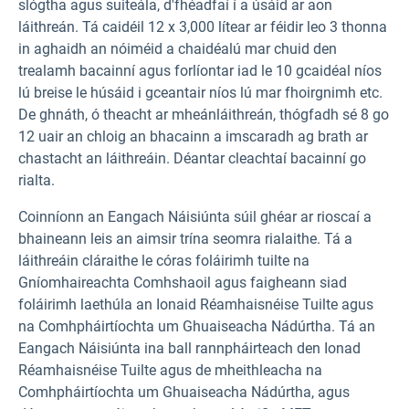
slógtha agus suiteála, d'fhéadfaí í a úsáid ar aon
láithreán. Tá caidéil 12 x 3,000 lítear ar féidir leo 3 thonna
in aghaidh an nóiméid a chaidéalú mar chuid den
trealamh bacainní agus forlíontar iad le 10 gcaidéal níos
lú breise le húsáid i gceantair níos lú mar fhoirgnimh etc.
De ghnáth, ó theacht ar mheánláithreán, thógfadh sé 8 go
12 uair an chloig an bhacainn a imscaradh ag brath ar
chastacht an láithreáin. Déantar cleachtaí bacainní go
rialta.
Coinníonn an Eangach Náisiúnta súil ghéar ar rioscaí a
bhaineann leis an aimsir trína seomra rialaithe. Tá a
láithreáin cláraithe le córas foláirimh tuilte na
Gníomhaireachta Comhshaoil agus faigheann siad
foláirimh laethúla an Ionaid Réamhaisnéise Tuilte agus
na Comhpháirtíochta um Ghuaiseacha Nádúrtha. Tá an
Eangach Náisiúnta ina ball rannpháirteach den Ionad
Réamhaisnéise Tuilte agus de mheithleacha na
Comhpháirtíochta um Ghuaiseacha Nádúrtha, agus