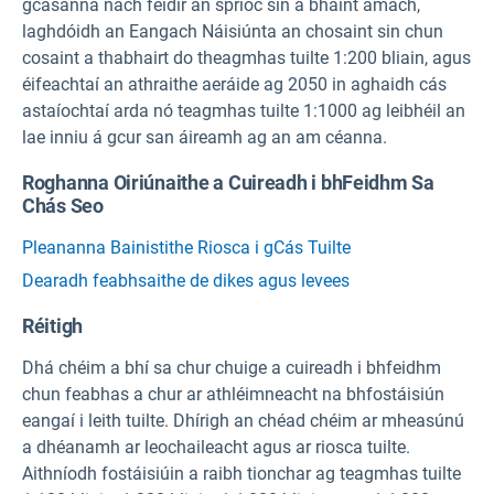
gcásanna nach féidir an sprioc sin a bhaint amach,
laghdóidh an Eangach Náisiúnta an chosaint sin chun
cosaint a thabhairt do theagmhas tuilte 1:200 bliain, agus
éifeachtaí an athraithe aeráide ag 2050 in aghaidh cás
astaíochtaí arda nó teagmhas tuilte 1:1000 ag leibhéil an
lae inniu á gcur san áireamh ag an am céanna.
Roghanna Oiriúnaithe a Cuireadh i bhFeidhm Sa
Chás Seo
Pleananna Bainistithe Riosca i gCás Tuilte
Dearadh feabhsaithe de dikes agus levees
Réitigh
Dhá chéim a bhí sa chur chuige a cuireadh i bhfeidhm
chun feabhas a chur ar athléimneacht na bhfostáisiún
eangaí i leith tuilte. Dhírigh an chéad chéim ar mheasúnú
a dhéanamh ar leochaileacht agus ar riosca tuilte.
Aithníodh fostáisiúin a raibh tionchar ag teagmhas tuilte