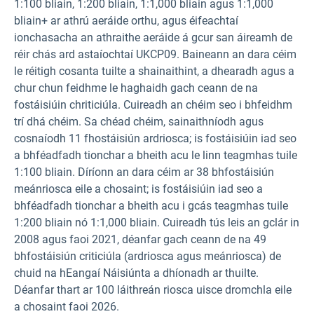
1:100 bliain, 1:200 bliain, 1:1,000 bliain agus 1:1,000
bliain+ ar athrú aeráide orthu, agus éifeachtaí
ionchasacha an athraithe aeráide á gcur san áireamh de
réir chás ard astaíochtaí UKCP09. Baineann an dara céim
le réitigh cosanta tuilte a shainaithint, a dhearadh agus a
chur chun feidhme le haghaidh gach ceann de na
fostáisiúin chriticiúla. Cuireadh an chéim seo i bhfeidhm
trí dhá chéim. Sa chéad chéim, sainaithníodh agus
cosnaíodh 11 fhostáisiún ardriosca; is fostáisiúin iad seo
a bhféadfadh tionchar a bheith acu le linn teagmhas tuile
1:100 bliain. Díríonn an dara céim ar 38 bhfostáisiún
meánriosca eile a chosaint; is fostáisiúin iad seo a
bhféadfadh tionchar a bheith acu i gcás teagmhas tuile
1:200 bliain nó 1:1,000 bliain. Cuireadh tús leis an gclár in
2008 agus faoi 2021, déanfar gach ceann de na 49
bhfostáisiún criticiúla (ardriosca agus meánriosca) de
chuid na hEangaí Náisiúnta a dhíonadh ar thuilte.
Déanfar thart ar 100 láithreán riosca uisce dromchla eile
a chosaint faoi 2026.