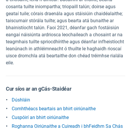
cosanta tuilte iniompartha; triopaill talún; doirse agus
geataí tuile; córais draenála agus stáisiúin chaidéalaithe;
taiscumair stórála tuilte; agus bearta atá bunaithe ar
bhainistíocht talún. Faoi 2021, déanfar gach fostáisiún
eangaí náisiúnta ardriosca leochaileach a chosaint ar na
teagmhais tuilte spriocdhírithe agus déanfar infheistíocht
leanúnach in athléimneacht ó thuilte le haghaidh rioscaí
uisce dromchla atá beartaithe don chéad tréimhse rialála
eile.
Cur síos ar an gCás-Staidéar
Dúshláin
Comhthéacs beartais an bhirt oiriúnaithe
Cuspóirí an bhirt oiriúnaithe
Roghanna Oiriúnaithe a Cuireadh i bhFeidhm Sa Chás