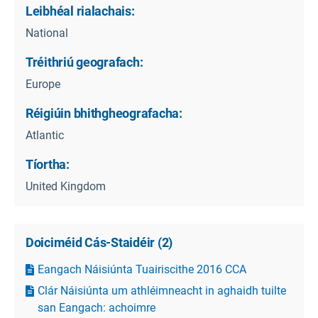
Leibhéal rialachais:
National
Tréithriú geografach:
Europe
Réigiúin bhithgheografacha:
Atlantic
Tíortha:
United Kingdom
Doiciméid Cás-Staidéir
(
2
)
Eangach Náisiúnta Tuairiscithe 2016 CCA
Clár Náisiúnta um athléimneacht in aghaidh tuilte
san Eangach: achoimre