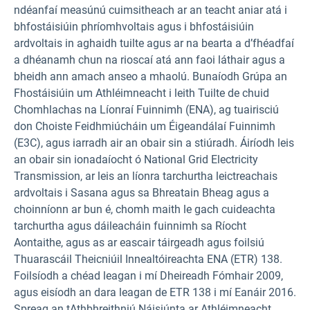
ndéanfaí measúnú cuimsitheach ar an teacht aniar atá i
bhfostáisiúin phríomhvoltais agus i bhfostáisiúin
ardvoltais in aghaidh tuilte agus ar na bearta a d’fhéadfaí
a dhéanamh chun na rioscaí atá ann faoi láthair agus a
bheidh ann amach anseo a mhaolú. Bunaíodh Grúpa an
Fhostáisiúin um Athléimneacht i leith Tuilte de chuid
Chomhlachas na Líonraí Fuinnimh (ENA), ag tuairisciú
don Choiste Feidhmiúcháin um Éigeandálaí Fuinnimh
(E3C), agus iarradh air an obair sin a stiúradh. Áiríodh leis
an obair sin ionadaíocht ó National Grid Electricity
Transmission, ar leis an líonra tarchurtha leictreachais
ardvoltais i Sasana agus sa Bhreatain Bheag agus a
choinníonn ar bun é, chomh maith le gach cuideachta
tarchurtha agus dáileacháin fuinnimh sa Ríocht
Aontaithe, agus as ar eascair táirgeadh agus foilsiú
Thuarascáil Theicniúil Innealtóireachta ENA (ETR) 138.
Foilsíodh a chéad leagan i mí Dheireadh Fómhair 2009,
agus eisíodh an dara leagan de ETR 138 i mí Eanáir 2016.
Spreag an tAthbhreithniú Náisiúnta ar Athléimneacht