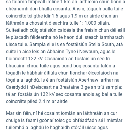
sa talamh timpeall imlíne 1 km an láithreáin chun bonn a
dhéanamh don bhalla cosanta. Ansin, tógadh balla tuile
coincréite teilgthe idir 1.6 agus 1.9 m ar airde chun an
láithreán a chosaint ó eachtra tuile 1: 1,000 bliain.
Suiteáladh cúig stáisiún caidéalaithe freisin chun déileáil
le púscadh féideartha nó le haon dul isteach iarmharach
uisce tuile. Sampla eile is ea fostáisiún Stella South, atá
suite in aice leis an Abhainn Tyne i Newburn, agus le
hoibríocht 132 kV. Cosnaíodh an fostáisiún seo trí
bhacainn chrua tuile agus bund bog cosanta talún a
tógadh le hábhair áitiúla chun tionchar éiceolaíoch na
tógála a laghdú. Is é an fostáisiún Aberthaw Iarthar na
Caerdydd i nDeisceart na Breataine Bige an tríú sampla;
tá an fostáisiún 132 kV seo cosanta anois ag balla tuile
coincréite piled 2.4 m ar airde.
Mar sin féin, ní hé cosaint iomlán an láithreáin an cur
chuige is fearr i gcónaí toisc go bhféadfadh sé limistéar
tuilemhá a laghdú le haghaidh stóráil uisce agus