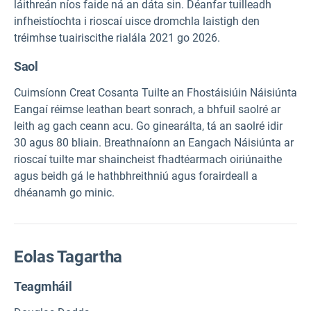
láithreán níos faide ná an dáta sin. Déanfar tuilleadh
infheistíochta i rioscaí uisce dromchla laistigh den
tréimhse tuairiscithe rialála 2021 go 2026.
Saol
Cuimsíonn Creat Cosanta Tuilte an Fhostáisiúin Náisiúnta
Eangaí réimse leathan beart sonrach, a bhfuil saolré ar
leith ag gach ceann acu. Go ginearálta, tá an saolré idir
30 agus 80 bliain. Breathnaíonn an Eangach Náisiúnta ar
rioscaí tuilte mar shaincheist fhadtéarmach oiriúnaithe
agus beidh gá le hathbhreithniú agus forairdeall a
dhéanamh go minic.
Eolas Tagartha
Teagmháil