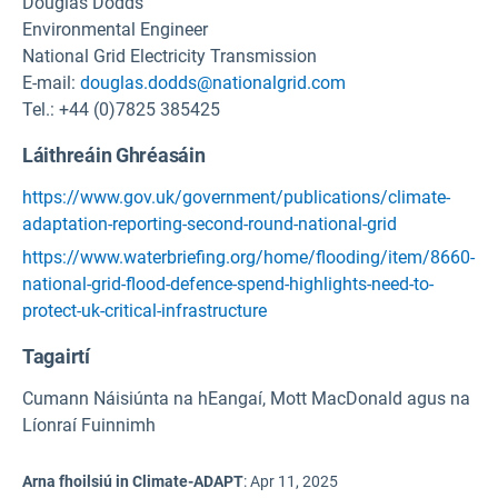
Douglas Dodds
Environmental Engineer
National Grid Electricity Transmission
E-mail:
douglas.dodds@nationalgrid.com
Tel.: +44 (0)7825 385425
Láithreáin Ghréasáin
https://www.gov.uk/government/publications/climate-
adaptation-reporting-second-round-national-grid
https://www.waterbriefing.org/home/flooding/item/8660-
national-grid-flood-defence-spend-highlights-need-to-
protect-uk-critical-infrastructure
Tagairtí
Cumann Náisiúnta na hEangaí, Mott MacDonald agus na
Líonraí Fuinnimh
Arna fhoilsiú in Climate-ADAPT
:
Apr 11, 2025