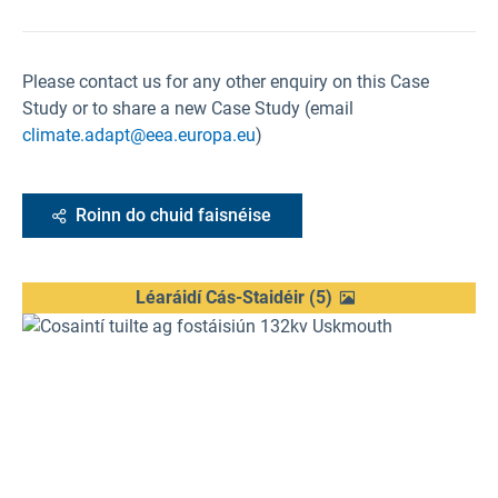
Please contact us for any other enquiry on this Case
Study or to share a new Case Study (email
climate.adapt@eea.europa.eu
)
Roinn do chuid faisnéise
Léaráidí Cás-Staidéir
(
5
)