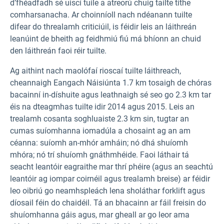
d’fhéadfadh sé uiscí tuile a atreorú chuig tailte tithe
comharsanacha. Ar choinníoll nach ndéanann tuilte
difear do threalamh criticiúil, is féidir leis an láithreán
leanúint de bheith ag feidhmiú fiú má bhíonn an chuid
den láithreán faoi réir tuilte.
Ag aithint nach maolófaí rioscaí tuilte láithreach,
cheannaigh Eangach Náisiúnta 1.7 km tosaigh de chóras
bacainní in-díshuite agus leathnaigh sé seo go 2.3 km tar
éis na dteagmhas tuilte idir 2014 agus 2015. Leis an
trealamh cosanta soghluaiste 2.3 km sin, tugtar an
cumas suíomhanna iomadúla a chosaint ag an am
céanna: suíomh an-mhór amháin; nó dhá shuíomh
mhóra; nó trí shuíomh gnáthmhéide. Faoi láthair tá
seacht leantóir eagraithe mar thrí phéire (agus an seachtú
leantóir ag iompar coirnéil agus trealamh breise) ar féidir
leo oibriú go neamhspleách lena sholáthar forklift agus
díosail féin do chaidéil. Tá an bhacainn ar fáil freisin do
shuíomhanna gáis agus, mar gheall ar go leor ama