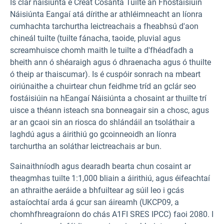
Is clár náisiúnta é Creat Cosanta Tuilte an Fhostáisiúin
Náisiúnta Eangaí atá dírithe ar athléimneacht an líonra
cumhachta tarchurtha leictreachais a fheabhsú d'aon
chineál tuilte (tuilte fánacha, taoide, pluvial agus
screamhuisce chomh maith le tuilte a d'fhéadfadh a
bheith ann ó shéaraigh agus ó dhraenacha agus ó thuilte
ó theip ar thaiscumar). Is é cuspóir sonrach na mbeart
oiriúnaithe a chuirtear chun feidhme tríd an gclár seo
fostáisiúin na hEangaí Náisiúnta a chosaint ar thuilte trí
uisce a théann isteach sna bonneagair sin a chosc, agus
ar an gcaoi sin an riosca do shlándáil an tsoláthair a
laghdú agus a áirithiú go gcoinneoidh an líonra
tarchurtha an soláthar leictreachais ar bun.
Sainaithníodh agus dearadh bearta chun cosaint ar
theagmhas tuilte 1:1,000 bliain a áirithiú, agus éifeachtaí
an athraithe aeráide a bhfuiltear ag súil leo i gcás
astaíochtaí arda á gcur san áireamh (UKCP09, a
chomhfhreagraíonn do chás A1FI SRES IPCC) faoi 2080. I