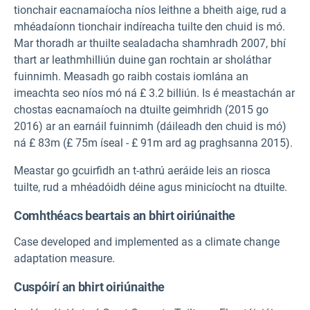
tionchair eacnamaíocha níos leithne a bheith aige, rud a
mhéadaíonn tionchair indíreacha tuilte den chuid is mó.
Mar thoradh ar thuilte sealadacha shamhradh 2007, bhí
thart ar leathmhilliún duine gan rochtain ar sholáthar
fuinnimh. Measadh go raibh costais iomlána an
imeachta seo níos mó ná £ 3.2 billiún. Is é meastachán ar
chostas eacnamaíoch na dtuilte geimhridh (2015 go
2016) ar an earnáil fuinnimh (dáileadh den chuid is mó)
ná £ 83m (£ 75m íseal - £ 91m ard ag praghsanna 2015).
Meastar go gcuirfidh an t-athrú aeráide leis an riosca
tuilte, rud a mhéadóidh déine agus minicíocht na dtuilte.
Comhthéacs beartais an bhirt oiriúnaithe
Case developed and implemented as a climate change
adaptation measure.
Cuspóirí an bhirt oiriúnaithe