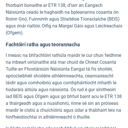
fhorbairt bunaithe ar ETR 138, d’iarr an Eangach
Náisiúnta ceadú le haghaidh na bpleananna cosanta ón
Roinn Gnó, Fuinnimh agus Straitéise Tionsclaíche (BEIS)
agus ónár rialtóir, Oifig na Margaí Gáis agus Leictreachais
(Ofgem).
Fachtóirí ratha agus teorannacha
I measc na bhfachtóirí rathúla maidir le cur chun feidhme
na mbeart oiriúnaithe atá mar chuid de Chreat Cosanta
Tuilte an Fhostáisiúin Náisiúnta Eangaí tá fís shoiléir,
spriocleibhéil shoiléire athléimneachta, ceannaireacht
láidir agus comhoibriú agus comhpháirtíocht mhaith le
húdaráis áitiúla agus náisiúnta. Ós rud é gur sínitheoirí
iad BEIS agus Ofgem agus go bhfuil baint acu le ETR 138
a tháirgeadh agus a nuashonrú, rinne sé sin an próiseas
maidir le cistiú a chuíchóiriú agus údar a thabhairt leis na
hinfheistíochtaí in athléimneacht ó thuilte.