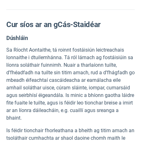
Cur síos ar an gCás-Staidéar
Dúshláin
Sa Ríocht Aontaithe, tá roinnt fostáisiún leictreachais
lonnaithe i dtuilemhánna. Tá ról lárnach ag fostáisiúin sa
líonra soláthair fuinnimh. Nuair a tharlaíonn tuilte,
d’fhéadfadh na tuilte sin titim amach, rud a d’fhágfadh go
mbeadh éifeachtaí cascáideacha ar earnálacha eile
amhail soláthar uisce, cúram sláinte, iompar, cumarsáid
agus seirbhísí éigeandála. Is minic a bhíonn gaotha láidre
fite fuaite le tuilte, agus is féidir leo tionchar breise a imirt
ar an líonra dáileacháin, e.g. cuaillí agus sreanga a
bhaint.
Is féidir tionchair fhorleathana a bheith ag titim amach an
tsoláthair cumhachta ar shaol daoine chomh maith le