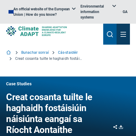
Environmental
An official website of the European
information
GA
Union | How do you know?
systems
Bunachar sonraí
Cás-staidéir
Creat cosanta tuilte le haghaidh fostáisiúin náisiúnta eangaí sa Ríocht Aontaithe
Case Studies
Creat cosanta tuilte le
haghaidh fostáisiúin
náisiúnta eangaí sa
Share
Downl
Ríocht Aontaithe