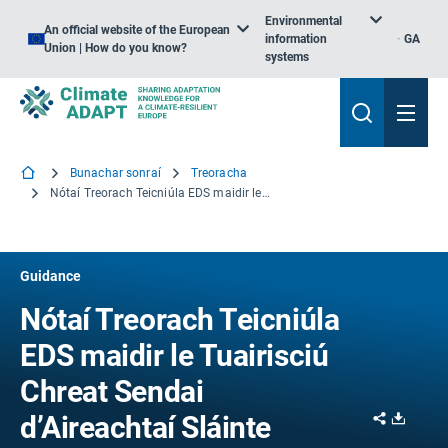
Environmental
An official website of the European
information
GA
Union | How do you know?
systems
Bunachar sonraí
Treoracha
Nótaí Treorach Teicniúla EDS maidir le Tuairisciú Chreat Sendai d’Aireachtaí Sláinte
Guidance
Nótaí Treorach Teicniúla
EDS maidir le Tuairisciú
Chreat Sendai
Share
Downl
d’Aireachtaí Sláinte