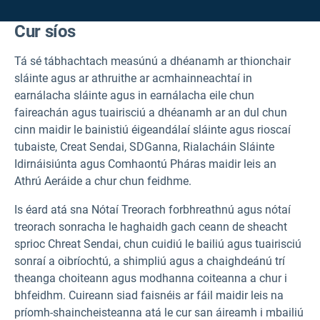
Cur síos
Tá sé tábhachtach measúnú a dhéanamh ar thionchair
sláinte agus ar athruithe ar acmhainneachtaí in
earnálacha sláinte agus in earnálacha eile chun
faireachán agus tuairisciú a dhéanamh ar an dul chun
cinn maidir le bainistiú éigeandálaí sláinte agus rioscaí
tubaiste, Creat Sendai, SDGanna, Rialacháin Sláinte
Idirnáisiúnta agus Comhaontú Pháras maidir leis an
Athrú Aeráide a chur chun feidhme.
Is éard atá sna Nótaí Treorach forbhreathnú agus nótaí
treorach sonracha le haghaidh gach ceann de sheacht
sprioc Chreat Sendai, chun cuidiú le bailiú agus tuairisciú
sonraí a oibríochtú, a shimpliú agus a chaighdeánú trí
theanga choiteann agus modhanna coiteanna a chur i
bhfeidhm. Cuireann siad faisnéis ar fáil maidir leis na
príomh-shaincheisteanna atá le cur san áireamh i mbailiú