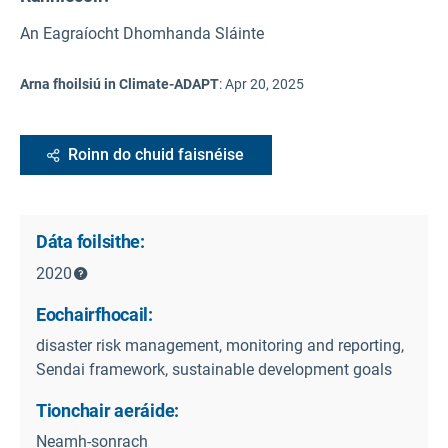
An Eagraíocht Dhomhanda Sláinte
Arna fhoilsiú in Climate-ADAPT
:
Apr 20, 2025
Roinn do chuid faisnéise
Dáta foilsithe:
2020
Eochairfhocail:
disaster risk management, monitoring and reporting,
Sendai framework, sustainable development goals
Tionchair aeráide:
Neamh-sonrach