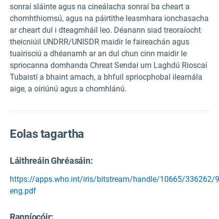
sonraí sláinte agus na cineálacha sonraí ba cheart a
chomhthiomsú, agus na páirtithe leasmhara ionchasacha
ar cheart dul i dteagmháil leo. Déanann siad treoraíocht
theicniúil UNDRR/UNISDR maidir le faireachán agus
tuairisciú a dhéanamh ar an dul chun cinn maidir le
spriocanna domhanda Chreat Sendai um Laghdú Rioscaí
Tubaistí a bhaint amach, a bhfuil spriocphobal ilearnála
aige, a oiriúnú agus a chomhlánú.
Eolas tagartha
Láithreáin Ghréasáin:
https://apps.who.int/iris/bitstream/handle/10665/336262
eng.pdf
Ranníocóir: