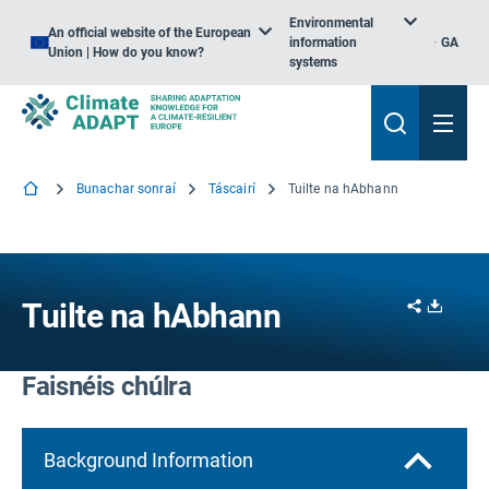
Environmental
An official website of the European
information
GA
Union | How do you know?
systems
Bunachar sonraí
Táscairí
Tuilte na hAbhann
Share
Downl
Tuilte na hAbhann
Faisnéis chúlra
Background Information