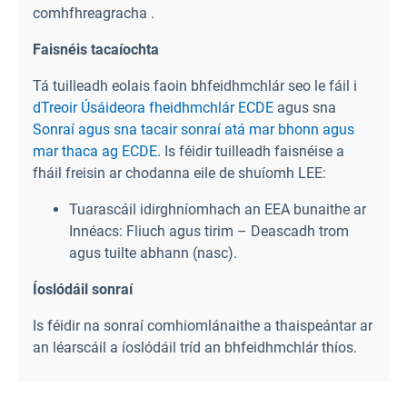
comhfhreagracha .
Faisnéis tacaíochta
Tá tuilleadh eolais faoin bhfeidhmchlár seo le fáil i
dTreoir Úsáideora fheidhmchlár ECDE
agus sna
Sonraí agus sna tacair sonraí atá mar bhonn agus
mar thaca ag ECDE
. Is féidir tuilleadh faisnéise a
fháil freisin ar chodanna eile de shuíomh LEE:
Tuarascáil idirghníomhach an EEA bunaithe ar
Innéacs: Fliuch agus tirim – Deascadh trom
agus tuilte abhann (nasc
).
Íoslódáil sonraí
Is féidir na sonraí comhiomlánaithe a thaispeántar ar
an léarscáil a íoslódáil tríd an bhfeidhmchlár thíos.