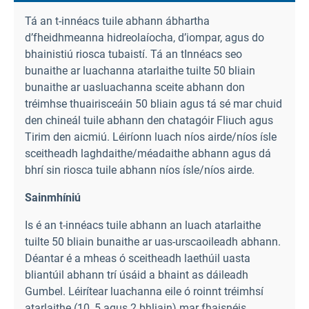
Tá an t-innéacs tuile abhann ábhartha
d’fheidhmeanna hidreolaíocha, d’iompar, agus do
bhainistiú riosca tubaistí. Tá an tInnéacs seo
bunaithe ar luachanna atarlaithe tuilte 50 bliain
bunaithe ar uasluachanna sceite abhann don
tréimhse thuairisceáin 50 bliain agus tá sé mar chuid
den chineál tuile abhann den chatagóir Fliuch agus
Tirim den aicmiú. Léiríonn luach níos airde/níos ísle
sceitheadh laghdaithe/méadaithe abhann agus dá
bhrí sin riosca tuile abhann níos ísle/níos airde.
Sainmhíniú
Is é an t-innéacs tuile abhann an luach atarlaithe
tuilte 50 bliain bunaithe ar uas-urscaoileadh abhann.
Déantar é a mheas ó sceitheadh laethúil uasta
bliantúil abhann trí úsáid a bhaint as dáileadh
Gumbel. Léirítear luachanna eile ó roinnt tréimhsí
atarlaithe (10, 5 agus 2 bhliain) mar fhaisnéis