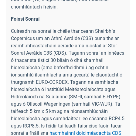
chomhlántach freisin.
Foinsí Sonraí
Cuireadh na sonraí le chéile thar ceann Sheirbhís
Copernicus um an Athrú Aeráide (C3S) bunaithe ar
réamh-mheastacháin aeráide arna n-óstáil ar Stór
Sonraí Aeráide C3S (CDS). Tagann sonraí an Innéacs
ó thacar staitisticí 30 bliain ó dhá shamhail
hidreolaíocha (arna bhforfheidhmiú ag ocht n-
ionsamhlú ilsamhlacha arna gceartú le claontacht ó
thurgnamh EURO-CORDEX. Tagann na samhlacha
hidreolaíocha ó Institiúid Meitéareolaíochta agus
Hidreolaíoch na Sualainne (SMHI, samhail E-HYPE)
agus ó Ollscoil Wageningen (samhail VIC-WUR). Tá
taifeach 5 km x 5 km ag na hionsamhlúcháin
hidreolaíocha agus cumhdaítear leo cásanna RCP4.5
agus RCP8.5. Is féidir tuilleadh faisnéise faoin tacar
sonraí a fháil sna
hacmhainní doiciméadachta CDS