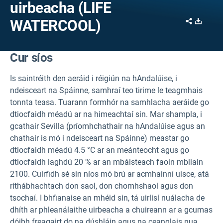
uirbeacha (LIFE
Share
Downl
WATERCOOL)
Cur síos
Is saintréith den aeráid i réigiún na hAndalúise, i
ndeisceart na Spáinne, samhraí teo tirime le teagmhais
tonnta teasa. Tuarann formhór na samhlacha aeráide go
dtiocfaidh méadú ar na himeachtaí sin. Mar shampla, i
gcathair Sevilla (príomhchathair na hAndalúise agus an
chathair is mó i ndeisceart na Spáinne) meastar go
dtiocfaidh méadú 4.5 °C ar an meánteocht agus go
dtiocfaidh laghdú 20 % ar an mbáisteach faoin mbliain
2100. Cuirfidh sé sin níos mó brú ar acmhainní uisce, atá
ríthábhachtach don saol, don chomhshaol agus don
tsochaí. I bhfianaise an mhéid sin, tá uirlisí nuálacha de
dhíth ar phleanálaithe uirbeacha a chuireann ar a gcumas
dóibh freagairt do na dúshláin agus na ceanglais nua