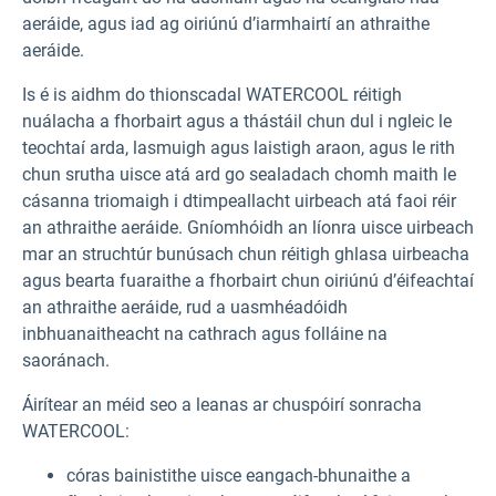
aeráide, agus iad ag oiriúnú d’iarmhairtí an athraithe
aeráide.
Is é is aidhm do thionscadal WATERCOOL réitigh
nuálacha a fhorbairt agus a thástáil chun dul i ngleic le
teochtaí arda, lasmuigh agus laistigh araon, agus le rith
chun srutha uisce atá ard go sealadach chomh maith le
cásanna triomaigh i dtimpeallacht uirbeach atá faoi réir
an athraithe aeráide. Gníomhóidh an líonra uisce uirbeach
mar an struchtúr bunúsach chun réitigh ghlasa uirbeacha
agus bearta fuaraithe a fhorbairt chun oiriúnú d’éifeachtaí
an athraithe aeráide, rud a uasmhéadóidh
inbhuanaitheacht na cathrach agus folláine na
saoránach.
Áirítear an méid seo a leanas ar chuspóirí sonracha
WATERCOOL:
córas bainistithe uisce eangach-bhunaithe a