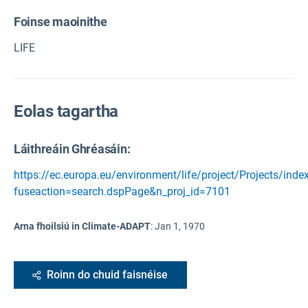
Foinse maoinithe
LIFE
Eolas tagartha
Láithreáin Ghréasáin:
https://ec.europa.eu/environment/life/project/Projects/inde
fuseaction=search.dspPage&n_proj_id=7101
Arna fhoilsiú in Climate-ADAPT
:
Jan 1, 1970
Roinn do chuid faisnéise