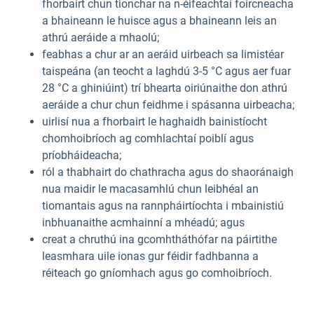
fhorbairt chun tionchar na n-éifeachtaí foircneacha
a bhaineann le huisce agus a bhaineann leis an
athrú aeráide a mhaolú;
feabhas a chur ar an aeráid uirbeach sa limistéar
taispeána (an teocht a laghdú 3-5 °C agus aer fuar
28 °C a ghiniúint) trí bhearta oiriúnaithe don athrú
aeráide a chur chun feidhme i spásanna uirbeacha;
uirlisí nua a fhorbairt le haghaidh bainistíocht
chomhoibríoch ag comhlachtaí poiblí agus
príobháideacha;
ról a thabhairt do chathracha agus do shaoránaigh
nua maidir le macasamhlú chun leibhéal an
tiomantais agus na rannpháirtíochta i mbainistiú
inbhuanaithe acmhainní a mhéadú; agus
creat a chruthú ina gcomhtháthófar na páirtithe
leasmhara uile ionas gur féidir fadhbanna a
réiteach go gníomhach agus go comhoibríoch.