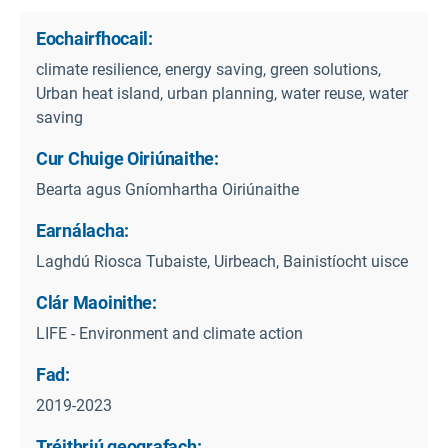
Eochairfhocail:
climate resilience, energy saving, green solutions,
Urban heat island, urban planning, water reuse, water
saving
Cur Chuige Oiriúnaithe:
Bearta agus Gníomhartha Oiriúnaithe
Earnálacha:
Laghdú Riosca Tubaiste, Uirbeach, Bainistíocht uisce
Clár Maoinithe:
LIFE - Environment and climate action
Fad:
2019-2023
Tréithriú geografach: