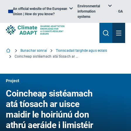
Environmental
An official website of the European
information
GA
Union | How do you know?
systems
Bunachar sonraí
Tionscadail taighde agus eolais
Coincheap sistéamach atá tíosach ar uisce maidir le hoiriúnú don athrú aeráide i limistéir uirbeacha
Project
Coincheap sistéamach
atá tíosach ar uisce
maidir le hoiriúnú don
athrú aeráide i limistéir