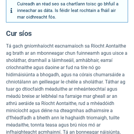
Cuireadh an réad seo sa chartlann toisc go bhfuil a
inneachar as dáta. Is féidir leat rochtain a fháil air
mar oidhreacht fós.
Cur síos
Tá gach gníomhaíocht eacnamaíoch sa Ríocht Aontaithe
ag brath ar an mbonneagar chun fuinneamh agus uisce a
sholáthar, dramhaíl a láimhseáil, amhábhair, earraí
críochnaithe agus daoine ar fud na tíre nó go
hidirnáisiúnta a bhogadh, agus na córais chumarsáide a
chniotálann an geilleagar le chéile a sholáthar. Táthar ag
tuar go dtiocfaidh méaduithe ar mheánteochtaí agus
méadú breise ar leibhéal na farraige mar gheall ar an
athrú aeráide sa Ríocht Aontaithe, rud a mhéadóidh
minicíocht agus déine na dteagmhas adhaimsire a
d’fhéadfadh a bheith ann le haghaidh triomaigh, tuilte
méadaithe, tonnta teasa agus brú níos mó ar
infhaighteacht acmhainní. Tá an bonneagar náisiúnta,