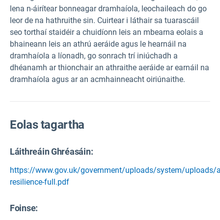
lena n-áirítear bonneagar dramhaíola, leochaileach do go
leor de na hathruithe sin. Cuirtear i láthair sa tuarascáil
seo torthaí staidéir a chuidíonn leis an mbearna eolais a
bhaineann leis an athrú aeráide agus le hearnáil na
dramhaíola a líonadh, go sonrach trí iniúchadh a
dhéanamh ar thionchair an athraithe aeráide ar earnáil na
dramhaíola agus ar an acmhainneacht oiriúnaithe.
Eolas tagartha
Láithreáin Ghréasáin:
https://www.gov.uk/government/uploads/system/uploads/a
resilience-full.pdf
Foinse
: