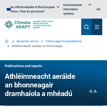
Environmental
An official website of the European
information
GA
Union | How do you know?
systems
Bunachar sonraí
Foilsiú agus tuarascálacha
Athléimneacht aeráide an bhonneagair dramhaíola a mhéadú
Publications and reports
Athléimneacht aeráide
an bhonneagair
Share
Downl
dramhaíola a mhéadú