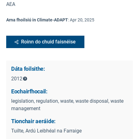
AEA
Arna fhoilsiú in Climate-ADAPT
:
Apr 20, 2025
Roinn do chuid faisnéise
Dáta foilsithe:
2012
Eochairfhocail:
legislation, regulation, waste, waste disposal, waste
management
Tionchair aeráide:
Tuilte, Ardú Leibhéal na Farraige