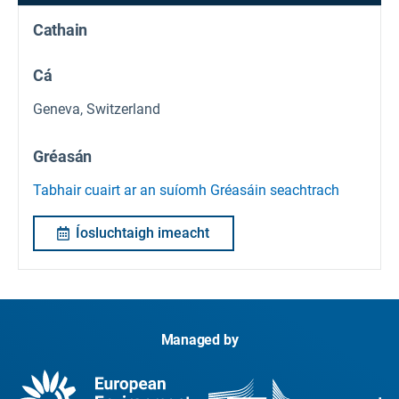
Cathain
Cá
Geneva, Switzerland
Gréasán
Tabhair cuairt ar an suíomh Gréasáin seachtrach
Íosluchtaigh imeacht
Managed by