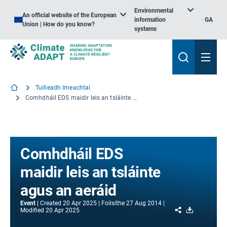
Environmental
An official website of the European
information
GA
Union | How do you know?
systems
Tuilleadh Imeachtaí
Comhdháil EDS maidir leis an tsláinte agus an aeráid
Comhdháil EDS
maidir leis an tsláinte
agus an aeráid
Event
Created
20 Apr 2025
Foilsithe
27 Aug 2014
Share
Download
Modified
20 Apr 2025