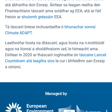
atá ábhartha don Eoraip. Áirítear sa leagan reatha den
Fhaireachlann táscairí arna soláthar ag EEA, atá ar fáil
freisin ar
shuíomh gréasáin
EEA.
Tá táscairí breise inchuardaithe ó
bhunachar sonraí
Climate ADAPT.
Leathnófar liosta na dtáscairí, agus liosta na n-institiúidí
agus na líonraí a sholáthraíonn iad, le himeacht ama.
Dírítear in 2020 ar tháscairí roghnaithe ón
táscaire Lancet
Countdown atá leagtha síos
le cur i bhfeidhm san Eoraip
a oiriúnú.
Managed by