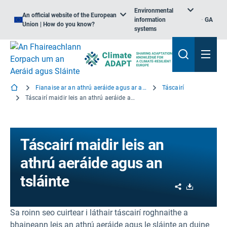
Environmental
An official website of the European
information
GA
Union | How do you know?
systems
Fianaise ar an athrú aeráide agus ar an tsláinte
Táscairí
Táscairí maidir leis an athrú aeráide agus an tsláinte
Táscairí maidir leis an
athrú aeráide agus an
tsláinte
Share
Download
Sa roinn seo cuirtear i láthair táscairí roghnaithe a
bhaineann leis an athrú aeráide agus le sláinte an duine