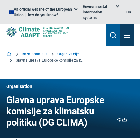
Environmental
An official website of the European
information
HR
Union | How do you know?
systems
Baza podataka
Organizacije
Glavna uprava Europske komisije za klimatsku politiku
Organisation
Glavna uprava Europske
komisije za klimatsku
Share
Downl
politiku (DG CLIMA)