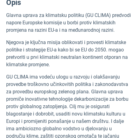
Opis
Glavna uprava za klimatsku politiku (GU CLIMA) predvodi
napore Europske komisije u borbi protiv klimatskih
promjena na razini EU-a i na međunarodnoj razini.
Njegova je ključna misija oblikovati i provesti klimatske
politike i strategije EU-a kako bi se EU do 2050. mogao
pretvoriti u prvi klimatski neutralan kontinent otporan na
klimatske promjene.
GU CLIMA ima vodeću ulogu u razvoju i olakšavanju
provedbe troškovno učinkovitih politika i zakonodavstva
za provedbu europskog zelenog plana. Glavna uprava
promiče inovativne tehnologije dekarbonizacije za borbu
protiv globalnog zatopljenja. Cilj mu je osigurati
blagostanje i dobrobit, usaditi novu klimatsku kulturu u
Europi i promijeniti ponašanje u našem društvu. I dalje
ima ambiciozno globalno vodstvo u djelovanju u
području klime, zaštiti ozonskog omotača te jačanju