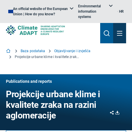
Environmental
An official website of the European
information
HR
Union | How do you know?
systems
Baza podataka
Objavljivanje i izvješća
Projekcije urbane klime i kvalitete zraka na razini aglomeracije
Publications and reports
Projekcije urbane klime i
kvalitete zraka na razini
Share
Downl
aglomeracije