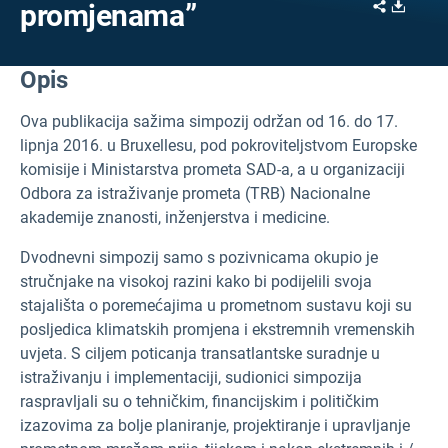
Share
Downl
promjenama”
Opis
Ova publikacija sažima simpozij održan od 16. do 17.
lipnja 2016. u Bruxellesu, pod pokroviteljstvom Europske
komisije i Ministarstva prometa SAD-a, a u organizaciji
Odbora za istraživanje prometa (TRB) Nacionalne
akademije znanosti, inženjerstva i medicine.
Dvodnevni simpozij samo s pozivnicama okupio je
stručnjake na visokoj razini kako bi podijelili svoja
stajališta o poremećajima u prometnom sustavu koji su
posljedica klimatskih promjena i ekstremnih vremenskih
uvjeta. S ciljem poticanja transatlantske suradnje u
istraživanju i implementaciji, sudionici simpozija
raspravljali su o tehničkim, financijskim i političkim
izazovima za bolje planiranje, projektiranje i upravljanje