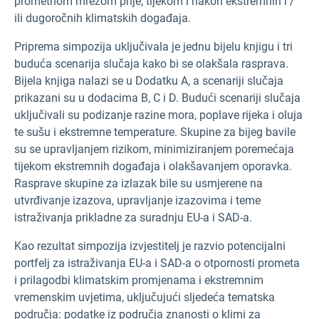
prometnom mrežom prije, tijekom i nakon ekstremnih i /
ili dugoročnih klimatskih događaja.
Priprema simpozija uključivala je jednu bijelu knjigu i tri
buduća scenarija slučaja kako bi se olakšala rasprava.
Bijela knjiga nalazi se u Dodatku A, a scenariji slučaja
prikazani su u dodacima B, C i D. Budući scenariji slučaja
uključivali su podizanje razine mora, poplave rijeka i oluja
te sušu i ekstremne temperature. Skupine za bijeg bavile
su se upravljanjem rizikom, minimiziranjem poremećaja
tijekom ekstremnih događaja i olakšavanjem oporavka.
Rasprave skupine za izlazak bile su usmjerene na
utvrđivanje izazova, upravljanje izazovima i teme
istraživanja prikladne za suradnju EU-a i SAD-a.
Kao rezultat simpozija izvjestitelj je razvio potencijalni
portfelj za istraživanja EU-a i SAD-a o otpornosti prometa
i prilagodbi klimatskim promjenama i ekstremnim
vremenskim uvjetima, uključujući sljedeća tematska
područja: podatke iz područja znanosti o klimi za