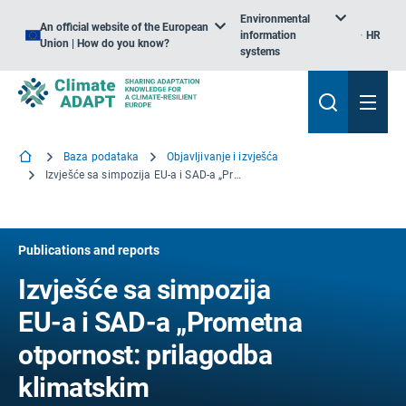
Environmental
An official website of the European
information
HR
Union | How do you know?
systems
Baza podataka
Objavljivanje i izvješća
Izvješće sa simpozija EU-a i SAD-a „Prometna otpornost: prilagodba klimatskim promjenama”
Publications and reports
Izvješće sa simpozija
EU-a i SAD-a „Prometna
otpornost: prilagodba
klimatskim