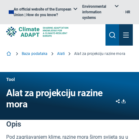
Environmental
An official website of the European
information
HR
Union | How do you know?
systems
Baza podataka
Alati
Alat za projekciju razine mora
Tool
Alat za projekciju razine
Share
Downl
mora
Opis
Pod zagrijavanjem klime, razine mora širom svijeta su u