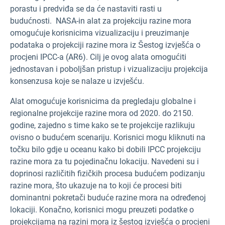
porastu i predviđa se da će nastaviti rasti u
budućnosti.
NASA-in alat za projekciju razine mora
omogućuje korisnicima vizualizaciju i preuzimanje
podataka o projekciji razine mora iz Šestog izvješća o
procjeni IPCC-a (AR6). Cilj je ovog alata omogućiti
jednostavan i poboljšan pristup i vizualizaciju projekcija
konsenzusa koje se nalaze u izvješću.
Alat omogućuje korisnicima da pregledaju globalne i
regionalne projekcije razine mora od 2020. do 2150.
godine, zajedno s time kako se te projekcije razlikuju
ovisno o budućem scenariju. Korisnici mogu kliknuti na
točku bilo gdje u oceanu kako bi dobili IPCC projekciju
razine mora za tu pojedinačnu lokaciju. Navedeni su i
doprinosi različitih fizičkih procesa budućem podizanju
razine mora, što ukazuje na to koji će procesi biti
dominantni pokretači buduće razine mora na određenoj
lokaciji. Konačno, korisnici mogu preuzeti podatke o
projekcijama na razini mora iz šestog izvješća o procjeni