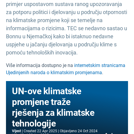
primjer uspostavom sustava ranog upozoravanja
za potporu politici i djelovanju u području otpornosti
na klimatske promjene koji se temelje na
informacijama o rizicima. TEC se nedavno sastao u
Bonnu u Njemačkoj kako bi istaknuo nedavne
uspjehe u jačanju djelovanja u području klime s
pomoću tehnoloških inovacija.
Više informacija dostupno je na
internetskim stranicama
Ujedinjenih naroda o klimatskim promjenama
.
UN-ove klimatske
promjene traže
rješenja za klimatske
tehnologije
Vijest
Created
22 Apr 2025
Objavljeno
24 Oct 2024