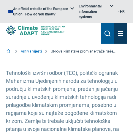
Environmental
An official website of the European
information
HR
Union | How do you know?
systems
Arhiva vijesti
UN-ove klimatske promjene traže rješenja za klimatske tehnologije
Tehnološki izvršni odbor (TEC), politički ogranak
Mehanizma Ujedinjenih naroda za tehnologiju u
području klimatskih promjena, predan je jačanju
suradnje u uvođenju klimatskih tehnologija radi
prilagodbe klimatskim promjenama, posebno u
regijama koje su najteže pogođene klimatskom
krizom. Zemlje bi trebale uključiti tehnološka
pitanja u svoje nacionalne klimatske planove, na