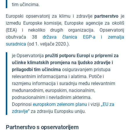
tim učincima.
Europski opservatorij za klimu i zdravlje
partnerstvo
je
između Europske komisije, Europske agencije za okoliš
(EEA) i nekoliko drugih organizacija. Opservatorij
obuhvaća 38
država članica EGP-a i zemalja
suradnica
(od 1. veljače 2020.).
je Opservatorija
pružiti potporu Europi u pripremi za
učinke klimatskih promjena na ljudsko zdravlje i
prilagodbi tim učincima
osiguravanjem pristupa
relevantnim informacijama i alatima. Potiče i
razmjenu informacija i suradnju među relevantnim
međunarodnim, europskim, nacionalnim,
podnacionalnim i nevladinim akterima.
Doprinosi
europskom zelenom planu
i viziji
„EU za
zdravlje”
za zdraviju Europsku uniju.
Partnerstvo s opservatorijem