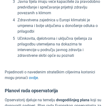
Javna tijela imaju veće kapacitete za pravodobno
predviđanje i sprečavanje prijetnji zdravlju
povezanih s klimom
Zdravstvena zajednica u Europi klimatski je
umjerena i bolje uključena u donošenje odluka o
prilagodbi
Učinkovita, djelotvorna i uključiva rješenja za
prilagodbu utemeljena na dokazima te
intervencije u području javnog zdravlja i
zdravstvene skrbi opće su poznati
Pojedinosti o navedenim strateškim ciljevima korisnici
mogu pronaći
ovdje
.
Planovi rada opservatorija
Opservatorij djeluje na temelju
dvogodišnjeg plana
koji su
dogovorili partneri. Plan rada Europskog opservatorija za