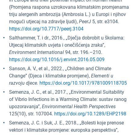
(Promjena raspona uzrokovana klimatskim promjenama
triju alergenih ambrozija (Ambrosia L.) u Europi i njihov
mogući utjecaj na zdravlje ljudi),
PeerJ
5, str. e3104.
https://doi.org/10.7717/peerj.3104
Salthammer, T. i dr., 2016., „Dječja dobrobit u školama:
Utjecaj klimatskih uvjeta i onečišćenja zraka”,
Environment International
94, str. 196.–210.
https://doi.org/10.1016/j.envint.2016.05.009
Sanson, A. V., et al., 2022., „Children and Climate
Change” (Djeca i klimatske promjene),
Elementi u
razvoju djece.
https://doi.org/10.1017/9781009118705
Semenza, J. C., et al., 2017., „Environmental Suitability
of Vibrio Infections in a Warming Climate: sustav ranog
upozoravanja”,
Environmental Health Perspectives
125(10), str. 107004.
https://doi.org/10.1289/EHP2198
Semenza, J. C. i Suk, J. E., 2018., „Bolesti koje prenose
vektori i klimatske promjene: europska perspektiva”,