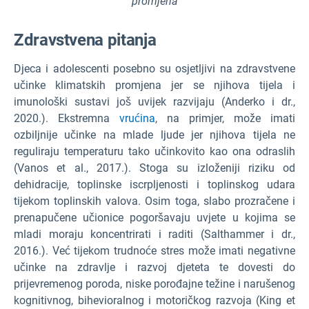
promjena
Zdravstvena pitanja
Djeca i adolescenti posebno su osjetljivi na zdravstvene
učinke klimatskih promjena jer se njihova tijela i
imunološki sustavi još uvijek razvijaju (Anderko i dr.,
2020.). Ekstremna
vrućina
, na primjer, može imati
ozbiljnije učinke na mlade ljude jer njihova tijela ne
reguliraju temperaturu tako učinkovito kao ona odraslih
(Vanos et al., 2017.). Stoga su izloženiji riziku od
dehidracije, toplinske iscrpljenosti i toplinskog udara
tijekom toplinskih valova. Osim toga, slabo prozračene i
prenapučene učionice pogoršavaju uvjete u kojima se
mladi moraju koncentrirati i raditi (Salthammer i dr.,
2016.). Već tijekom trudnoće stres može imati negativne
učinke na zdravlje i razvoj djeteta te dovesti do
prijevremenog poroda, niske porođajne težine i narušenog
kognitivnog, bihevioralnog i motoričkog razvoja (King et