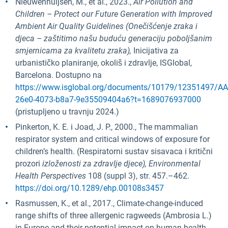
Nieuwenhuijsen, M., et al., 2023.,
Air Pollution and
Children – Protect our Future Generation with Improved
Ambient Air Quality Guidelines (Onečišćenje zraka i
djeca – zaštitimo našu buduću generaciju poboljšanim
smjernicama za kvalitetu zraka),
Inicijativa za
urbanističko planiranje, okoliš i zdravlje, ISGlobal,
Barcelona. Dostupno na
https://www.isglobal.org/documents/10179/12351497/AAQ
26e0-4073-b8a7-9e35509404a6?t=1689076937000
(pristupljeno u travnju 2024.)
Pinkerton, K. E. i Joad, J. P., 2000., The mammalian
respirator system and critical windows of exposure for
children’s health. (Respiratorni sustav sisavaca i kritični
prozori
izloženosti za zdravlje djece), Environmental
Health Perspectives
108 (suppl 3), str. 457.–462.
https://doi.org/10.1289/ehp.00108s3457
Rasmussen, K., et al., 2017., Climate-change-induced
range shifts of three allergenic ragweeds (Ambrosia L.)
in Europe and their potential impact on human health