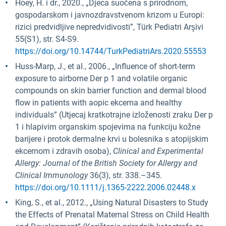
Hoey, H. i dr., 2020., „Djeca suočena s prirodnom,
gospodarskom i javnozdravstvenom krizom u Europi:
rizici predvidljive nepredvidivosti”, Türk Pediatri Arşivi
55(S1), str. S4-S9.
https://doi.org/10.14744/TurkPediatriArs.2020.55553
Huss-Marp, J., et al., 2006., „Influence of short-term
exposure to airborne Der p 1 and volatile organic
compounds on skin barrier function and dermal blood
flow in patients with aopic ekcema and healthy
individuals” (Utjecaj kratkotrajne izloženosti zraku Der p
1 i hlapivim organskim spojevima na funkciju kožne
barijere i protok dermalne krvi u bolesnika s atopijskim
ekcemom i zdravih osoba),
Clinical and Experimental
Allergy: Journal of the British Society for Allergy and
Clinical Immunology
36(3), str. 338.–345.
https://doi.org/10.1111/j.1365-2222.2006.02448.x
King, S., et al., 2012., „Using Natural Disasters to Study
the Effects of Prenatal Maternal Stress on Child Health