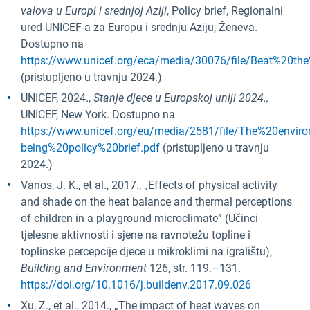
valova u Europi i srednjoj Aziji
, Policy brief, Regionalni
ured UNICEF-a za Europu i srednju Aziju, Ženeva.
Dostupno na
https://www.unicef.org/eca/media/30076/file/Beat%20th
(pristupljeno u travnju 2024.)
UNICEF, 2024.,
Stanje djece u Europskoj uniji 2024.,
UNICEF, New York. Dostupno na
https://www.unicef.org/eu/media/2581/file/The%20envi
being%20policy%20brief.pdf
(pristupljeno u travnju
2024.)
Vanos, J. K., et al., 2017., „Effects of physical activity
and shade on the heat balance and thermal perceptions
of children in a playground microclimate” (Učinci
tjelesne aktivnosti i sjene na ravnotežu topline i
toplinske percepcije djece u mikroklimi na igralištu),
Building and Environment
126, str. 119.–131.
https://doi.org/10.1016/j.buildenv.2017.09.026
Xu, Z., et al., 2014., „The impact of heat waves on