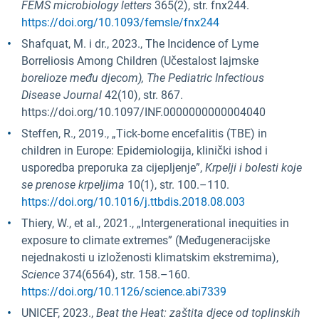
FEMS microbiology letters
365(2), str. fnx244.
https://doi.org/10.1093/femsle/fnx244
Shafquat, M. i dr., 2023., The Incidence of Lyme
Borreliosis Among Children (Učestalost lajmske
borelioze među djecom), The Pediatric Infectious
Disease Journal
42(10), str. 867.
https://doi.org/10.1097/INF.0000000000004040
Steffen, R., 2019., „Tick-borne encefalitis (TBE) in
children in Europe: Epidemiologija, klinički ishod i
usporedba preporuka za cijepljenje”,
Krpelji i bolesti koje
se prenose krpeljima
10(1), str. 100.–110.
https://doi.org/10.1016/j.ttbdis.2018.08.003
Thiery, W., et al., 2021., „Intergenerational inequities in
exposure to climate extremes” (Međugeneracijske
nejednakosti u izloženosti klimatskim ekstremima),
Science
374(6564), str. 158.–160.
https://doi.org/10.1126/science.abi7339
UNICEF, 2023.,
Beat the Heat: zaštita djece od toplinskih