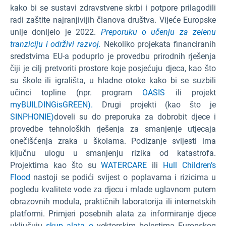
kako bi se sustavi zdravstvene skrbi i potpore prilagodili
radi zaštite najranjivijih članova društva. Vijeće Europske
unije donijelo je 2022.
Preporuku o učenju za zelenu
tranziciju i održivi razvoj.
Nekoliko projekata financiranih
sredstvima EU-a poduprlo je provedbu prirodnih rješenja
čiji je cilj pretvoriti prostore koje posjećuju djeca, kao što
su škole ili igrališta, u hladne otoke kako bi se suzbili
učinci topline (npr. program
OASIS
ili projekt
myBUILDINGisGREEN).
Drugi projekti (kao što je
SINPHONIE)
doveli su do preporuka za dobrobit djece i
provedbe tehnoloških rješenja za smanjenje utjecaja
onečišćenja zraka u školama. Podizanje svijesti ima
ključnu ulogu u smanjenju rizika od katastrofa.
Projektima kao što su
WATERCARE
ili
Hull Children’s
Flood
nastoji se podići svijest o poplavama i rizicima u
pogledu kvalitete vode za djecu i mlade uglavnom putem
obrazovnih modula, praktičnih laboratorija ili internetskih
platformi. Primjeri posebnih alata za informiranje djece
uključuju
skup alata o
vektorskim bolestima Europskog