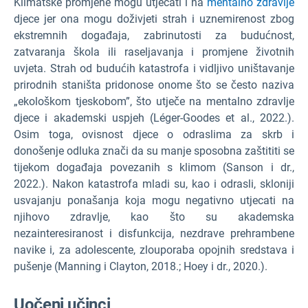
Klimatske promjene mogu utjecati i na
mentalno zdravlje
djece jer ona mogu doživjeti strah i uznemirenost zbog
ekstremnih događaja, zabrinutosti za budućnost,
zatvaranja škola ili raseljavanja i promjene životnih
uvjeta. Strah od budućih katastrofa i vidljivo uništavanje
prirodnih staništa pridonose onome što se često naziva
„ekološkom tjeskobom”, što utječe na mentalno zdravlje
djece i akademski uspjeh (Léger-Goodes et al., 2022.).
Osim toga, ovisnost djece o odraslima za skrb i
donošenje odluka znači da su manje sposobna zaštititi se
tijekom događaja povezanih s klimom (Sanson i dr.,
2022.). Nakon katastrofa mladi su, kao i odrasli, skloniji
usvajanju ponašanja koja mogu negativno utjecati na
njihovo zdravlje, kao što su akademska
nezainteresiranost i disfunkcija, nezdrave prehrambene
navike i, za adolescente, zlouporaba opojnih sredstava i
pušenje (Manning i Clayton, 2018.; Hoey i dr., 2020.).
Uočeni učinci