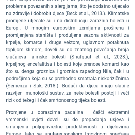
problema povezanih s alergijama, što je dodatno utjecalo
na zdravlje i dobrobit djece (Beck et al., 2013.). Klimatske
promjene utjecale su i na distribuciju zaraznih bolesti u
Europi. U mnogim europskim zemljama proširena i
promijenjena staništa i produljena sezona aktivnosti za
krpelje, komarce i druge vektore, uglavnom potaknuta
toplijom klimom, doveli su do znatnog povećanja broja
slučajeva lajmske bolesti (Shafquat et al., 2023.),
krpeljnog encefalitisa i bolesti koje prenose komarci kao
što su denga groznica i groznica zapadnog Nila, čak i u
područjima koja su se prethodno smatrala niskorizičnima
(Semenza i Suk, 2018.). Budući da djeca imaju slabije
razvijen imunološki sustav, za neke bolesti postoji i veći
rizik od težeg ili čak smrtonosnog tijeka bolesti.
Promjene u obrascima padalina i češći ekstremni
vremenski uvjeti doveli su do propadanja usjeva i
smanjenja poljoprivredne produktivnosti u dijelovima
Europe. Iako se unutareuropskom trgovinom sprečava