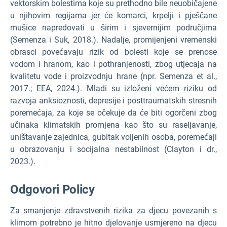
vektorskim bolestima koje su prethodno bile neuobičajene
u njihovim regijama jer će komarci, krpelji i pješčane
mušice napredovati u širim i sjevernijim područjima
(Semenza i Suk, 2018.). Nadalje, promijenjeni vremenski
obrasci povećavaju rizik od bolesti koje se prenose
vodom i hranom, kao i pothranjenosti, zbog utjecaja na
kvalitetu vode i proizvodnju hrane (npr. Semenza et al.,
2017.; EEA, 2024.). Mladi su izloženi većem riziku od
razvoja anksioznosti, depresije i posttraumatskih stresnih
poremećaja, za koje se očekuje da će biti ogorčeni zbog
učinaka klimatskih promjena kao što su raseljavanje,
uništavanje zajednica, gubitak voljenih osoba, poremećaji
u obrazovanju i socijalna nestabilnost (Clayton i dr.,
2023.).
Odgovori P
olicy
Za smanjenje zdravstvenih rizika za djecu povezanih s
klimom potrebno je hitno djelovanje usmjereno na djecu