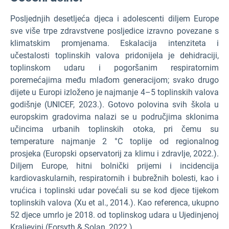
Posljednjih desetljeća djeca i adolescenti diljem Europe
sve više trpe zdravstvene posljedice izravno povezane s
klimatskim promjenama. Eskalacija intenziteta i
učestalosti toplinskih valova pridonijela je dehidraciji,
toplinskom udaru i pogoršanim respiratornim
poremećajima među mlađom generacijom; svako drugo
dijete u Europi izloženo je najmanje 4–5 toplinskih valova
godišnje (UNICEF, 2023.). Gotovo polovina svih škola u
europskim gradovima nalazi se u područjima sklonima
učincima urbanih toplinskih otoka, pri čemu su
temperature najmanje 2 °C toplije od regionalnog
prosjeka (Europski opservatorij za klimu i zdravlje, 2022.).
Diljem Europe, hitni bolnički prijemi i incidencija
kardiovaskularnih, respiratornih i bubrežnih bolesti, kao i
vrućica i toplinski udar povećali su se kod djece tijekom
toplinskih valova (Xu et al., 2014.). Kao referenca, ukupno
52 djece umrlo je 2018. od toplinskog udara u Ujedinjenoj
Kraljevini (Forsyth & Solan, 2022.).