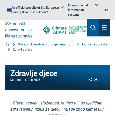
Environmental
An official website of the European
information
HR
Union | How do you know?
systems
Dokazi o klimatskim promjenama i zdravlju
Učinci na zdravlje
Zdravlje djece
Zdravlje djece
Share
Download
Modified
16 Dec 2025
Glavni aspekti izloženosti, ranjivosti i posljedičnih
zdravstvenih rizika za djecu i mlade zbog klimatskih