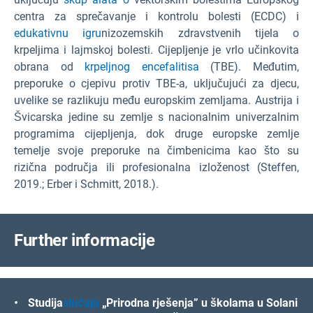
centra za sprečavanje i kontrolu bolesti (ECDC) i
edukativnu igru
nizozemskih zdravstvenih tijela o
krpeljima i lajmskoj bolesti. Cijepljenje je vrlo učinkovita
obrana od
krpeljnog encefalitisa
(TBE). Međutim,
preporuke o cjepivu protiv TBE-a, uključujući za djecu,
uvelike se razlikuju među europskim zemljama. Austrija i
Švicarska jedine su zemlje s nacionalnim univerzalnim
programima cijepljenja, dok druge europske zemlje
temelje svoje preporuke na čimbenicima kao što su
rizična područja ili profesionalna izloženost (Steffen,
2019.; Erber i Schmitt, 2018.).
F
urther informacije
Studija
slučaja
„Prirodna rješenja” u školama u Solani