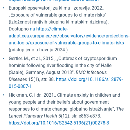
Europski opservatorij za klimu i zdravlje, 2022.,
„Exposure of vulnerable groups to climate risks”
(Izloženost ranjivih skupina klimatskim rizicima).
Dostupno
na https://climate-
adapt.eea.europa.eu/en/observatory/evidence/projections-
and-tools/exposure-of-vulnerable-groups-to-climate-risks
(pristupljeno u travnju 2024.)
Gertler, M., et al., 2015., „Outbreak of cryptosporidium
hominis following river flooding in the city of Halle
(Saale), Germany, August 2013”,
BMC Infectious
Diseases
15(1), str. 88.
https://doi.org/10.1186/s12879-
015-0807-1
Hickman, C. i dr., 2021., Climate anxiety in children and
young people and their beliefs about government
responses to climate change: globalno istraživanje”,
The
Lancet Planetary Health
5(12), str. e863-e873.
https://doi.org/10.1016/S2542-5196(21)00278-3