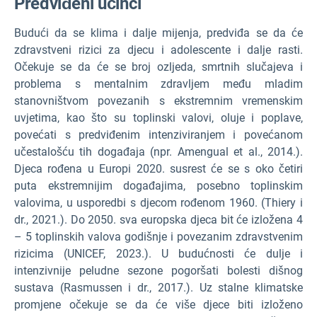
Predviđeni učinci
Budući da se klima i dalje mijenja, predviđa se da će
zdravstveni rizici za djecu i adolescente i dalje rasti.
Očekuje se da će se broj ozljeda, smrtnih slučajeva i
problema s mentalnim zdravljem među mladim
stanovništvom povezanih s ekstremnim vremenskim
uvjetima, kao što su toplinski valovi, oluje i poplave,
povećati s predviđenim intenziviranjem i povećanom
učestalošću tih događaja (npr. Amengual et al., 2014.).
Djeca rođena u Europi 2020. susrest će se s oko četiri
puta ekstremnijim događajima, posebno toplinskim
valovima, u usporedbi s djecom rođenom 1960. (Thiery i
dr., 2021.). Do 2050. sva europska djeca bit će izložena 4
– 5 toplinskih valova godišnje i povezanim zdravstvenim
rizicima (UNICEF, 2023.). U budućnosti će dulje i
intenzivnije peludne sezone pogoršati bolesti dišnog
sustava (Rasmussen i dr., 2017.). Uz stalne klimatske
promjene očekuje se da će više djece biti izloženo