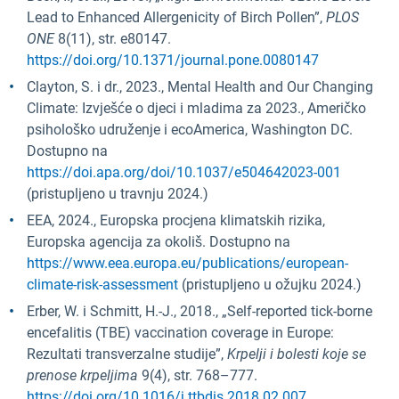
Lead to Enhanced Allergenicity of Birch Pollen”,
PLOS
ONE
8(11), str. e80147.
https://doi.org/10.1371/journal.pone.0080147
Clayton, S. i dr., 2023., Mental Health and Our Changing
Climate: Izvješće o djeci i mladima za 2023., Američko
psihološko udruženje i ecoAmerica, Washington DC.
Dostupno na
https://doi.apa.org/doi/10.1037/e504642023-001
(pristupljeno u travnju 2024.)
EEA, 2024., Europska procjena klimatskih rizika,
Europska agencija za okoliš. Dostupno na
https://www.eea.europa.eu/publications/european-
climate-risk-assessment
(pristupljeno u ožujku 2024.)
Erber, W. i Schmitt, H.-J., 2018., „Self-reported tick-borne
encefalitis (TBE) vaccination coverage in Europe:
Rezultati transverzalne studije”,
Krpelji i bolesti koje se
prenose krpeljima
9(4), str. 768–777.
https://doi.org/10.1016/j.ttbdis.2018.02.007