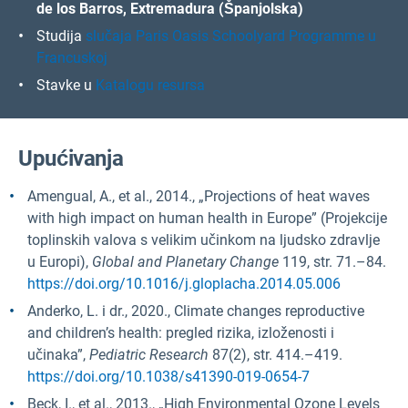
de los Barros, Extremadura (Španjolska)
Studija
slučaja Paris Oasis Schoolyard Programme u
Francuskoj
Stavke u
Katalogu resursa
Upućivanja
Amengual, A., et al., 2014., „Projections of heat waves
with high impact on human health in Europe” (Projekcije
toplinskih valova s velikim učinkom na ljudsko zdravlje
u Europi),
Global and Planetary Change
119, str. 71.–84.
https://doi.org/10.1016/j.gloplacha.2014.05.006
Anderko, L. i dr., 2020., Climate changes reproductive
and children’s health: pregled rizika, izloženosti i
učinaka”,
Pediatric Research
87(2), str. 414.–419.
https://doi.org/10.1038/s41390-019-0654-7
Beck, I., et al., 2013., „High Environmental Ozone Levels