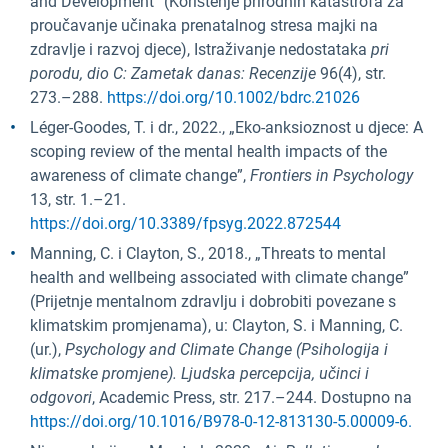
and Development” (Korištenje prirodnih katastrofa za
proučavanje učinaka prenatalnog stresa majki na
zdravlje i razvoj djece), Istraživanje nedostataka
pri
porodu, dio C: Zametak danas: Recenzije
96(4), str.
273.–288.
https://doi.org/10.1002/bdrc.21026
Léger-Goodes, T. i dr., 2022., „Eko-anksioznost u djece: A
scoping review of the mental health impacts of the
awareness of climate change”,
Frontiers in Psychology
13, str. 1.–21.
https://doi.org/10.3389/fpsyg.2022.872544
Manning, C. i Clayton, S., 2018., „Threats to mental
health and wellbeing associated with climate change”
(Prijetnje mentalnom zdravlju i dobrobiti povezane s
klimatskim promjenama), u: Clayton, S. i Manning, C.
(ur.),
Psychology and Climate Change (Psihologija i
klimatske promjene). Ljudska percepcija, učinci i
odgovori
, Academic Press, str. 217.–244. Dostupno na
https://doi.org/10.1016/B978-0-12-813130-5.00009-6.