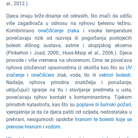
al., 2012.).
Djeca imaju brže disanje od odraslih, što znači da udišu
više zagađivača u odnosu na njihovu tjelesnu težinu.
Kombinirano
onečišćenje zraka
i visoke temperature
povećavaju rizik od razvoja ili pogoršanja postojećih
bolesti dišnog sustava, astme i atopijskog ekcema
(Pinkerton i Joad, 2000.; Huss-Marp et al., 2006.). Djeca
provode i više vremena na otvorenom, čime se povećava
njihova izloženost opasnostima iz okoliša kao što su
UV
zračenje
i
onečišćeni
zrak, voda, tlo ili
vektori bolesti
.
Nadalje, njihova prirodna znatiželja i ponašanje,
uključujući igranje na tlu i stavljanje predmeta u usta,
povećavaju njihov kontakt s kontaminantima. Tijekom
prirodnih katastrofa, kao što su
poplave ili
šumski požari
,
vjerojatnije je da će djeca patiti od ozljeda, nedostataka u
prehrani, nesigurnosti opskrbe
hranom te bolesti koje se
prenose hranom i vodom
.