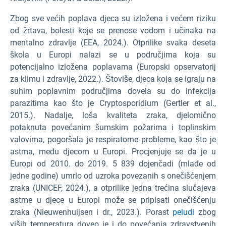
Zbog sve većih poplava djeca su izložena i većem riziku
od žrtava, bolesti koje se prenose vodom i učinaka na
mentalno zdravlje (EEA, 2024.). Otprilike svaka deseta
škola u Europi nalazi se u područjima koja su
potencijalno izložena poplavama (Europski opservatorij
za klimu i zdravlje, 2022.). Štoviše, djeca koja se igraju na
suhim poplavnim područjima dovela su do infekcija
parazitima kao što je Cryptosporidium (Gertler et al.,
2015.). Nadalje, loša kvaliteta zraka, djelomično
potaknuta povećanim šumskim požarima i toplinskim
valovima, pogoršala je respiratorne probleme, kao što je
astma, među djecom u Europi. Procjenjuje se da je u
Europi od 2010. do 2019. 5 839 dojenčadi (mlađe od
jedne godine) umrlo od uzroka povezanih s onečišćenjem
zraka (UNICEF, 2024.), a otprilike jedna trećina slučajeva
astme u djece u Europi može se pripisati onečišćenju
zraka (Nieuwenhuijsen i dr., 2023.). Porast
peludi
zbog
viših temperatura doveo je i do povećanja zdravstvenih