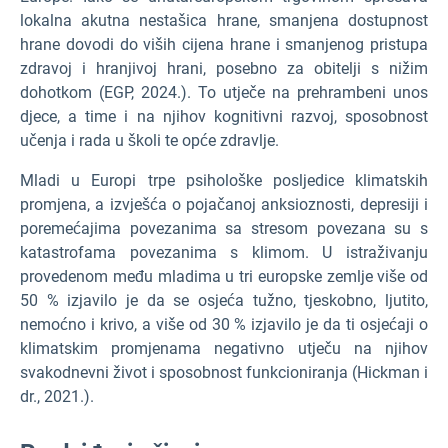
lokalna akutna nestašica hrane, smanjena dostupnost
hrane dovodi do viših cijena hrane i smanjenog pristupa
zdravoj i hranjivoj hrani, posebno za obitelji s nižim
dohotkom (EGP, 2024.). To utječe na prehrambeni unos
djece, a time i na njihov kognitivni razvoj, sposobnost
učenja i rada u školi te opće zdravlje.
Mladi u Europi trpe psihološke posljedice klimatskih
promjena, a izvješća o pojačanoj anksioznosti, depresiji i
poremećajima povezanima sa stresom povezana su s
katastrofama povezanima s klimom. U istraživanju
provedenom među mladima u tri europske zemlje više od
50 % izjavilo je da se osjeća tužno, tjeskobno, ljutito,
nemoćno i krivo, a više od 30 % izjavilo je da ti osjećaji o
klimatskim promjenama negativno utječu na njihov
svakodnevni život i sposobnost funkcioniranja (Hickman i
dr., 2021.).