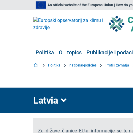
An official website of the European Union | How do y
Politika
O
topics
Publikacije i podaci
Politika
national-policies
Profili zemalja
Latvia
Za države članice EU-a informacije se teme