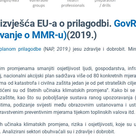
 izvješća EU-a o prilagodbi.
Gov
vanje
o MMR-u)
(2019.)
planom prilagodbe
(NAP,
2019.)
jesu zdravlje i dobrobit. Mi
kim promjenama smanjiti osjetljivost ljudi, gospodarstva, inf
j, nacionalni akcijski plan sadržava više od 80 konkretnih mjera 
ma od katastrofa i civilna zaštita jedan je od pet strateških cilje
ićeni su od štetnih učinaka klimatskih promjena”. Kako bi se 
lne zaštite, kao što su poboljšanje sustava ranog upozoravan
estima, podizanje svijesti među obrazovnim ustanovama i ust
zdravstvenim preventivnim mjerama tijekom toplinskih valova itd.
učinaka klimatskih promjena, rizika i osjetljivosti, koje su uk
 Analizirani sektori obuhvaćali su i zdravlje i dobrobit.