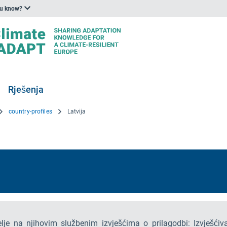
ou know?
Rješenja
country-profiles
Latvija
lje na njihovim službenim izvješćima o prilagodbi: Izvješćiv