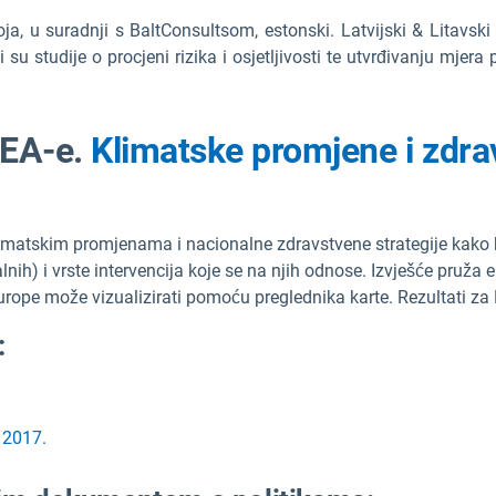
ja, u suradnji s BaltConsultsom, estonski. Latvijski & Litavski 
su studije o procjeni rizika i osjetljivosti te utvrđivanju mjera 
EEA-e.
Klimatske promjene i zdrav
limatskim promjenama i nacionalne zdravstvene strategije kako b
alnih) i vrste intervencija koje se na njih odnose. Izvješće pruž
Europe može vizualizirati pomoću preglednika karte. Rezultati za 
:
–2017.