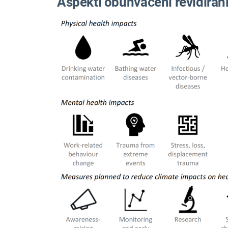
Aspekti obuhvaćeni revidira