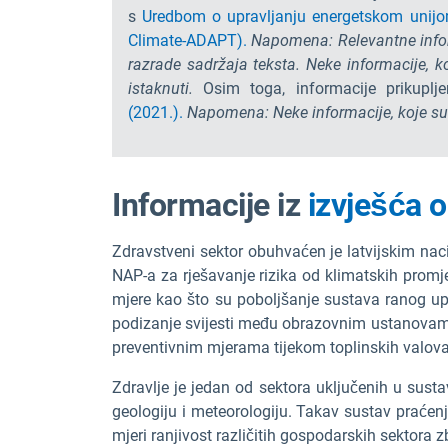
s
Uredbom o upravljanju energetskom unijo
Climate-ADAPT).
Napomena: Relevantne inform
razrade sadržaja teksta. Neke informacije, k
istaknuti.
Osim toga, informacije prikuplj
(2021.).
Napomena: Neke informacije, koje su v
Informacije iz
izvješća o
Zdravstveni sektor obuhvaćen je latvijskim na
NAP-a za rješavanje rizika od klimatskih promjen
mjere kao što su poboljšanje sustava ranog up
podizanje svijesti među obrazovnim ustanovama 
preventivnim mjerama tijekom toplinskih valova 
Zdravlje je jedan od sektora uključenih u susta
geologiju i meteorologiju. Takav sustav praćenja
mjeri ranjivost različitih gospodarskih sektora 