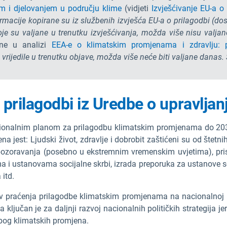
m i djelovanjem u području klime
(vidjeti
Izvješćivanje EU-a o 
acije kopirane su iz službenih izvješća EU-a o prilagodbi (dos
oje su valjane u trenutku izvješćivanja, možda više nisu valja
ene u analizi
EEA-e o klimatskim promjenama i zdravlju: pr
rijedile u trenutku objave, možda više neće biti valjane danas. 
 prilagodbi iz Uredbe o upravljan
cionalnim planom za prilagodbu klimatskim promjenama do 2030.
a jest: Ljudski život, zdravlje i dobrobit zaštićeni su od štetni
ozoravanja (posebno u ekstremnim vremenskim uvjetima), prist
i ustanovama socijalne skrbi, izrada preporuka za ustanove soc
itd.
v praćenja prilagodbe klimatskim promjenama na nacionalnoj raz
 ključan je za daljnji razvoj nacionalnih političkih strategija j
zbog klimatskih promjena.