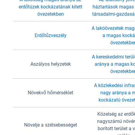
erdőtüzek kockázatának kitett
háztartások magas
övezetekben
társadalmi-gazdaság
A lakóövezetek mag
Erdőtűzveszély
a magas kocká
övezetekbe
A kereskedelmi terü
Aszályos helyzetek
aránya a magas k
övezetekbe
A közlekedési infra
Növekvő hőmérséklet
nagy aránya a 
kockázatú öveze
Közelség az erdő
nagyszámú növén
Növelje a szélsebességet
borított terület a