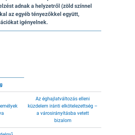
lzést adnak a helyzetről (zöld színnel
kkal az egyéb tényezőkkel együtt,
ációkat igényelnek.
g
Az éghajlatváltozás elleni
személyek
küzdelem iránti elkötelezettség –
ya
a városirányításba vetett
bizalom
edelmű