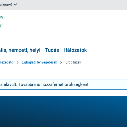
ou know?
is, nemzeti, helyi
Tudás
Hálózatok
pnézegető
Éghajlati fenyegetések
Erdőtüzek
ma elavult. Továbbra is hozzáférhet örökségként.