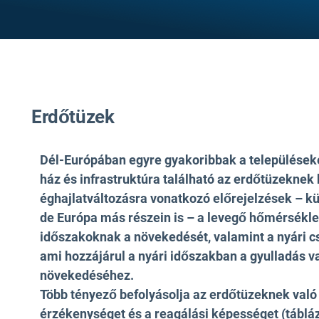
Erdőtüzek
Dél-Európában egyre gyakoribbak a településeke
ház és infrastruktúra található az erdőtüzeknek 
éghajlatváltozásra vonatkozó előrejelzések – k
de Európa más részein is – a levegő hőmérsékl
időszakoknak a növekedését, valamint a nyári 
ami hozzájárul a nyári időszakban a gyulladás 
növekedéséhez.
Több tényező befolyásolja az erdőtüzeknek való 
érzékenységet és a reagálási képességet (táblá