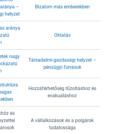
 aránya –
Bizalom más emberekben
i helyzet
as aránya
zatú
Oktatás
n
letek nagy
Társadalmi-gazdasági helyzet –
ockázatú
pénzügyi források
n
struktúra
Hozzáférhetőség tűzoltáshoz és
magas
evakuáláshoz
tekben
khöz és
yzettel
A vállalkozások és a polgárok
 városok
tudatossága