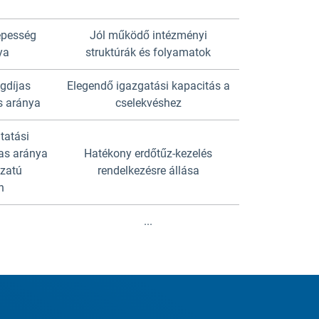
épesség
Jól működő intézményi
ya
struktúrák és folyamatok
gdíjas
Elegendő igazgatási kapacitás a
s aránya
cselekvéshez
tatási
as aránya
Hatékony erdőtűz-kezelés
zatú
rendelkezésre állása
n
...