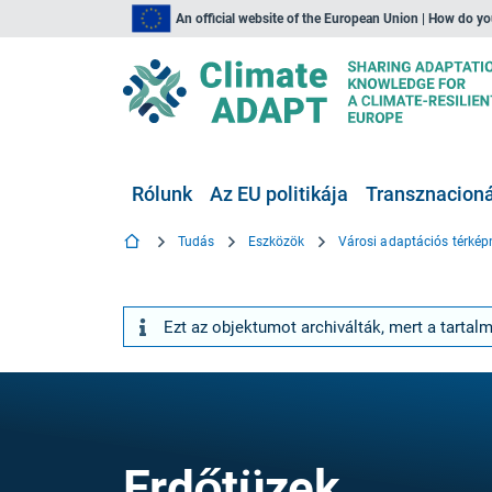
An official website of the European Union | How do y
Rólunk
Az EU politikája
Transznacionál
Tudás
Eszközök
Városi adaptációs térké
Ezt az objektumot archiválták, mert a tartal
Erdőtüzek