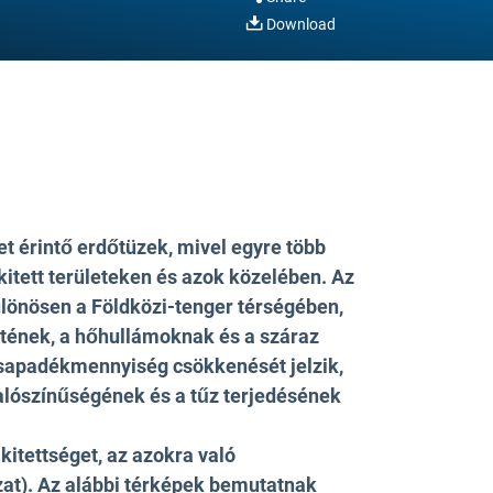
Download
t érintő erdőtüzek, mivel egyre több
kitett területeken és azok közelében. Az
ülönösen a Földközi-tenger térségében,
etének, a hőhullámoknak és a száraz
csapadékmennyiség csökkenését jelzik,
valószínűségének és a tűz terjedésének
kitettséget, az azokra való
zat). Az alábbi térképek bemutatnak