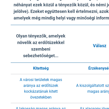
néhányat ezek közül a tényezők közül, és némi je
jelölve). Ezeket együttesen kell értelmezni, azo
amelyek még mindig helyi vagy minőségi inform
Olyan tényezők, amelyek
növelik az erdőtüzekkel
Válasz
szembeni
sebezhetőséget
...
Kitettség
Érzékenysé
A városi területek magas
aránya az erdőtüzek
A kiszolgáltatott 
kockázatának kitett
magas arán
övezetekben
A lakosság magas aránya az
Az alacsony jöv