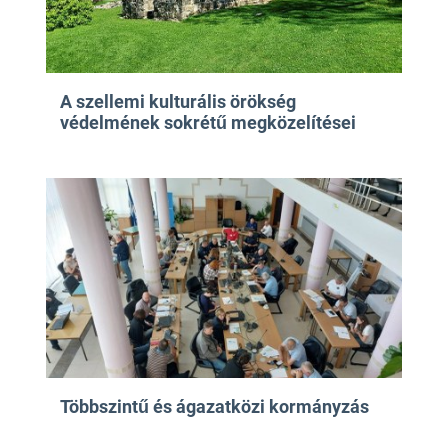
A szellemi kulturális örökség
védelmének sokrétű megközelítései
Többszintű és ágazatközi kormányzás