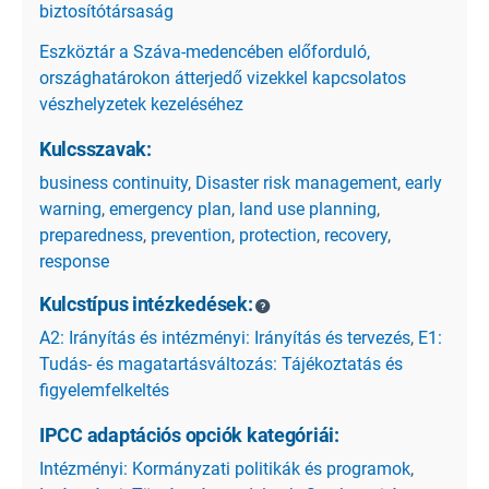
biztosítótársaság
Eszköztár a Száva-medencében előforduló,
országhatárokon átterjedő vizekkel kapcsolatos
vészhelyzetek kezeléséhez
Kulcsszavak:
business continuity
,
Disaster risk management
,
early
warning
,
emergency plan
,
land use planning
,
preparedness
,
prevention
,
protection
,
recovery
,
response
Kulcstípus intézkedések:
A2: Irányítás és intézményi: Irányítás és tervezés
,
E1:
Tudás- és magatartásváltozás: Tájékoztatás és
figyelemfelkeltés
IPCC adaptációs opciók kategóriái:
Intézményi: Kormányzati politikák és programok
,