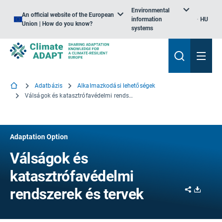
Environmental
An official website of the European
information
HU
Union | How do you know?
systems
Adatbázis
Alkalmazkodási lehetőségek
Válságok és katasztrófavédelmi rendszerek és tervek
Adaptation Option
Válságok és
katasztrófavédelmi
Share
Downl
rendszerek és tervek