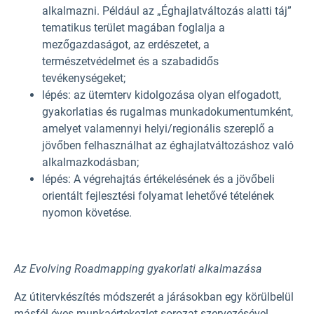
alkalmazni. Például az „Éghajlatváltozás alatti táj”
tematikus terület magában foglalja a
mezőgazdaságot, az erdészetet, a
természetvédelmet és a szabadidős
tevékenységeket;
lépés: az ütemterv kidolgozása olyan elfogadott,
gyakorlatias és rugalmas munkadokumentumként,
amelyet valamennyi helyi/regionális szereplő a
jövőben felhasználhat az éghajlatváltozáshoz való
alkalmazkodásban;
lépés: A végrehajtás értékelésének és a jövőbeli
orientált fejlesztési folyamat lehetővé tételének
nyomon követése.
Az Evolving Roadmapping gyakorlati alkalmazása
Az útitervkészítés módszerét a járásokban egy körülbelül
másfél éves munkaértekezlet-sorozat szervezésével