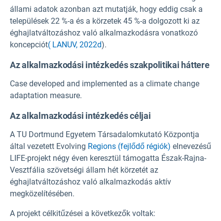
állami adatok azonban azt mutatják, hogy eddig csak a
települések 22 %-a és a körzetek 45 %-a dolgozott ki az
éghajlatváltozáshoz való alkalmazkodásra vonatkozó
koncepciót
( LANUV, 2022d
).
Az alkalmazkodási intézkedés szakpolitikai háttere
Case developed and implemented as a climate change
adaptation measure.
Az alkalmazkodási intézkedés céljai
A TU Dortmund Egyetem Társadalomkutató Központja
által vezetett Evolving
Regions (fejlődő régiók)
elnevezésű
LIFE-projekt négy éven keresztül támogatta Észak-Rajna-
Vesztfália szövetségi állam hét körzetét az
éghajlatváltozáshoz való alkalmazkodás aktív
megközelítésében.
A projekt célkitűzései a következők voltak: