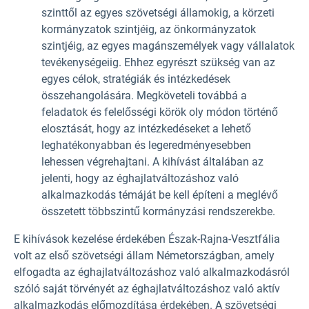
szinttől az egyes szövetségi államokig, a körzeti
kormányzatok szintjéig, az önkormányzatok
szintjéig, az egyes magánszemélyek vagy vállalatok
tevékenységeiig. Ehhez egyrészt szükség van az
egyes célok, stratégiák és intézkedések
összehangolására. Megköveteli továbbá a
feladatok és felelősségi körök oly módon történő
elosztását, hogy az intézkedéseket a lehető
leghatékonyabban és legeredményesebben
lehessen végrehajtani. A kihívást általában az
jelenti, hogy az éghajlatváltozáshoz való
alkalmazkodás témáját be kell építeni a meglévő
összetett többszintű kormányzási rendszerekbe.
E kihívások kezelése érdekében Észak-Rajna-Vesztfália
volt az első szövetségi állam Németországban, amely
elfogadta az éghajlatváltozáshoz való alkalmazkodásról
szóló saját törvényét az éghajlatváltozáshoz való aktív
alkalmazkodás előmozdítása érdekében. A szövetségi