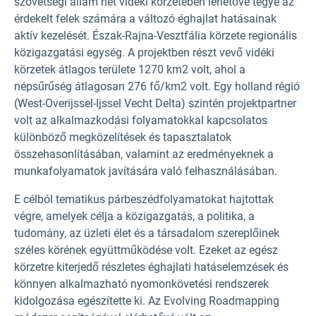
szövetségi állam hét vidéki körzetében lehetővé tegye az
érdekelt felek számára a változó éghajlat hatásainak
aktív kezelését. Észak-Rajna-Vesztfália körzete regionális
közigazgatási egység. A projektben részt vevő vidéki
körzetek átlagos területe 1270 km2 volt, ahol a
népsűrűség átlagosan 276 fő/km2 volt. Egy holland régió
(West-Overijssel-Ijssel Vecht Delta) szintén projektpartner
volt az alkalmazkodási folyamatokkal kapcsolatos
különböző megközelítések és tapasztalatok
összehasonlításában, valamint az eredményeknek a
munkafolyamatok javítására való felhasználásában.
E célból tematikus párbeszédfolyamatokat hajtottak
végre, amelyek célja a közigazgatás, a politika, a
tudomány, az üzleti élet és a társadalom szereplőinek
széles körének együttműködése volt. Ezeket az egész
körzetre kiterjedő részletes éghajlati hatáselemzések és
könnyen alkalmazható nyomonkövetési rendszerek
kidolgozása egészítette ki. Az Evolving Roadmapping