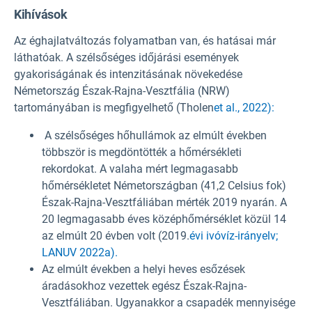
Kihívások
Az éghajlatváltozás folyamatban van, és hatásai már
láthatóak. A szélsőséges időjárási események
gyakoriságának és intenzitásának növekedése
Németország Észak-Rajna-Vesztfália (NRW)
tartományában is megfigyelhető (Tholen
et al., 2022):
A szélsőséges hőhullámok az elmúlt években
többször is megdöntötték a hőmérsékleti
rekordokat. A valaha mért legmagasabb
hőmérsékletet Németországban (41,2 Celsius fok)
Észak-Rajna-Vesztfáliában mérték 2019 nyarán. A
20 legmagasabb éves középhőmérséklet közül 14
az elmúlt 20 évben volt (2019.
évi ivóvíz-irányelv;
LANUV 2022a).
Az elmúlt években a helyi heves esőzések
áradásokhoz vezettek egész Észak-Rajna-
Vesztfáliában. Ugyanakkor a csapadék mennyisége