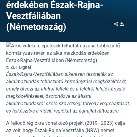
érdekében Észak-Rajna-
Vesztfáliában
Share
Downl
(Németország)
© ZDF Digital
Észak-Rajna-Vesztfáliában sikeresen tesztelték az
alkalmazkodás többszintű kormányzási megközelítését,
amely ötvözi az alulról felfelé és a felülről lefelé irányuló
megközelítéseket, ösztönözve az állami
alkalmazkodásról szóló szövetségi törvény végrehajtását,
és felkészítve a vidéki régiókat az éghajlatváltozásra
A fejlődő régiókra vonatkozó projekt (2019–2023) célja
az volt, hogy Észak-Rajna-Vesztfália (NRW) német