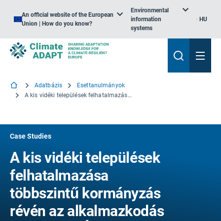
Environmental
An official website of the European
information
HU
Union | How do you know?
systems
Adatbázis
Esettanulmányok
A kis vidéki települések felhatalmazása többszintű kormányzás révén az alkalmazkodás érdekében Észak-Rajna-Vesztfáliában (Németország)
Case Studies
A kis vidéki települések
felhatalmazása
többszintű kormányzás
révén az alkalmazkodás