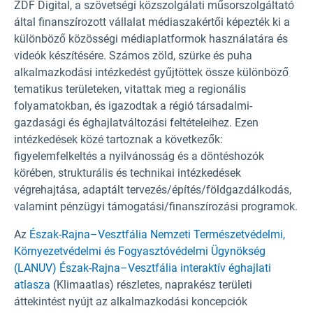
ZDF Digital, a szövetségi közszolgálati műsorszolgáltató
által finanszírozott vállalat médiaszakértői képezték ki a
különböző közösségi médiaplatformok használatára és
videók készítésére. Számos zöld, szürke és puha
alkalmazkodási intézkedést gyűjtöttek össze különböző
tematikus területeken, vitattak meg a regionális
folyamatokban, és igazodtak a régió társadalmi-
gazdasági és éghajlatváltozási feltételeihez. Ezen
intézkedések közé tartoznak a következők:
figyelemfelkeltés a nyilvánosság és a döntéshozók
körében, strukturális és technikai intézkedések
végrehajtása, adaptált tervezés/építés/földgazdálkodás,
valamint pénzügyi támogatási/finanszírozási programok.
Az
Észak-Rajna–Vesztfália Nemzeti Természetvédelmi,
Környezetvédelmi és Fogyasztóvédelmi Ügynökség
(
LANUV) Észak-Rajna–Vesztfália interaktív éghajlati
atlasza
(Klimaatlas) részletes, naprakész területi
áttekintést nyújt az alkalmazkodási koncepciók