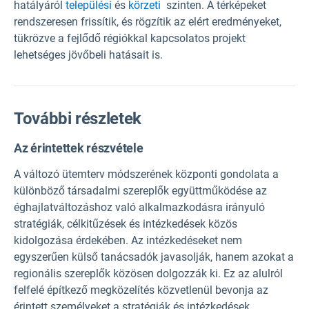
hatályáról
települési
és
körzeti
szinten. A térképeket
rendszeresen frissítik, és rögzítik az elért eredményeket,
tükrözve a fejlődő régiókkal kapcsolatos projekt
lehetséges jövőbeli hatásait is.
További részletek
Az érintettek részvétele
A változó ütemterv módszerének központi gondolata a
különböző társadalmi szereplők együttműködése az
éghajlatváltozáshoz való alkalmazkodásra irányuló
stratégiák, célkitűzések és intézkedések közös
kidolgozása érdekében. Az intézkedéseket nem
egyszerűen külső tanácsadók javasolják, hanem azokat a
regionális szereplők közösen dolgozzák ki. Ez az alulról
felfelé építkező megközelítés közvetlenül bevonja az
érintett személyeket a stratégiák és intézkedések