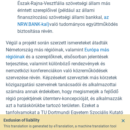
Észak-Rajna-Vesztfália szövetségi állam más
érintett szereplőivel (például az állami
finanszírozású szövetségi állami bankkal,
az
NRW.
BANK-kal)
való tudományos együttműködés
biztosítása révén.
Végül a projekt során szerzett ismereteket átadták
Németország más régióinak, valamint
Európa más
régióinak
és a szereplőknek, elsősorban jelentések
terjesztése, valamint különböző rendezvények és
nemzetközi konferenciákon való közreműködések
szervezése révén. Képzéseket szerveztek más körzetek
közigazgatási szerveinek tanácsadói és alkalmazottai
számára annak érdekében, hogy megismerjék a fejlődő
régió projektjének ütemterv-koncepcióját, és alkalmazzák
azt a hatáskörükbe tartozó területen. Ezeket a
tanfolyamokat a TU Dortmundi Egyetem Szociális Kutató
Központja, a difu és az Ellátási és Hulladékgazdálkodási
Exclusion of liability
Ipari Oktatási Központ (Bildungszentrum für die Ver- und
This translation is generated by eTranslation, a machine translation tool