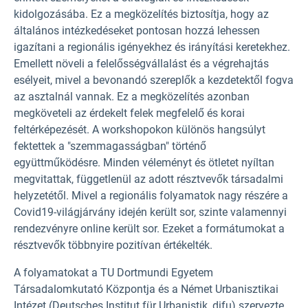
kidolgozásába. Ez a megközelítés biztosítja, hogy az
általános intézkedéseket pontosan hozzá lehessen
igazítani a regionális igényekhez és irányítási keretekhez.
Emellett növeli a felelősségvállalást és a végrehajtás
esélyeit, mivel a bevonandó szereplők a kezdetektől fogva
az asztalnál vannak. Ez a megközelítés azonban
megköveteli az érdekelt felek megfelelő és korai
feltérképezését. A workshopokon különös hangsúlyt
fektettek a "szemmagasságban" történő
együttműködésre. Minden véleményt és ötletet nyíltan
megvitattak, függetlenül az adott résztvevők társadalmi
helyzetétől. Mivel a regionális folyamatok nagy részére a
Covid19-világjárvány idején került sor, szinte valamennyi
rendezvényre online került sor. Ezeket a formátumokat a
résztvevők többnyire pozitívan értékelték.
A folyamatokat a TU Dortmundi Egyetem
Társadalomkutató Központja és a Német Urbanisztikai
Intézet (Deutsches Institut für Urbanistik, difu) szervezte