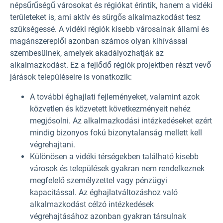
népsűrűségű városokat és régiókat érintik, hanem a vidéki
területeket is, ami aktív és sürgős alkalmazkodást tesz
szükségessé. A vidéki régiók kisebb városainak állami és
magánszereplői azonban számos olyan kihívással
szembesülnek, amelyek akadályozhatják az
alkalmazkodást. Ez a fejlődő régiók projektben részt vevő
járások településeire is vonatkozik:
A további éghajlati fejleményeket, valamint azok
közvetlen és közvetett következményeit nehéz
megjósolni. Az alkalmazkodási intézkedéseket ezért
mindig bizonyos fokú bizonytalanság mellett kell
végrehajtani.
Különösen a vidéki térségekben található kisebb
városok és települések gyakran nem rendelkeznek
megfelelő személyzettel vagy pénzügyi
kapacitással. Az éghajlatváltozáshoz való
alkalmazkodást célzó intézkedések
végrehajtásához azonban gyakran társulnak