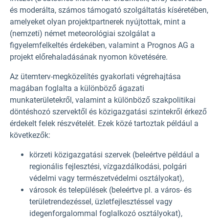
és moderálta, számos támogató szolgáltatás kíséretében,
amelyeket olyan projektpartnerek nyújtottak, mint a
(nemzeti) német meteorológiai szolgálat a
figyelemfelkeltés érdekében, valamint a Prognos AG a
projekt előrehaladásának nyomon követésére.
Az ütemterv-megközelítés gyakorlati végrehajtása
magában foglalta a különböző ágazati
munkaterületekről, valamint a különböző szakpolitikai
döntéshozó szervektől és közigazgatási szintekről érkező
érdekelt felek részvételét. Ezek közé tartoztak például a
következők:
körzeti közigazgatási szervek (beleértve például a
regionális fejlesztési, vízgazdálkodási, polgári
védelmi vagy természetvédelmi osztályokat),
városok és települések (beleértve pl. a város- és
területrendezéssel, üzletfejlesztéssel vagy
idegenforgalommal foglalkozó osztályokat),