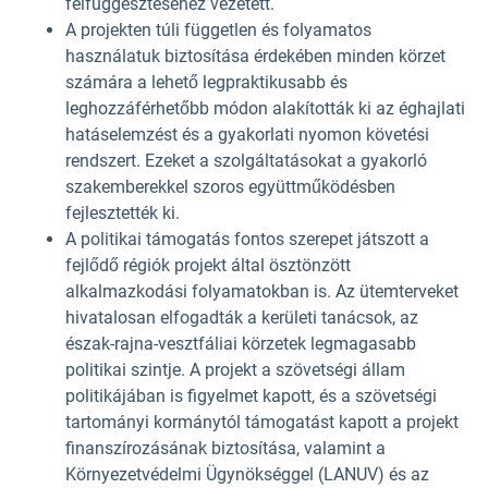
felfüggesztéséhez vezetett.
A projekten túli független és folyamatos
használatuk biztosítása érdekében minden körzet
számára a lehető legpraktikusabb és
leghozzáférhetőbb módon alakították ki az éghajlati
hatáselemzést és a gyakorlati nyomon követési
rendszert. Ezeket a szolgáltatásokat a gyakorló
szakemberekkel szoros együttműködésben
fejlesztették ki.
A politikai támogatás fontos szerepet játszott a
fejlődő régiók projekt által ösztönzött
alkalmazkodási folyamatokban is. Az ütemterveket
hivatalosan elfogadták a kerületi tanácsok, az
észak-rajna-vesztfáliai körzetek legmagasabb
politikai szintje. A projekt a szövetségi állam
politikájában is figyelmet kapott, és a szövetségi
tartományi kormánytól támogatást kapott a projekt
finanszírozásának biztosítása, valamint a
Környezetvédelmi Ügynökséggel (LANUV) és az