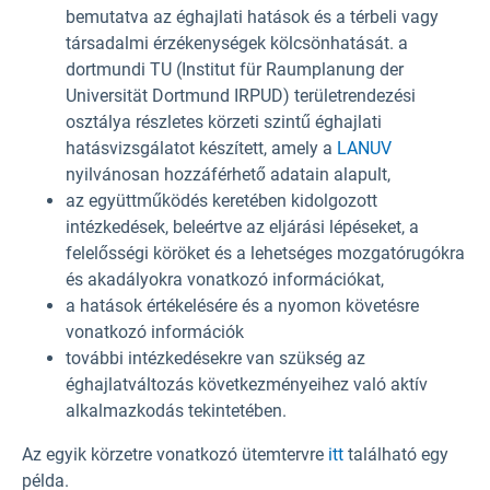
bemutatva az éghajlati hatások és a térbeli vagy
társadalmi érzékenységek kölcsönhatását. a
dortmundi TU (Institut für Raumplanung der
Universität Dortmund IRPUD) területrendezési
osztálya részletes körzeti szintű éghajlati
hatásvizsgálatot készített, amely a
LANUV
nyilvánosan hozzáférhető adatain alapult,
az együttműködés keretében kidolgozott
intézkedések, beleértve az eljárási lépéseket, a
felelősségi köröket és a lehetséges mozgatórugókra
és akadályokra vonatkozó információkat,
a hatások értékelésére és a nyomon követésre
vonatkozó információk
további intézkedésekre van szükség az
éghajlatváltozás következményeihez való aktív
alkalmazkodás tekintetében.
Az egyik körzetre vonatkozó ütemtervre
itt
található egy
példa.