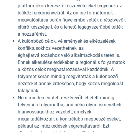
platformokon keresztül észrevételeket tegyenek az
időközi eredményekről. Az online formátumok
megvalósítása során figyelembe vették a résztvevők
eltérő készségeit, és a lehető legegyszerűbbé tették
a hozzáférést.
A különböző célok, vélemények és elképzelések
konfliktusokhoz vezethetnek, az
éghajlatváltozáshoz való alkalmazkodás terén is.
Ennek elkerülése érdekében a regionális folyamatok
a közös célok meghatározásával kezdődtek. A
folyamat során mindig megvitatták a különböző
nézeteket annak érdekében, hogy közös megoldást
találjanak.
Nem minden érintett résztvevőt lehetett mindig
felvenni a folyamatba, ami néha olyan ismeretbeli
hiányosságokhoz vezetett, amelyek
megakadályozták a konkrétabb megbeszéléseket,
például az intézkedések végrehajtásáról. Ezt