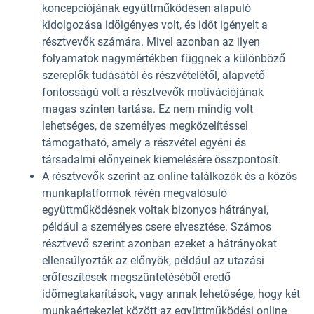
koncepciójának együttműködésen alapuló
kidolgozása időigényes volt, és időt igényelt a
résztvevők számára. Mivel azonban az ilyen
folyamatok nagymértékben függnek a különböző
szereplők tudásától és részvételétől, alapvető
fontosságú volt a résztvevők motivációjának
magas szinten tartása. Ez nem mindig volt
lehetséges, de személyes megközelítéssel
támogatható, amely a részvétel egyéni és
társadalmi előnyeinek kiemelésére összpontosít.
A résztvevők szerint az online találkozók és a közös
munkaplatformok révén megvalósuló
együttműködésnek voltak bizonyos hátrányai,
például a személyes csere elvesztése. Számos
résztvevő szerint azonban ezeket a hátrányokat
ellensúlyozták az előnyök, például az utazási
erőfeszítések megszüntetéséből eredő
időmegtakarítások, vagy annak lehetősége, hogy két
munkaértekezlet között az együttműködési online