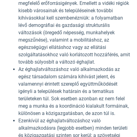
megfelelő erőforrásigények. Emellett a vidéki régiók
kisebb városainak és településeinek további
kihívásokkal kell szembenézniük: a folyamatban
lévő demográfiai és gazdasági strukturális
változások (öregedő népesség, munkahelyek
megszűnése), valamint a mobilitáshoz, az
egészségügyi ellátáshoz vagy az ellátási
szolgáltatásokhoz való korlátozott hozzáférés, amit
tovább súlyosbít a változó éghajlat.
Az éghajlatváltozáshoz való alkalmazkodás az
egész társadalom számára kihívást jelent, és
valamennyi érintett szereplő együttműködését
igényli a települések határain és a tematikus
területeken túl. Sok esetben azonban ez nem felel
meg a munka és a koordináció kialakult formáinak,
különösen a közigazgatásban, de azon túl is.
Ezenkívül az éghajlatváltozáshoz való
alkalmazkodásra (legjobb esetben) minden területi
és közigazgatási szinten sor kerül; a szövetségi