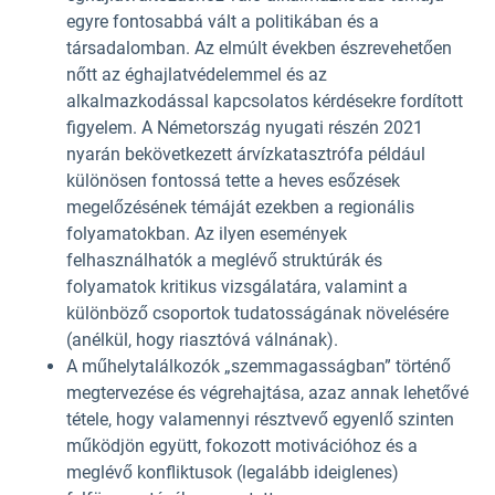
egyre fontosabbá vált a politikában és a
társadalomban. Az elmúlt években észrevehetően
nőtt az éghajlatvédelemmel és az
alkalmazkodással kapcsolatos kérdésekre fordított
figyelem. A Németország nyugati részén 2021
nyarán bekövetkezett árvízkatasztrófa például
különösen fontossá tette a heves esőzések
megelőzésének témáját ezekben a regionális
folyamatokban. Az ilyen események
felhasználhatók a meglévő struktúrák és
folyamatok kritikus vizsgálatára, valamint a
különböző csoportok tudatosságának növelésére
(anélkül, hogy riasztóvá válnának).
A műhelytalálkozók „szemmagasságban” történő
megtervezése és végrehajtása, azaz annak lehetővé
tétele, hogy valamennyi résztvevő egyenlő szinten
működjön együtt, fokozott motivációhoz és a
meglévő konfliktusok (legalább ideiglenes)