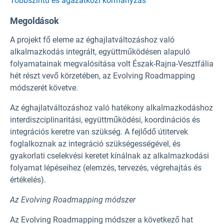
Többszintű és ágazatközi kormányzás
Megoldások
A projekt fő eleme az éghajlatváltozáshoz való
alkalmazkodás integrált, együttműködésen alapuló
folyamatainak megvalósítása volt Észak-Rajna-Vesztfália
hét részt vevő körzetében, az Evolving Roadmapping
módszerét követve.
Az éghajlatváltozáshoz való hatékony alkalmazkodáshoz
interdiszciplinaritási, együttműködési, koordinációs és
integrációs keretre van szükség. A fejlődő útitervek
foglalkoznak az integráció szükségességével, és
gyakorlati cselekvési keretet kínálnak az alkalmazkodási
folyamat lépéseihez (elemzés, tervezés, végrehajtás és
értékelés).
Az Evolving Roadmapping módszer
Az Evolving Roadmapping módszer a következő hat