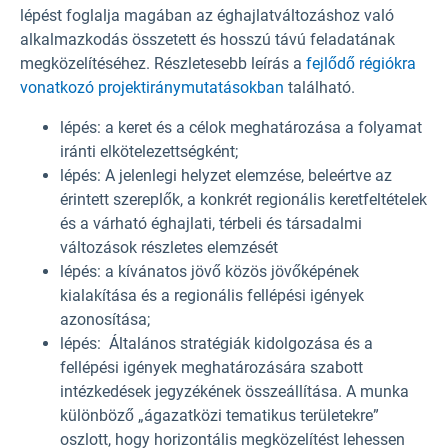
lépést foglalja magában az éghajlatváltozáshoz való
alkalmazkodás összetett és hosszú távú feladatának
megközelítéséhez. Részletesebb leírás a
fejlődő régiókra
vonatkozó projektiránymutatásokban
található.
lépés: a keret és a célok meghatározása a folyamat
iránti elkötelezettségként;
lépés: A jelenlegi helyzet elemzése, beleértve az
érintett szereplők, a konkrét regionális keretfeltételek
és a várható éghajlati, térbeli és társadalmi
változások részletes elemzését
lépés: a kívánatos jövő közös jövőképének
kialakítása és a regionális fellépési igények
azonosítása;
lépés: Általános stratégiák kidolgozása és a
fellépési igények meghatározására szabott
intézkedések jegyzékének összeállítása. A munka
különböző „ágazatközi tematikus területekre”
oszlott, hogy horizontális megközelítést lehessen