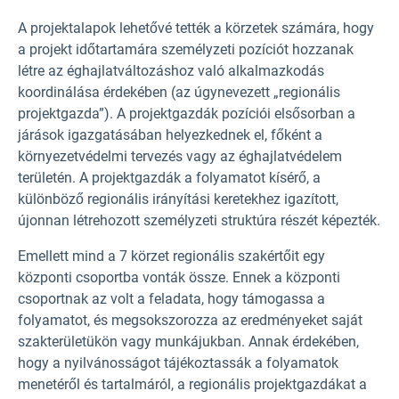
A projektalapok lehetővé tették a körzetek számára, hogy
a projekt időtartamára személyzeti pozíciót hozzanak
létre az éghajlatváltozáshoz való alkalmazkodás
koordinálása érdekében (az úgynevezett „regionális
projektgazda”). A projektgazdák pozíciói elsősorban a
járások igazgatásában helyezkednek el, főként a
környezetvédelmi tervezés vagy az éghajlatvédelem
területén. A projektgazdák a folyamatot kísérő, a
különböző regionális irányítási keretekhez igazított,
újonnan létrehozott személyzeti struktúra részét képezték.
Emellett mind a 7 körzet regionális szakértőit egy
központi csoportba vonták össze. Ennek a központi
csoportnak az volt a feladata, hogy támogassa a
folyamatot, és megsokszorozza az eredményeket saját
szakterületükön vagy munkájukban. Annak érdekében,
hogy a nyilvánosságot tájékoztassák a folyamatok
menetéről és tartalmáról, a regionális projektgazdákat a