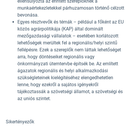
ellensúlyozta az érintett szereplőknek a
munkaértekezletekkel párhuzamosan történő célzott
bevonása.
Egyes résztvevők és témák – például a főként az EU
közös agrárpolitikája (KAP) által dominált
mezőgazdasági vállalatok – esetében korlátozott
lehetőségek merültek fel a regionális/helyi szintű
fellépésre. Ezek a szereplők nem láttak lehetőséget
arra, hogy döntéseiket regionális vagy
önkormányzati ütemtervbe építsék be. Az említett
ágazatok regionális és helyi alkalmazkodási
szükségleteinek kielégítéséhez elengedhetetlen
lenne, hogy ezekről a sajátos igényekről
tájékoztassák a szövetségi államot, a szövetségi és
az uniós szintet.
Sikertényezők