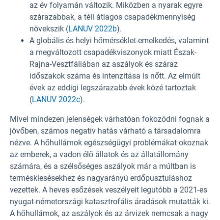
az év folyamán változik. Miközben a nyarak egyre
szárazabbak, a téli átlagos csapadékmennyiség
növekszik (
LANUV 2022b
).
A globális és helyi hőmérséklet-emelkedés, valamint
a megváltozott csapadékviszonyok miatt Észak-
Rajna-Vesztfáliában az aszályok és száraz
időszakok száma és intenzitása is nőtt. Az elmúlt
évek az eddigi legszárazabb évek közé tartoztak
(
LANUV 2022c
).
Mivel mindezen jelenségek várhatóan fokozódni fognak a
jövőben, számos negatív hatás várható a társadalomra
nézve. A hőhullámok egészségügyi problémákat okoznak
az emberek, a vadon élő állatok és az állatállomány
számára, és a szélsőséges aszályok már a múltban is
terméskiesésekhez és nagyarányú erdőpusztuláshoz
vezettek. A heves esőzések veszélyeit legutóbb a 2021-es
nyugat-németországi katasztrofális áradások mutatták ki.
A hőhullámok, az aszályok és az árvizek nemcsak a nagy