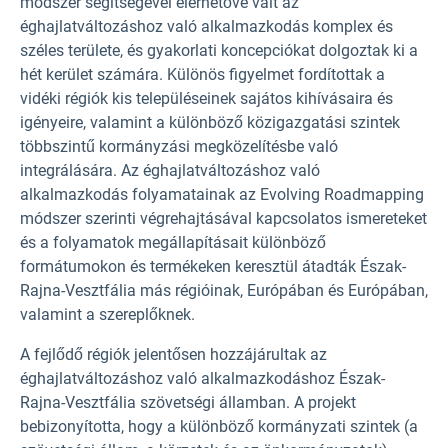
módszer segítségével elérhetővé vált az
éghajlatváltozáshoz való alkalmazkodás komplex és
széles területe, és gyakorlati koncepciókat dolgoztak ki a
hét kerület számára. Különös figyelmet fordítottak a
vidéki régiók kis településeinek sajátos kihívásaira és
igényeire, valamint
a különböző közigazgatási szintek
többszintű kormányzási megközelítésbe való
integrálására. Az éghajlatváltozáshoz való
alkalmazkodás folyamatainak az Evolving Roadmapping
módszer szerinti végrehajtásával kapcsolatos ismereteket
és a folyamatok megállapításait
különböző
formátumokon
és termékeken keresztül átadták Észak-
Rajna-Vesztfália más régióinak, Európában és Európában,
valamint a szereplőknek.
A fejlődő régiók jelentősen hozzájárultak az
éghajlatváltozáshoz való alkalmazkodáshoz Észak-
Rajna-Vesztfália szövetségi államban. A projekt
bebizonyította, hogy a különböző kormányzati szintek (a