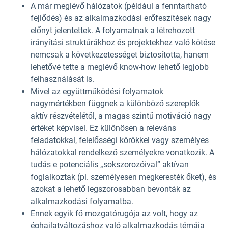
A már meglévő hálózatok (például a fenntartható
fejlődés) és az alkalmazkodási erőfeszítések nagy
előnyt jelentettek. A folyamatnak a létrehozott
irányítási struktúrákhoz és projektekhez való kötése
nemcsak a következetességet biztosította, hanem
lehetővé tette a meglévő know-how lehető legjobb
felhasználását is.
Mivel az együttműködési folyamatok
nagymértékben függnek a különböző szereplők
aktív részvételétől, a magas szintű motiváció nagy
értéket képvisel. Ez különösen a releváns
feladatokkal, felelősségi körökkel vagy személyes
hálózatokkal rendelkező személyekre vonatkozik. A
tudás e potenciális „sokszorozóival” aktívan
foglalkoztak (pl. személyesen megkeresték őket), és
azokat a lehető legszorosabban bevonták az
alkalmazkodási folyamatba.
Ennek egyik fő mozgatórugója az volt, hogy az
éghajlatváltozáshoz való alkalmazkodás témája