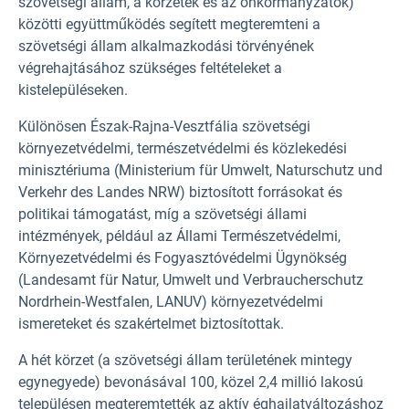
szövetségi állam, a körzetek és az önkormányzatok)
közötti együttműködés segített megteremteni a
szövetségi állam alkalmazkodási törvényének
végrehajtásához szükséges feltételeket a
kistelepüléseken.
Különösen Észak-Rajna-Vesztfália szövetségi
környezetvédelmi, természetvédelmi és közlekedési
minisztériuma (Ministerium für Umwelt, Naturschutz und
Verkehr des Landes NRW) biztosított forrásokat és
politikai támogatást, míg a szövetségi állami
intézmények, például az Állami Természetvédelmi,
Környezetvédelmi és Fogyasztóvédelmi Ügynökség
(Landesamt für Natur, Umwelt und Verbraucherschutz
Nordrhein-Westfalen, LANUV) környezetvédelmi
ismereteket és szakértelmet biztosítottak.
A hét körzet (a szövetségi állam területének mintegy
egynegyede) bevonásával 100, közel 2,4 millió lakosú
településen megteremtették az aktív éghajlatváltozáshoz