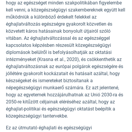
hogy az egészséget minden szakpolitikában figyelembe
kell venni, a közegészségügyi szakembereknek együtt kell
működniük a különböző érdekelt felekkel az
éghajlatváltozás egészségre gyakorolt közvetlen és
közvetett káros hatásainak bonyolult útjairól szóló
vitában. Az éghajlatváltozással és az egészséggel
kapcsolatos képzésben részesült közegészségügyi
diplomások belülről is befolyásolhatják az oktatási
intézményeket (Krasna et al., 2020), és csökkenthetik az
éghajlatváltozásnak az európai polgárok egészségére és
jóllétére gyakorolt kockázatait és hatásait azáltal, hogy
készségeket és ismereteket biztosítanak a
népegészségügyi munkaerő számára. Ez azt jelentené,
hogy az egyetemek hozzájárulhatnak az Unió 2030-ra és
2050-re kitűzött céljainak eléréséhez azáltal, hogy az
éghajlat-politikai és egészségügyi oktatást beépítik a
közegészségügyi tantervekbe.
Ez az útmutató éghajlati és egészségügyi