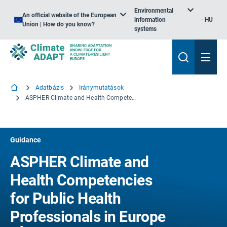
Environmental
An official website of the European
information
HU
Union | How do you know?
systems
Adatbázis
Iránymutatások
ASPHER Climate and Health Competencies for Public Health Professionals in Europe (Éghajlati és egészségügyi kompetenciák az európai közegészségügyi szakemberek számára) útmutató
Guidance
ASPHER Climate and
Health Competencies
for Public Health
Professionals in Europe