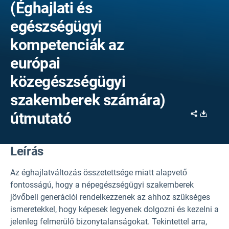
(Éghajlati és
egészségügyi
kompetenciák az
európai
közegészségügyi
szakemberek számára)
Share
Downl
útmutató
Leírás
Az éghajlatváltozás összetettsége miatt alapvető
fontosságú, hogy a népegészségügyi szakemberek
jövőbeli generációi rendelkezzenek az ahhoz szükséges
ismeretekkel, hogy képesek legyenek dolgozni és kezelni a
jelenleg felmerülő bizonytalanságokat. Tekintettel arra,