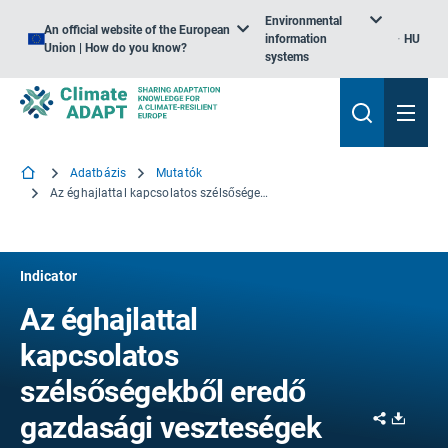
Environmental
An official website of the European
information
HU
Union | How do you know?
systems
Adatbázis
Mutatók
Az éghajlattal kapcsolatos szélsőségekből eredő gazdasági veszteségek
Indicator
Az éghajlattal
kapcsolatos
szélsőségekből eredő
Share
Downl
gazdasági veszteségek