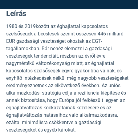
Leírás
1980 és 2019
között az éghajlattal kapcsolatos
szélsőségek a becslések szerint összesen 446 milliárd
EUR gazdasági veszteséget okoztak az EGT-
tagállamokban. Bár nehéz elemezni a gazdasági
veszteségek tendenciáit, részben az évről évre
nagymértékű változékonyság miatt, az éghajlattal
kapcsolatos szélsőségek egyre gyakoribbá válnak, és
enyhítő intézkedések nélkül még nagyobb veszteségeket
eredményezhetnek az elkövetkező években. Az uniós
alkalmazkodási stratégia célja a reziliencia kiépítése és
annak biztosítása, hogy Európa jól felkészült legyen az
éghajlatváltozás kockázatainak kezelésére és az
éghajlatváltozás hatásaihoz való alkalmazkodásra,
ezáltal minimálisra csökkentve a gazdasági
veszteségeket és egyéb károkat.