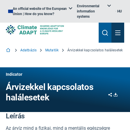
Environmental
An official website of the European
information
HU
Union | How do you know?
systems
Adatbázis
Mutatók
Árvizekkel kapcsolatos halálesetek
Indicator
Árvizekkel kapcsolatos
Share
Downl
halálesetek
Leírás
Az árvíz mind a fizikai, mind a mentális egészségre