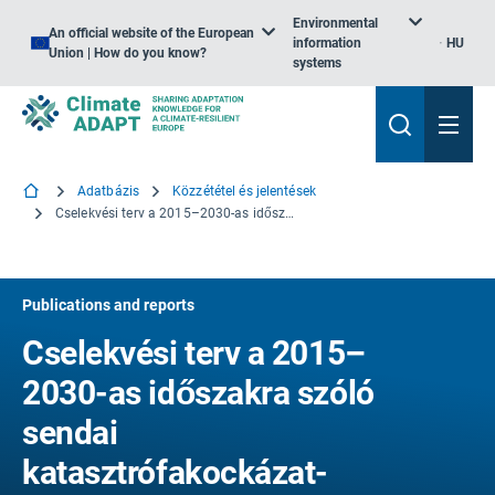
Environmental
An official website of the European
information
HU
Union | How do you know?
systems
Adatbázis
Közzététel és jelentések
Cselekvési terv a 2015–2030-as időszakra szóló sendai katasztrófakockázat-csökkentési keretről. Katasztrófakockázat-tájékoztatáson alapuló megközelítés valamennyi uniós szakpolitikában
Publications and reports
Cselekvési terv a 2015–
2030-as időszakra szóló
sendai
katasztrófakockázat-