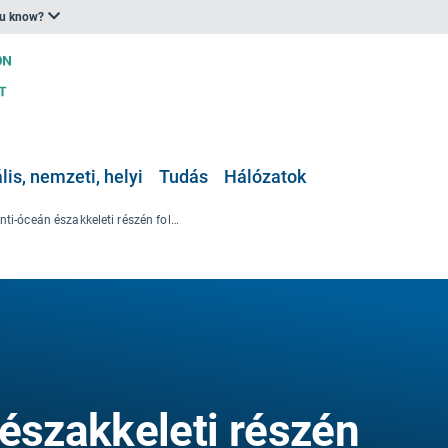
ou know?
is, nemzeti, helyi
Tudás
Hálózatok
Az Atlanti-óceán északkeleti részén folytatott halászati gazdálkodásra és irányításra gyakorolt éghajlati hatások
 északkeleti részén