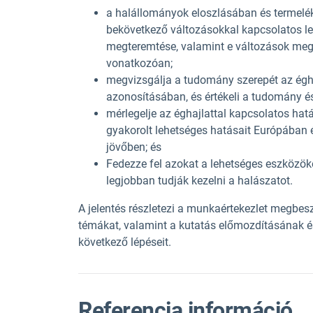
a halállományok eloszlásában és termelé
bekövetkező változásokkal kapcsolatos l
megteremtése, valamint e változások megvi
vonatkozóan;
megvizsgálja a tudomány szerepét az égh
azonosításában, és értékeli a tudomány és 
mérlegelje az éghajlattal kapcsolatos hat
gyakorolt lehetséges hatásait Európában é
jövőben; és
Fedezze fel azokat a lehetséges eszközök
legjobban tudják kezelni a halászatot.
A jelentés részletezi a munkaértekezlet megbes
témákat, valamint a kutatás előmozdításának és
következő lépéseit.
Referencia információ