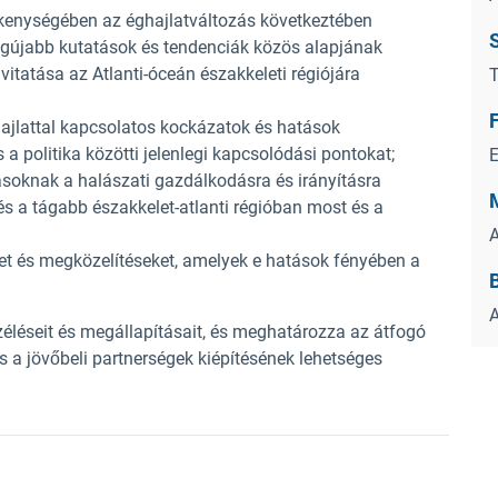
kenységében az éghajlatváltozás következtében
egújabb kutatások és tendenciák közös alapjának
tatása az Atlanti-óceán északkeleti régiójára
T
F
ajlattal kapcsolatos kockázatok és hatások
a politika közötti jelenlegi kapcsolódási pontokat;
ásoknak a halászati gazdálkodásra és irányításra
s a tágabb északkelet-atlanti régióban most és a
A
et és megközelítéseket, amelyek e hatások fényében a
B
A
zéléseit és megállapításait, és meghatározza az átfogó
 a jövőbeli partnerségek kiépítésének lehetséges