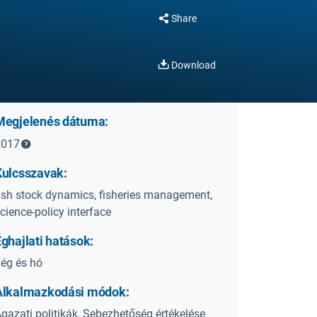
Share
Download
Megjelenés dátuma:
2017
Kulcsszavak:
ish stock dynamics, fisheries management,
cience-policy interface
ghajlati hatások:
ég és hó
Alkalmazkodási módok:
gazati politikák, Sebezhetőség értékelése