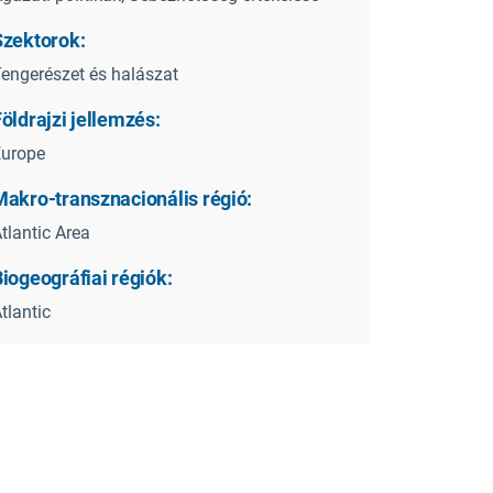
Szektorok:
engerészet és halászat
öldrajzi jellemzés:
Europe
Makro-transznacionális régió:
tlantic Area
iogeográfiai régiók:
tlantic