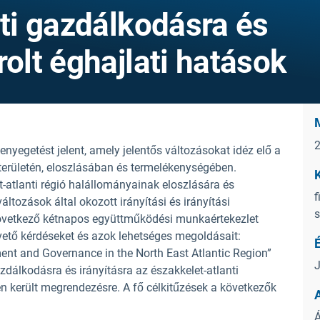
ati gazdálkodásra és
rolt éghajlati hatások
enyegetést jelent, amely jelentős változásokat idéz elő a
 területén, eloszlásában és termelékenységében.
t-atlanti régió halállományainak eloszlására és
f
áltozások által okozott irányítási és irányítási
s
következő kétnapos együttműködési munkaértekezlet
vető kérdéseket és azok lehetséges megoldásait:
É
ent and Governance in the North East Atlantic Region”
J
zdálkodásra és irányításra az északkelet-atlanti
 került megrendezésre. A fő célkitűzések a következők
Á