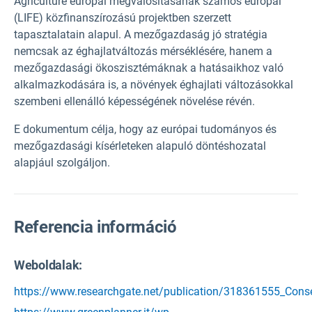
Agriculture európai megvalósításának számos európai
(LIFE) közfinanszírozású projektben szerzett
tapasztalatain alapul. A mezőgazdaság jó stratégia
nemcsak az éghajlatváltozás mérséklésére, hanem a
mezőgazdasági ökoszisztémáknak a hatásaikhoz való
alkalmazkodására is, a növények éghajlati változásokkal
szembeni ellenálló képességének növelése révén.
E dokumentum célja, hogy az európai tudományos és
mezőgazdasági kísérleteken alapuló döntéshozatal
alapjául szolgáljon.
Referencia információ
Weboldalak:
https://www.researchgate.net/publication/318361555_Cons