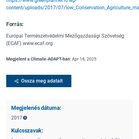
https://www.greenplanner.it/wp-
content/uploads/2017/07/low_Conservation_Agriculture_m
Forrás
:
Európai Természetvédelmi Mezőgazdasági Szövetség
(ECAF) www.ecaf.org
Megjelent a Climate-ADAPT-ban
:
Apr 18, 2025
Ossza meg adatait
Megjelenés dátuma:
2017
Kulcsszavak: