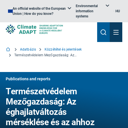
Environmental
An official website of the European
information
HU
Union | How do you know?
systems
Adatbázis
Közzététel és jelentések
Természetvédelem Mezőgazdaság: Az éghajlatváltozás mérséklése és az ahhoz való alkalmazkodás megvalósítása Európában
Publications and reports
Természetvédelem
Mezőgazdaság: Az
éghajlatváltozás
mérséklése és az ahhoz