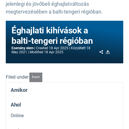
jelenlegi és jövőbeli éghajlatváltozás
megtervezésében a balti-tengeri régióban.
Éghajlati kihívások a
balti-tengeri régióban
Esemény elem
Created
18 Apr 2025
Közzétett
18
Share
Download
May 2021
Modified
18 Apr 2025
Filed under:
Event
Amikor
Ahol
Online