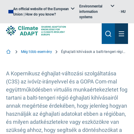
Environmental
An official website of the European
information
HU
Union | How do you know?
systems
Még több esemény
Éghajlati kihívások a balti-tengeri régióban
A Kopernikusz éghajlat-változási szolgáltatása
(C3S) az ivóvíz-irányelvvel és a GOPA Com-mal
együttműködésben virtuális munkaértekezletet fog
tartani a balti-tengeri régió éghajlati kihívásairól
annak megértése érdekében, hogy jelenleg hogyan
használják az éghajlati adatokat ebben a régióban,
és milyen adatkészletekre vagy eszközökre van
szükség ahhoz, hogy segítsék a döntéshozókat a