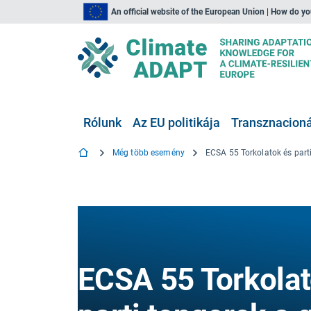
An official website of the European Union | How do y
Rólunk
Az EU politikája
Transznacionál
Még több esemény
ECSA 55 Torkolat