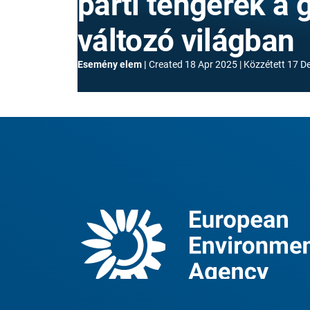
parti tengerek a 
változó világban
Esemény elem
Created
18 Apr 2025
Közzétett
17 D