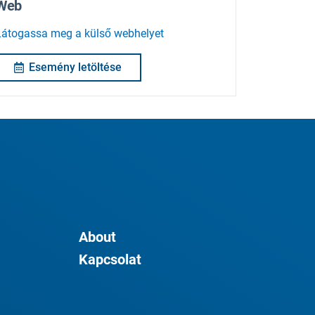
Web
Látogassa meg a külső webhelyet
Esemény letöltése
About
Kapcsolat