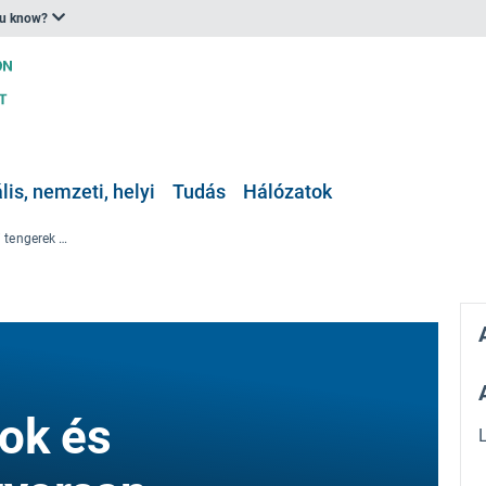
ou know?
is, nemzeti, helyi
Tudás
Hálózatok
ECSA 55 Torkolatok és parti tengerek a gyorsan változó világban
ok és