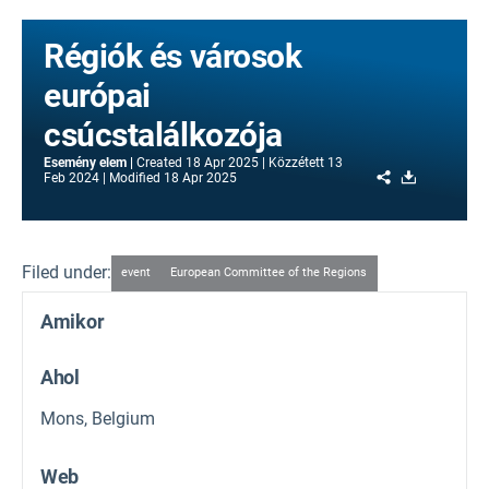
Régiók és városok
európai
csúcstalálkozója
Esemény elem
Created
18 Apr 2025
Közzétett
13
Share
Download
Feb 2024
Modified
18 Apr 2025
Filed under:
event
European Committee of the Regions
Amikor
Ahol
Mons, Belgium
Web