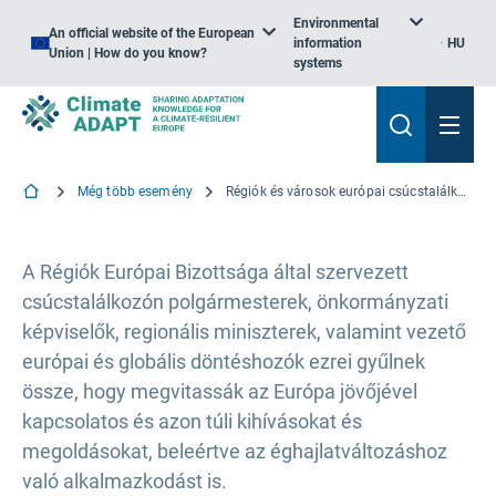
Environmental
An official website of the European
information
HU
Union | How do you know?
systems
Még több esemény
Régiók és városok európai csúcstalálkozója
A Régiók Európai Bizottsága által szervezett
csúcstalálkozón polgármesterek, önkormányzati
képviselők, regionális miniszterek, valamint vezető
európai és globális döntéshozók ezrei gyűlnek
össze, hogy megvitassák az Európa jövőjével
kapcsolatos és azon túli kihívásokat és
megoldásokat, beleértve az éghajlatváltozáshoz
való alkalmazkodást is.