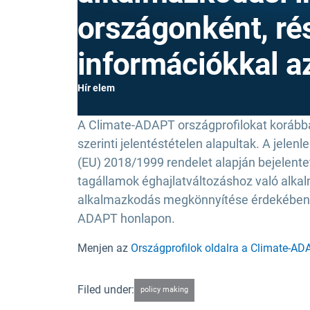
országonként, ré
információkkal a
Hír elem
A Climate-ADAPT országprofilokat korábba
szerinti jelentéstételen alapultak. A jelenl
(EU) 2018/1999 rendelet alapján bejelente
tagállamok éghajlatváltozáshoz való alkal
alkalmazkodás megkönnyítése érdekében vég
ADAPT honlapon.
Menjen az
Országprofilok oldalra a Climate-AD
Filed under:
policy making