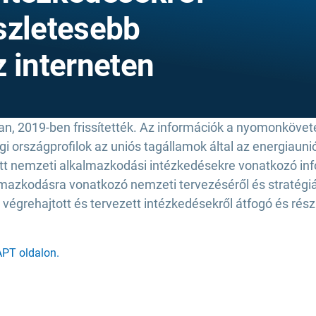
szletesebb
z interneten
n, 2019-ben frissítették. Az információk a nyomonkövet
egi országprofilok az uniós tagállamok által az energiaunió
tt nemzeti alkalmazkodási intézkedésekre vonatkozó info
mazkodásra vonatkozó nemzeti tervezéséről és stratégiái
rehajtott és tervezett intézkedésekről átfogó és részl
APT oldalon.