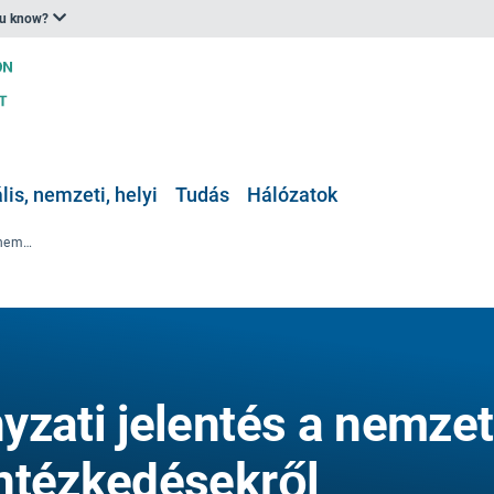
ou know?
is, nemzeti, helyi
Tudás
Hálózatok
Hivatalos kormányzati jelentés a nemzeti alkalmazkodási intézkedésekről országonként, részletesebb információkkal az interneten
yzati jelentés a nemzet
ntézkedésekről