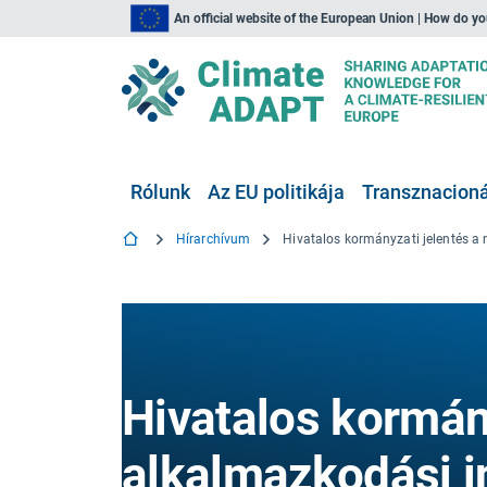
An official website of the European Union | How do y
Rólunk
Az EU politikája
Transznacionál
Hírarchívum
Hivatalos kormán
alkalmazkodási i