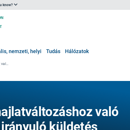
ou know?
is, nemzeti, helyi
Tudás
Hálózatok
Megalakul az éghajlatváltozáshoz való alkalmazkodásra irányuló küldetés gyakorlati közössége
ajlatváltozáshoz való
irányuló küldetés