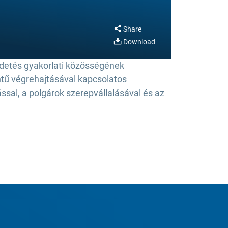
Share
Download
ldetés gyakorlati közösségének
ntű végrehajtásával kapcsolatos
ssal, a polgárok szerepvállalásával és az