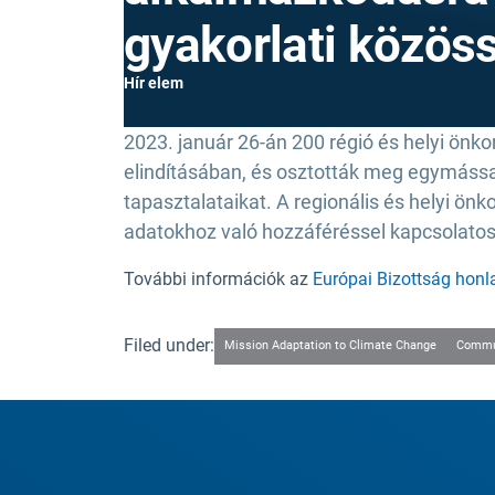
gyakorlati közös
Hír elem
2023. január 26-án 200 régió és helyi önk
elindításában, és osztották meg egymással
tapasztalataikat. A regionális és helyi ön
adatokhoz való hozzáféréssel kapcsolatos 
További információk az
Európai Bizottság honl
Filed under:
Mission Adaptation to Climate Change
Commun