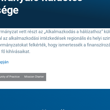
sége
ormányzat vett részt az „Alkalmazkodás a hálózathoz” kü
 az alkalmazkodási intézkedések regionális és helyi szi
kormányzatokat felkérték, hogy ismertessék a finanszírozá
fő kihívásaikat.
apján
ity of Practice
Mission Charter