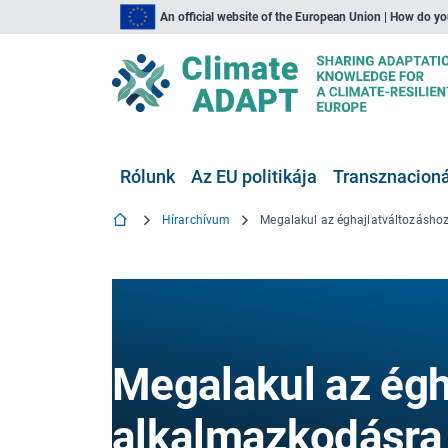
An official website of the European Union | How do y
Rólunk
Az EU politikája
Transznacionál
Hírarchívum
Megalakul az égh
alkalmazkodásra 