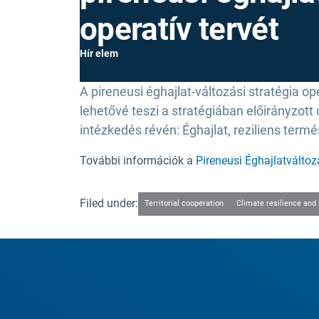
operatív tervét
Hír elem
A pireneusi éghajlat-változási stratégia op
lehetővé teszi a stratégiában előirányzott
intézkedés révén: Éghajlat, reziliens term
További információk a
Pireneusi Éghajlatválto
Filed under:
Territorial cooperation
Climate resilience and