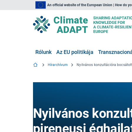
An official website of the European Union | How do y
Rólunk
Az EU politikája
Transznacionál
Hírarchívum
Nyilvános konzul
pireneusi éghajla