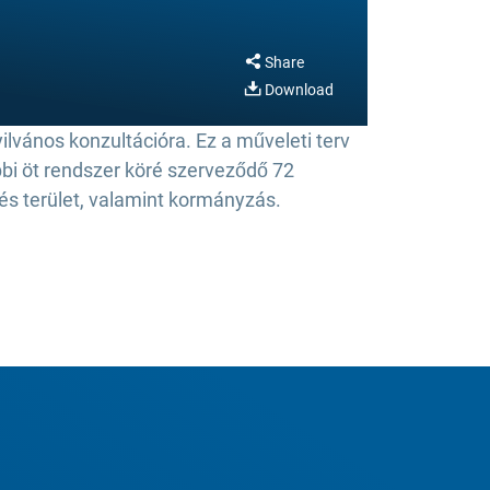
Share
Download
yilvános konzultációra. Ez a műveleti terv
bbi öt rendszer köré szerveződő 72
 és terület, valamint kormányzás.