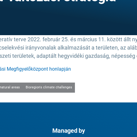
eratív terve 2022. február 25. és március 11. között állt n
 cselekvési irányvonalak alkalmazását a területen, az alá
észeti területek, adaptált hegyvidéki gazdaság, népesség
zási Megfigyelőközpont honlapján
 natural areas
Bioregion's climate challenges
Managed by