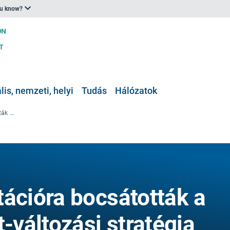
ou know?
is, nemzeti, helyi
Tudás
Hálózatok
Nyilvános konzultációra bocsátották a pireneusi éghajlat-változási stratégia operatív tervét
tációra bocsátották a
t-változási stratégia