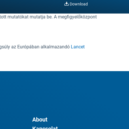
Download
tott mutatókat mutatja be. A megfigyelőközpont
hangsúly az Európában alkalmazandó
Lancet
About
Kapcsolat