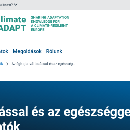
ou know?
atok
Megoldások
Rólunk
ók
Az éghajlatváltozással és az egészséggel kapcsolatos mutatók
zással és az egészségge
atók