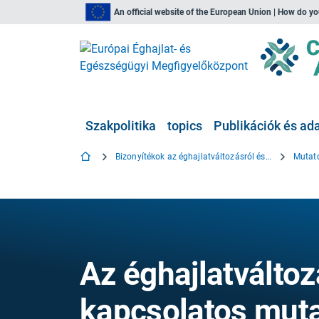
An official website of the European Union | How do y
Szakpolitika
topics
Publikációk és ad
Bizonyítékok az éghajlatváltozásról és az egészségről
Mutat
Az éghajlatválto
kapcsolatos mut