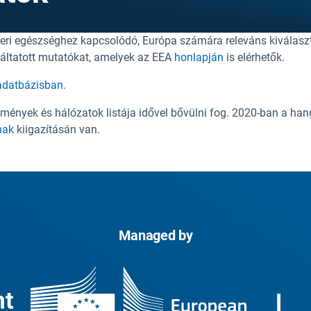
eri egészséghez kapcsolódó, Európa számára releváns kiválasz
lgáltatott mutatókat, amelyek az EEA
honlapján
is elérhetők.
datbázisban.
ézmények és hálózatok listája idővel bővülni fog. 2020-ban a 
nak
kiigazításán van.
Managed by