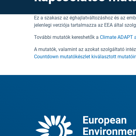
Ez a szakasz az éghajlatváltozáshoz és az emb
jelenlegi verziója tartalmazza az EEA által szo
További mutatók kereshetők a
Climate ADAPT a
A mutatók, valamint az azokat szolgáltató int
Countdown mutatókészlet kiválasztott mutatói