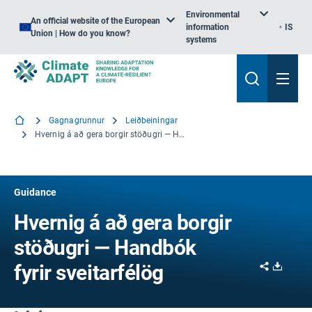
Environmental
An official website of the European
information
IS
Union | How do you know?
systems
Gagnagrunnur
Leiðbeiningar
Hvernig á að gera borgir stöðugri — Handbók fyrir sveitarfélög
Guidance
Hvernig á að gera borgir
stöðugri — Handbók
Share
Downl
fyrir sveitarfélög