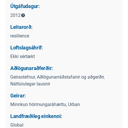
Útgáfudagur:
2012
Leitarorð:
resilience
Loftslagsáhrif:
Ekki sértækt
Aðlögunaraðferðir:
Geirastefnur, Aðlögunarráðstafanir og aðgerðir,
Náttúrulegar lausnir
Geirar:
Minnkun hörmungaráhættu, Urban
Landfræðileg einkenni:
Global