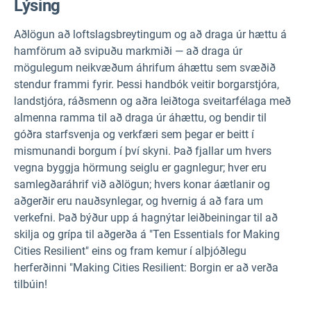
Lýsing
Aðlögun að loftslagsbreytingum og að draga úr hættu á
hamförum að svipuðu markmiði — að draga úr
mögulegum neikvæðum áhrifum áhættu sem svæðið
stendur frammi fyrir. Þessi handbók veitir borgarstjóra,
landstjóra, ráðsmenn og aðra leiðtoga sveitarfélaga með
almenna ramma til að draga úr áhættu, og bendir til
góðra starfsvenja og verkfæri sem þegar er beitt í
mismunandi borgum í því skyni. Það fjallar um hvers
vegna byggja hörmung seiglu er gagnlegur; hver eru
samlegðaráhrif við aðlögun; hvers konar áætlanir og
aðgerðir eru nauðsynlegar, og hvernig á að fara um
verkefni. Það býður upp á hagnýtar leiðbeiningar til að
skilja og grípa til aðgerða á "Ten Essentials for Making
Cities Resilient" eins og fram kemur í alþjóðlegu
herferðinni "Making Cities Resilient: Borgin er að verða
tilbúin!