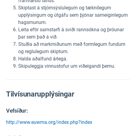
framræslu lands.
Skiptast á stjórnsýslulegum og tæknilegum
upplýsingum og útgáfu sem þjónar sameiginlegum
hagsmunum.
Leita eftir samstarfi á sviði rannsókna og þróunar
þar sem það á við.
Stuðla að markmiðunum með formlegum fundum
og reglulegum skiptum.
Halda aðalfund árlega.
Skipuleggja vinnustofur um viðeigandi þemu.
Tilvísunarupplýsingar
Vefsíður:
http://www.euwma.org/index.php?index