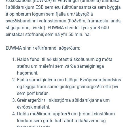
Associations (EUWMA) er vettvangur (umbrella) samtaka
í aðildarríkjum ESB sem eru fulltrúar samtaka sem byggja
á opinberum lögum sem fjalla um/ábyrgð á
svæðisbundinni vatnsstjórnun (flóðvörn, framræslu lands,
stigstjórnun, áveitu). EUWMA stendur fyrir yfir 8.600
einstakar stofnanir, sem ná yfir 50 mln. ha.
EUWMA sinnir eftirfarandi aðgerðum:
Halda fundi til að skiptast á skoðunum og móta
stefnu um málefni sem varða sameiginlega
hagsmuni.
Fjalla sameiginlega um tillögur Evrópusambandsins
og leggja fram sameiginlegar greinargerðir eftir því
sem þörf krefur.
Greinargerðir til ríkisstjórna aðildarríkjanna um
evrópsk málefni.
Halda meðlimum uppfærð um þróun í einstökum
löndum sem gætu haft áhrif á flóðavernd og