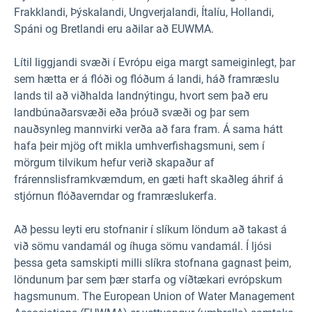
Frakklandi, Þýskalandi, Ungverjalandi, Ítalíu, Hollandi,
Spáni og Bretlandi eru aðilar að EUWMA.
Lítil liggjandi svæði í Evrópu eiga margt sameiginlegt, þar
sem hætta er á flóði og flóðum á landi, háð framræslu
lands til að viðhalda landnýtingu, hvort sem það eru
landbúnaðarsvæði eða þróuð svæði og þar sem
nauðsynleg mannvirki verða að fara fram. Á sama hátt
hafa þeir mjög oft mikla umhverfishagsmuni, sem í
mörgum tilvikum hefur verið skapaður af
frárennslisframkvæmdum, en gæti haft skaðleg áhrif á
stjórnun flóðaverndar og framræslukerfa.
Að þessu leyti eru stofnanir í slíkum löndum að takast á
við sömu vandamál og íhuga sömu vandamál. Í ljósi
þessa geta samskipti milli slíkra stofnana gagnast þeim,
löndunum þar sem þær starfa og víðtækari evrópskum
hagsmunum. The European Union of Water Management