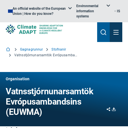
Environmental
An official website of the European
information
IS
Union | How do you know?
systems
Gagnagrunnur
Stofnanir
Vatnsstjórnunarsamtök Evrópusambandsins (EUWMA)
Organisation
Vatnsstjórnunarsamtök
Evrópusambandsins
Share
Downl
(EUWMA)