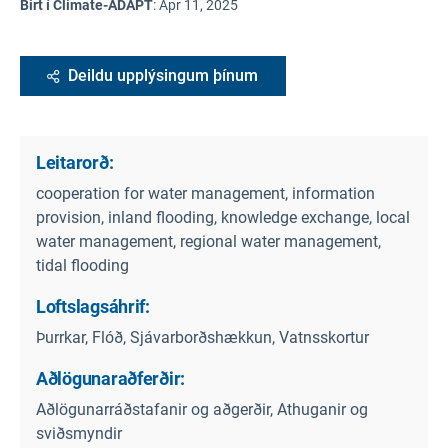
Birt í Climate-ADAPT
:
Apr 11, 2025
Deildu upplýsingum þínum
Leitarorð:
cooperation for water management, information
provision, inland flooding, knowledge exchange, local
water management, regional water management,
tidal flooding
Loftslagsáhrif:
Þurrkar, Flóð, Sjávarborðshækkun, Vatnsskortur
Aðlögunaraðferðir:
Aðlögunarráðstafanir og aðgerðir, Athuganir og
sviðsmyndir