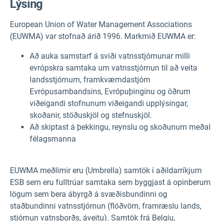
Lýsing
European Union of Water Management Associations
(EUWMA) var stofnað árið 1996. Markmið EUWMA er:
Að auka samstarf á sviði vatnsstjórnunar milli
evrópskra samtaka um vatnsstjórnun til að veita
landsstjórnum, framkvæmdastjórn
Evrópusambandsins, Evrópuþinginu og öðrum
viðeigandi stofnunum viðeigandi upplýsingar,
skoðanir, stöðuskjöl og stefnuskjöl.
Að skiptast á þekkingu, reynslu og skoðunum meðal
félagsmanna
EUWMA meðlimir eru (Umbrella) samtök í aðildarríkjum
ESB sem eru fulltrúar samtaka sem byggjast á opinberum
lögum sem bera ábyrgð á svæðisbundinni og
staðbundinni vatnsstjórnun (flóðvörn, framræslu lands,
stjórnun vatnsborðs, áveitu). Samtök frá Belgíu,