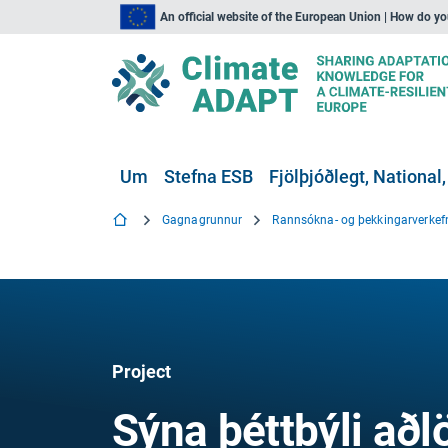
An official website of the European Union | How do y
Um
Stefna ESB
Fjölþjóðlegt, National,
Gagnagrunnur
Rannsókna- og þekkingarverkef
Project
Sýna þéttbýli aðlö