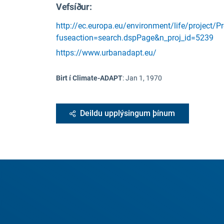
Vefsíður:
http://ec.europa.eu/environment/life/project/P
fuseaction=search.dspPage&n_proj_id=5239
https://www.urbanadapt.eu/
Birt í Climate-ADAPT
:
Jan 1, 1970
Deildu upplýsingum þínum