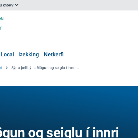
ou know?
 Local
Þekking
Netkerfi
ni
Sýna þéttbýli aðlögun og seiglu í innri borg Rotterdam
gun og seiglu í innri