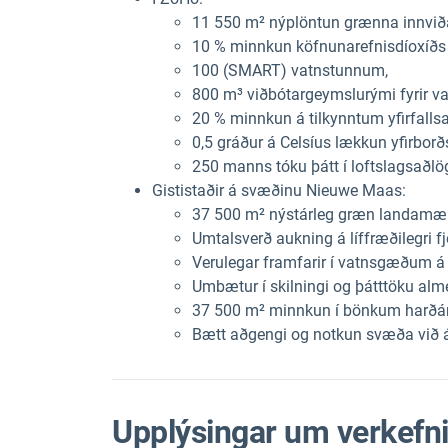
11 550 m² nýplöntun grænna innvið
10 % minnkun köfnunarefnisdíoxíðs
100 (SMART) vatnstunnum,
800 m³ viðbótargeymslurými fyrir va
20 % minnkun á tilkynntum yfirfallsa
0,5 gráður á Celsíus lækkun yfirborð
250 manns tóku þátt í loftslagsað
Gististaðir á svæðinu Nieuwe Maas:
37 500 m² nýstárleg græn landamær
Umtalsverð aukning á líffræðilegri fj
Verulegar framfarir í vatnsgæðum á
Umbætur í skilningi og þátttöku alm
37 500 m² minnkun í bönkum harðá
Bætt aðgengi og notkun svæða við 
Upplýsingar um verkefn