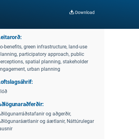
Download
eitarorð:
o-benefits, green infrastructure, land-use
lanning, participatory approach, public
erceptions, spatial planning, stakeholder
ngagement, urban planning
oftslagsáhrif:
lóð
Aðlögunaraðferðir:
ðlögunarráðstafanir og aðgerðir,
ðlögunaráætlanir og áætlanir, Náttúrulegar
ausnir