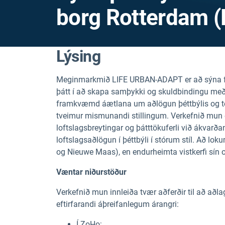
borg Rotterdam 
Lýsing
Meginmarkmið LIFE URBAN-ADAPT er að sýna fr
þátt í að skapa samþykki og skuldbindingu m
framkvæmd áætlana um aðlögun þéttbýlis og ten
tveimur mismunandi stillingum. Verkefnið mun
loftslagsbreytingar og þátttökuferli við ákvarð
loftslagsaðlögun í þéttbýli í stórum stíl. Að 
og Nieuwe Maas), en endurheimta vistkerfi sín og
Væntar niðurstöður
Verkefnið mun innleiða tvær aðferðir til að aðl
eftirfarandi áþreifanlegum árangri:
Í ZoHo: