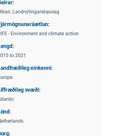
eirar:
rban, Landnýtingarskipulag
Fjármögnunaráætlun:
IFE - Environment and climate action
Lengd:
015 to 2021
Landfræðileg einkenni:
Europe
íffræðileg svæði:
tlantic
Lönd:
etherlands
Borg: