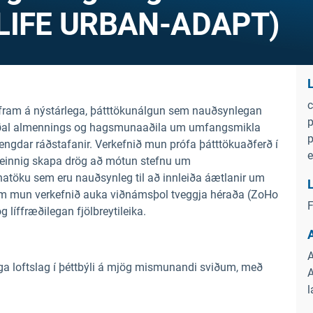
(LIFE URBAN-ADAPT)
L
c
am á nýstárlega, þátttökunálgun sem nauðsynlegan
p
eðal almennings og hagsmunaaðila um umfangsmikla
p
gdar ráðstafanir. Verkefnið mun prófa þátttökuaðferð í
e
 einnig skapa drög að mótun stefnu um
anatöku sem eru nauðsynleg til að innleiða áætlanir um
L
lokum mun verkefnið auka viðnámsþol tveggja héraða (ZoHo
F
 líffræðilegan fjölbreytileika.
A
aga loftslag í þéttbýli á mjög mismunandi sviðum, með
A
l