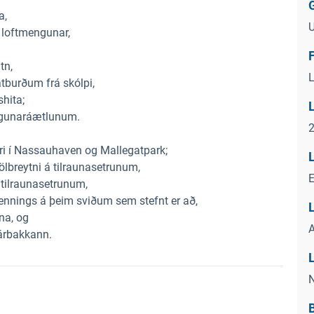
G
a,
U
 loftmengunar,
tn,
L
tburðum frá skólpi,
shita;
lögunaráætlunum.
2
i í Nassauhaven og Mallegatpark;
ölbreytni á tilraunasetrunum,
 tilraunasetrunum,
ennings á þeim sviðum sem stefnt er að,
L
na, og
A
árbakkann.
N
i