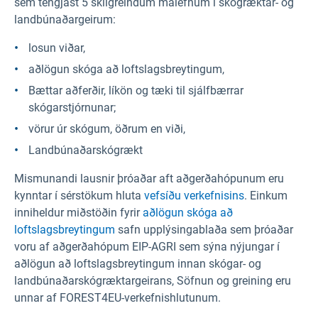
sem tengjast 5 skilgreindum málefnum í skógræktar- og
landbúnaðargeirum:
losun viðar,
aðlögun skóga að loftslagsbreytingum,
Bættar aðferðir, líkön og tæki til sjálfbærrar
skógarstjórnunar;
vörur úr skógum, öðrum en viði,
Landbúnaðarskógrækt
Mismunandi lausnir þróaðar aft aðgerðahópunum eru
kynntar í sérstökum hluta
vefsíðu verkefnisins
. Einkum
inniheldur miðstöðin fyrir
aðlögun skóga að
loftslagsbreytingum
safn upplýsingablaða sem þróaðar
voru af aðgerðahópum EIP-AGRI sem sýna nýjungar í
aðlögun að loftslagsbreytingum innan skógar- og
landbúnaðarskógræktargeirans, Söfnun og greining eru
unnar af FOREST4EU-verkefnishlutunum.