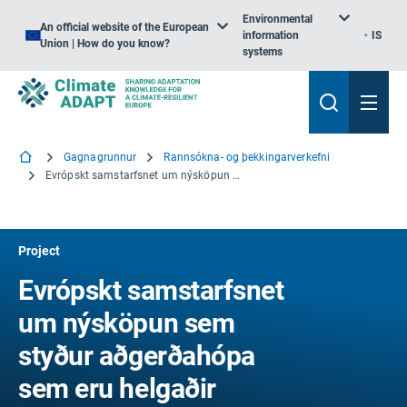
Environmental
An official website of the European
information
IS
Union | How do you know?
systems
Gagnagrunnur
Rannsókna- og þekkingarverkefni
Evrópskt samstarfsnet um nýsköpun sem styður aðgerðahópa sem eru helgaðir skógrækt og landbúnaðarskógrækt
Project
Evrópskt samstarfsnet
um nýsköpun sem
styður aðgerðahópa
sem eru helgaðir