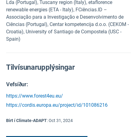
Lda (Portugal), Tuscany region (Italy), etaflorence
renewable energies (ETA - Italy), FCiências.ID –
Associação para a Investigação e Desenvolvimento de
Ciências (Portugal), Centar kompetencija d.o.o. (CEKOM -
Croatia), University of Santiago de Compostela (USC -
Spain)
Tilvísunarupplýsingar
Vefsíður:
https://www.forest4eu.eu/
https://cordis.europa.eu/project/id/101086216
Birt í Climate-ADAPT
:
Oct 31, 2024