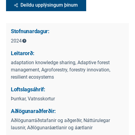
Deildu upplýsingum þínum
Stofnunardagur:
2024
Leitarorð:
adaptation knowledge sharing, Adaptive forest
management, Agroforestry, forestry innovation,
resilient ecosystems
Loftslagsáhrif:
Þurrkar, Vatnsskortur
Aðlögunaraðferðir:
Aðlögunarráðstafanir og aðgerðir, Náttúrulegar
lausnir, Aðlögunaráætlanir og áætlanir