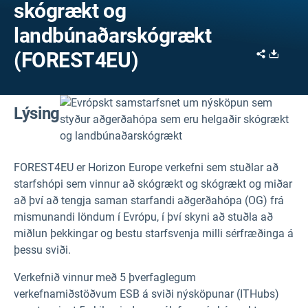
skógrækt og
landbúnaðarskógrækt
Share
Downl
(FOREST4EU)
Lýsing
FOREST4EU er Horizon Europe verkefni sem stuðlar að
starfshópi sem vinnur að skógrækt og skógrækt og miðar
að því að tengja saman starfandi aðgerðahópa (OG) frá
mismunandi löndum í Evrópu, í því skyni að stuðla að
miðlun þekkingar og bestu starfsvenja milli sérfræðinga á
þessu sviði.
Verkefnið vinnur með 5 þverfaglegum
verkefnamiðstöðvum ESB á sviði nýsköpunar (ITHubs)