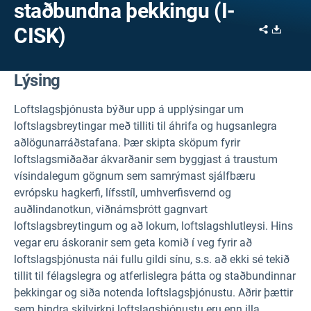
staðbundna þekkingu (I-
Share
Downl
CISK)
Lýsing
Loftslagsþjónusta býður upp á upplýsingar um
loftslagsbreytingar með tilliti til áhrifa og hugsanlegra
aðlögunarráðstafana. Þær skipta sköpum fyrir
loftslagsmiðaðar ákvarðanir sem byggjast á traustum
vísindalegum gögnum sem samrýmast sjálfbæru
evrópsku hagkerfi, lífsstíl, umhverfisvernd og
auðlindanotkun, viðnámsþrótt gagnvart
loftslagsbreytingum og að lokum, loftslagshlutleysi. Hins
vegar eru áskoranir sem geta komið í veg fyrir að
loftslagsþjónusta nái fullu gildi sínu, s.s. að ekki sé tekið
tillit til félagslegra og atferlislegra þátta og staðbundinnar
þekkingar og siða notenda loftslagsþjónustu. Aðrir þættir
sem hindra skilvirkni loftslagsþjónustu eru enn illa