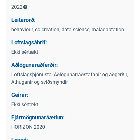
2022
Leitarorð:
behaviour, co-creation, data science, maladaptation
Loftslagsáhrif:
Ekki sértækt
Aðlögunaraðferðir:
Loftslagsþjónusta, Aðlögunarráðstafanir og aðgerðir,
Athuganir og sviðsmyndir
Geirar:
Ekki sértækt
Fjármögnunaráætlun:
HORIZON 2020
Lengd: