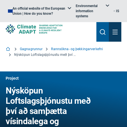
Environmental
An official website of the European
information
IS
Union | How do you know?
systems
Gagnagrunnur
Rannsókna- og þekkingarverkefni
Nýsköpun Loftslagsþjónustu með því að samþætta vísindalega og staðbundna þekkingu
Project
Nýsköpun
Loftslagsþjónustu með
því að samþætta
vísindalega og