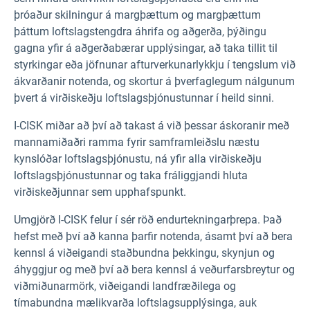
þróaður skilningur á margþættum og margþættum
þáttum loftslagstengdra áhrifa og aðgerða, þýðingu
gagna yfir á aðgerðabærar upplýsingar, að taka tillit til
styrkingar eða jöfnunar afturverkunarlykkju í tengslum við
ákvarðanir notenda, og skortur á þverfaglegum nálgunum
þvert á virðiskeðju loftslagsþjónustunnar í heild sinni.
I-CISK miðar að því að takast á við þessar áskoranir með
mannamiðaðri ramma fyrir samframleiðslu næstu
kynslóðar loftslagsþjónustu, ná yfir alla virðiskeðju
loftslagsþjónustunnar og taka fráliggjandi hluta
virðiskeðjunnar sem upphafspunkt.
Umgjörð I-CISK felur í sér röð endurtekningarþrepa. Það
hefst með því að kanna þarfir notenda, ásamt því að bera
kennsl á viðeigandi staðbundna þekkingu, skynjun og
áhyggjur og með því að bera kennsl á veðurfarsbreytur og
viðmiðunarmörk, viðeigandi landfræðilega og
tímabundna mælikvarða loftslagsupplýsinga, auk