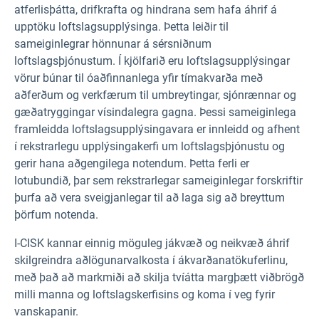
atferlisþátta, drifkrafta og hindrana sem hafa áhrif á
upptöku loftslagsupplýsinga. Þetta leiðir til
sameiginlegrar hönnunar á sérsniðnum
loftslagsþjónustum. Í kjölfarið eru loftslagsupplýsingar
vörur búnar til óaðfinnanlega yfir tímakvarða með
aðferðum og verkfærum til umbreytingar, sjónrænnar og
gæðatryggingar vísindalegra gagna. Þessi sameiginlega
framleidda loftslagsupplýsingavara er innleidd og afhent
í rekstrarlegu upplýsingakerfi um loftslagsþjónustu og
gerir hana aðgengilega notendum. Þetta ferli er
lotubundið, þar sem rekstrarlegar sameiginlegar forskriftir
þurfa að vera sveigjanlegar til að laga sig að breyttum
þörfum notenda.
I-CISK kannar einnig möguleg jákvæð og neikvæð áhrif
skilgreindra aðlögunarvalkosta í ákvarðanatökuferlinu,
með það að markmiði að skilja tvíátta margþætt viðbrögð
milli manna og loftslagskerfisins og koma í veg fyrir
vanskapanir.