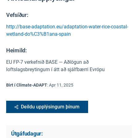
Vefsíður:
http://base-adaptation.eu/adaptation-water-rice-coastal-
wetland-do%C3%B1ana-spain
Heimild
:
EU FP-7 verkefnið BASE — Aðlögun að
loftslagsbreytingum í átt að sjálfbærri Evrópu
Birt í Climate-ADAPT
:
Apr 11, 2025
Deildu upplýsingum þínum
Útgáfudagur: