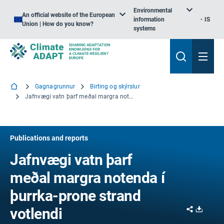
Environmental
An official website of the European
information
IS
Union | How do you know?
systems
Gagnagrunnur
Birting og skýrslur
Jafnvægi vatn þarf meðal margra notenda í þurrka-prone strand votlendi
Publications and reports
Jafnvægi vatn þarf
meðal margra notenda í
þurrka-prone strand
Share
Downl
votlendi