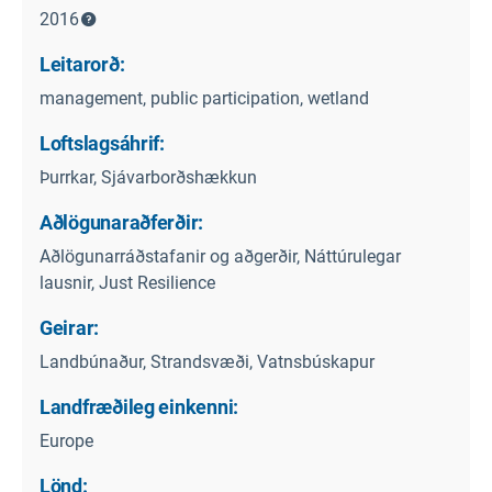
2016
Leitarorð:
management, public participation, wetland
Loftslagsáhrif:
Þurrkar, Sjávarborðshækkun
Aðlögunaraðferðir:
Aðlögunarráðstafanir og aðgerðir, Náttúrulegar
lausnir, Just Resilience
Geirar:
Landbúnaður, Strandsvæði, Vatnsbúskapur
Landfræðileg einkenni:
Europe
Lönd: