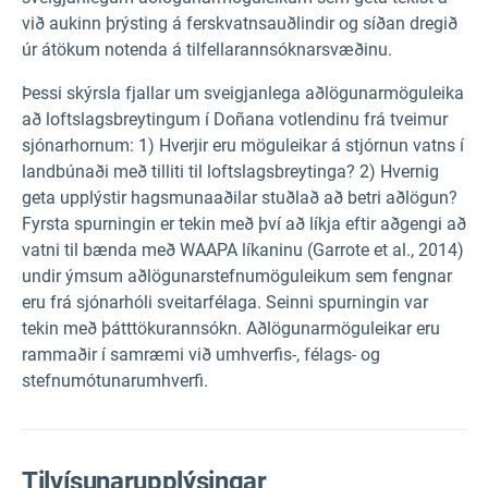
við aukinn þrýsting á ferskvatnsauðlindir og síðan dregið
úr átökum notenda á tilfellarannsóknarsvæðinu.
Þessi skýrsla fjallar um sveigjanlega aðlögunarmöguleika
að loftslagsbreytingum í Doñana votlendinu frá tveimur
sjónarhornum: 1) Hverjir eru möguleikar á stjórnun vatns í
landbúnaði með tilliti til loftslagsbreytinga? 2) Hvernig
geta upplýstir hagsmunaaðilar stuðlað að betri aðlögun?
Fyrsta spurningin er tekin með því að líkja eftir aðgengi að
vatni til bænda með WAAPA líkaninu (Garrote et al., 2014)
undir ýmsum aðlögunarstefnumöguleikum sem fengnar
eru frá sjónarhóli sveitarfélaga. Seinni spurningin var
tekin með þátttökurannsókn. Aðlögunarmöguleikar eru
rammaðir í samræmi við umhverfis-, félags- og
stefnumótunarumhverfi.
Tilvísunarupplýsingar