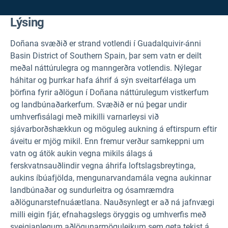
Lýsing
Doñana svæðið er strand votlendi í Guadalquivir-ánni
Basin District of Southern Spain, þar sem vatn er deilt
meðal náttúrulegra og manngerðra votlendis. Nýlegar
háhitar og þurrkar hafa áhrif á sýn sveitarfélaga um
þörfina fyrir aðlögun í Doñana náttúrulegum vistkerfum
og landbúnaðarkerfum. Svæðið er nú þegar undir
umhverfisálagi með mikilli varnarleysi við
sjávarborðshækkun og möguleg aukning á eftirspurn eftir
áveitu er mjög mikil. Enn fremur verður samkeppni um
vatn og átök aukin vegna mikils álags á
ferskvatnsauðlindir vegna áhrifa loftslagsbreytinga,
aukins íbúafjölda, mengunarvandamála vegna aukinnar
landbúnaðar og sundurleitra og ósamræmdra
aðlögunarstefnuáætlana. Nauðsynlegt er að ná jafnvægi
milli eigin fjár, efnahagslegs öryggis og umhverfis með
sveigjanlegum aðlögunarmöguleikum sem geta tekist á