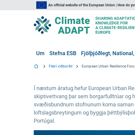
An official website of the European Union | How do y
Um
Stefna ESB
Fjölþjóðlegt, National,
Fleiri viðburðir
European Urban Resilience For
Í næstum áratug hefur European Urban Re
skiptivettvang þar sem borgarfulltrúar 
svæðisbundnum stofnunum koma saman til 
loftslagsbreytingum og byggja þéttbýlisþol
Portúgal.