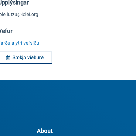
Upplýsingar
ole.lutzu@iclei.org
Vefur
arðu á ytri vefsíðu
Sækja viðburð
About