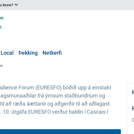
ou know?
 Local
Þekking
Netkerfi
um
silience Forum (EURESFO) boðið upp á einstakt
og hagsmunaaðilar frá ýmsum staðbundnum og
að ræða áætlanir og aðgerðir til að aðlagast
. 10. útgáfa EURESFO verður haldin í Cascais í