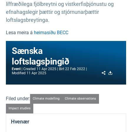
líffræðilega fjölbreytni og vistkerfisþjónustu og
efnahagslegir þættir og stjórnunarþættir
loftslagsbreytinga.
Lesa meira á
heimasíðu BECC
Sænska
loftslagsþingið
Event
Created
11 Apr 2025
Birt
22 Feb 2022
Share
Download
Modified
11 Apr 2025
Filed under:
Climate modelling
Climate observations
Impact studies
Hvenær