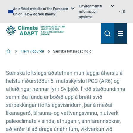
Environmental
An official website of the European
information
IS
Union | How do you know?
systems
Fleiri viðburðir
Sænska loftslagsþingið
Sænska loftslagsráðstefnan mun leggja áherslu á
helstu niðurstöður 6. matsskýrslu IPCC (AR6) og
afleiðingar hennar fyrir Svíþjóð. Í röð staðbundinna
samhliða funda er boðið upp á breitt svið
sérþekkingar í loftslagsvísindum, þar á meðal
líkanagerð, tilrauna- og vettvangsvinnu, hlutverk
paleoclimate vísinda, athuganir, áhrifarannsóknir,
aðferðir til að draga úr áhrifum, víxlverkun við