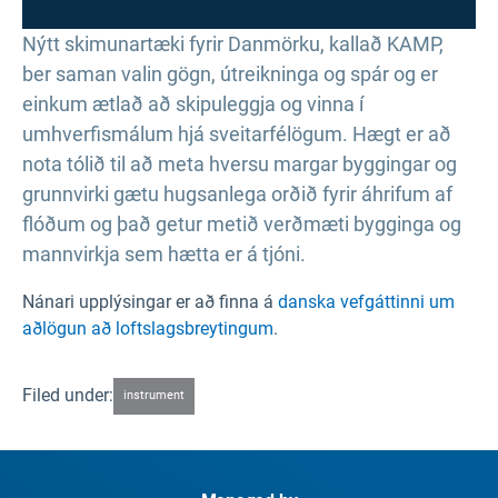
Nýtt skimunartæki fyrir Danmörku, kallað KAMP,
ber saman valin gögn, útreikninga og spár og er
einkum ætlað að skipuleggja og vinna í
umhverfismálum hjá sveitarfélögum. Hægt er að
nota tólið til að meta hversu margar byggingar og
grunnvirki gætu hugsanlega orðið fyrir áhrifum af
flóðum og það getur metið verðmæti bygginga og
mannvirkja sem hætta er á tjóni.
Nánari upplýsingar er að finna á
danska vefgáttinni um
aðlögun að loftslagsbreytingum
.
Filed under:
instrument