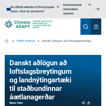
Environmental
An official website of the European
information
IS
Union | How do you know?
systems
Fréttir Archive
Danskt aðlögun að loftslagsbreytingum og landnýtingartæki til staðbundinnar áætlanagerðar
Danskt aðlögun að
loftslagsbreytingum
og landnýtingartæki
til staðbundinnar
áætlanagerðar
Share
Download
News Item