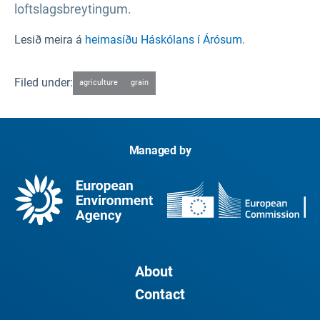
loftslagsbreytingum.
Lesið meira á
heimasíðu Háskólans í Árósum
.
Filed under:
agriculture
grain
Managed by
About
Contact