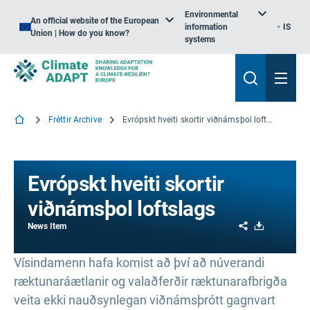
Environmental
An official website of the European
information
IS
Union | How do you know?
systems
Fréttir Archive
Evrópskt hveiti skortir viðnámsþol loftslags
Evrópskt hveiti skortir
viðnámsþol loftslags
Share
Download
News Item
Vísindamenn hafa komist að því að núverandi
ræktunaráætlanir og valaðferðir ræktunarafbrigða
veita ekki nauðsynlegan viðnámsþrótt gagnvart